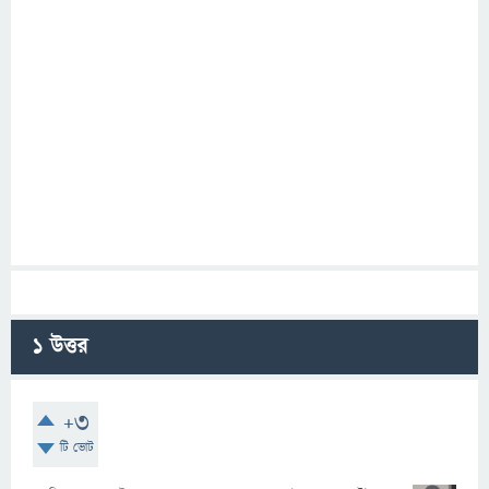
1
উত্তর
+3
টি ভোট