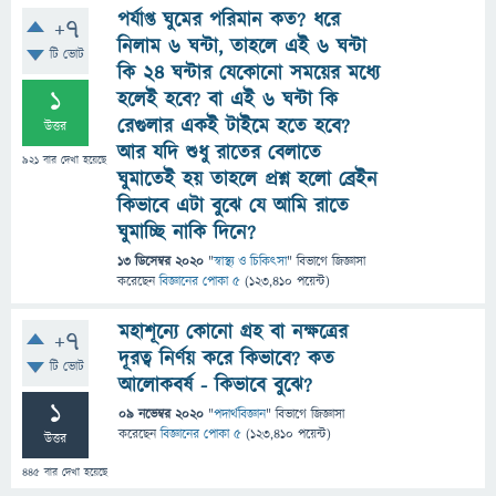
পর্যাপ্ত ঘুমের পরিমান কত? ধরে
+7
নিলাম ৬ ঘন্টা, তাহলে এই ৬ ঘন্টা
টি ভোট
কি ২৪ ঘন্টার যেকোনো সময়ের মধ্যে
1
হলেই হবে? বা এই ৬ ঘন্টা কি
রেগুলার একই টাইমে হতে হবে?
উত্তর
আর যদি শুধু রাতের বেলাতে
921
বার দেখা হয়েছে
ঘুমাতেই হয় তাহলে প্রশ্ন হলো ব্রেইন
কিভাবে এটা বুঝে যে আমি রাতে
ঘুমাচ্ছি নাকি দিনে?
13 ডিসেম্বর 2020
"
স্বাস্থ্য ও চিকিৎসা
" বিভাগে
জিজ্ঞাসা
করেছেন
বিজ্ঞানের পোকা ৫
(
123,410
পয়েন্ট)
মহাশূন্যে কোনো গ্রহ বা নক্ষত্রের
+7
দূরত্ব নির্ণয় করে কিভাবে? কত
টি ভোট
আলোকবর্ষ - কিভাবে বুঝে?
1
09 নভেম্বর 2020
"
পদার্থবিজ্ঞান
" বিভাগে
জিজ্ঞাসা
করেছেন
বিজ্ঞানের পোকা ৫
(
123,410
পয়েন্ট)
উত্তর
445
বার দেখা হয়েছে