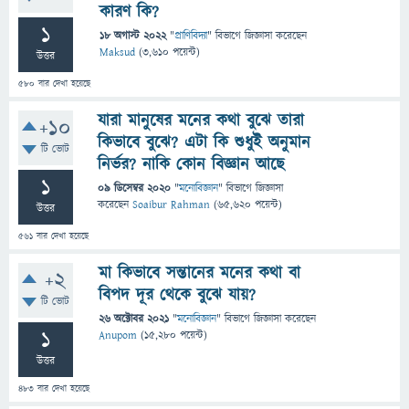
কারণ কি?
1
18 অগাস্ট 2022
"
প্রাণিবিদ্যা
" বিভাগে
জিজ্ঞাসা
করেছেন
Maksud
(
3,610
পয়েন্ট)
উত্তর
580
বার দেখা হয়েছে
যারা মানুষের মনের কথা বুঝে তারা
+10
কিভাবে বুঝে? এটা কি শুধুই অনুমান
টি ভোট
নির্ভর? নাকি কোন বিজ্ঞান আছে
1
09 ডিসেম্বর 2020
"
মনোবিজ্ঞান
" বিভাগে
জিজ্ঞাসা
করেছেন
Soaibur Rahman
(
65,620
পয়েন্ট)
উত্তর
561
বার দেখা হয়েছে
মা কিভাবে সন্তানের মনের কথা বা
+2
বিপদ দূর থেকে বুঝে যায়?
টি ভোট
26 অক্টোবর 2021
"
মনোবিজ্ঞান
" বিভাগে
জিজ্ঞাসা
করেছেন
1
Anupom
(
15,280
পয়েন্ট)
উত্তর
483
বার দেখা হয়েছে