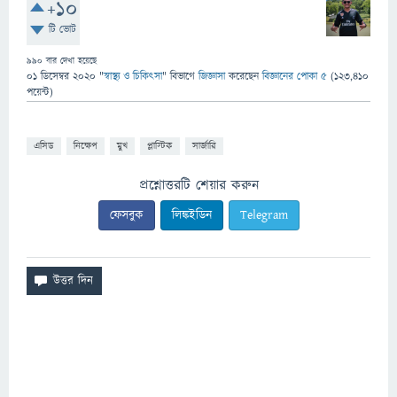
+10
টি ভোট
990
বার দেখা হয়েছে
01 ডিসেম্বর 2020
"
স্বাস্থ্য ও চিকিৎসা
" বিভাগে
জিজ্ঞাসা
করেছেন
বিজ্ঞানের পোকা ৫
(
123,410
পয়েন্ট)
এসিড
নিক্ষেপ
মুখ
প্লাস্টিক
সার্জারি
প্রশ্নোত্তরটি শেয়ার করুন
ফেসবুক
লিঙ্কইডিন
Telegram