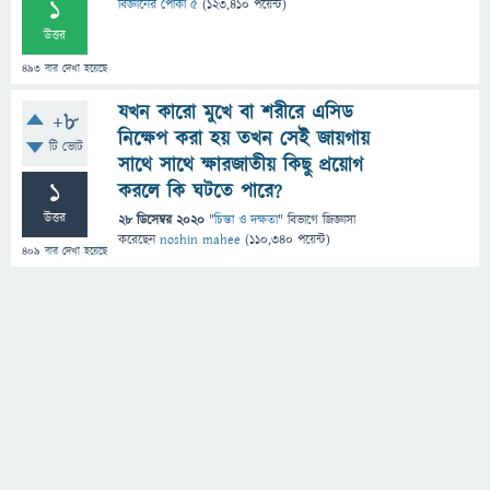
1
বিজ্ঞানের পোকা ৫
(
123,410
পয়েন্ট)
উত্তর
493
বার দেখা হয়েছে
যখন কারো মুখে বা শরীরে এসিড
+8
নিক্ষেপ করা হয় তখন সেই জায়গায়
টি ভোট
সাথে সাথে ক্ষারজাতীয় কিছু প্রয়োগ
1
করলে কি ঘটতে পারে?
উত্তর
28 ডিসেম্বর 2020
"
চিন্তা ও দক্ষতা
" বিভাগে
জিজ্ঞাসা
করেছেন
noshin mahee
(
110,340
পয়েন্ট)
409
বার দেখা হয়েছে