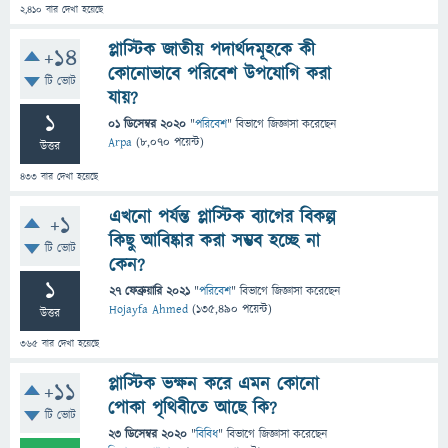
2,410
বার দেখা হয়েছে
প্লাস্টিক জাতীয় পদার্থদমূহকে কী
+14
কোনোভাবে পরিবেশ উপযোগি করা
টি ভোট
যায়?
1
01 ডিসেম্বর 2020
"
পরিবেশ
" বিভাগে
জিজ্ঞাসা
করেছেন
Arpa
(
8,070
পয়েন্ট)
উত্তর
433
বার দেখা হয়েছে
এখনো পর্যন্ত প্লাস্টিক ব্যাগের বিকল্প
+1
কিছু আবিষ্কার করা সম্ভব হচ্ছে না
টি ভোট
কেন?
1
27 ফেব্রুয়ারি 2021
"
পরিবেশ
" বিভাগে
জিজ্ঞাসা
করেছেন
Hojayfa Ahmed
(
135,490
পয়েন্ট)
উত্তর
365
বার দেখা হয়েছে
প্লাস্টিক ভক্ষন করে এমন কোনো
+11
পোকা পৃথিবীতে আছে কি?
টি ভোট
23 ডিসেম্বর 2020
"
বিবিধ
" বিভাগে
জিজ্ঞাসা
করেছেন