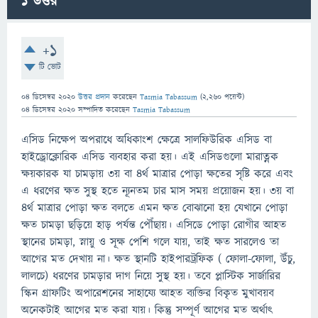
1
উত্তর
+1
টি ভোট
04 ডিসেম্বর 2020
উত্তর প্রদান
করেছেন
Tasmia Tabassum
(
2,260
পয়েন্ট)
04 ডিসেম্বর 2020
সম্পাদিত
করেছেন
Tasmia Tabassum
এসিড নিক্ষেপ অপরাধে অধিকাংশ ক্ষেত্রে সালফিউরিক এসিড বা
হাইড্রোক্লোরিক এসিড ব্যবহার করা হয়। এই এসিডগুলো মারাত্নক
ক্ষয়কারক যা চামড়ায় ৩য় বা ৪র্থ মাত্রার পোড়া ক্ষতের সৃষ্টি করে এবং
এ ধরণের ক্ষত সুস্থ হতে ন্যূনতম চার মাস সময় প্রয়োজন হয়। ৩য় বা
৪র্থ মাত্রার পোড়া ক্ষত বলতে এমন ক্ষত বোঝানো হয় যেখানে পোড়া
ক্ষত চামড়া ছড়িয়ে হাড় পর্যন্ত পৌঁছায়। এসিডে পোড়া রোগীর আহত
স্থানের চামড়া, স্নায়ু ও সূক্ষ পেশি গলে যায়, তাই ক্ষত সারলেও তা
আগের মত দেখায় না। ক্ষত স্থানটি হাইপারট্রফিক ( ফোলা-ফোলা, উঁচু,
লালচে) ধরণের চামড়ার দাগ নিয়ে সুস্থ হয়। তবে প্লাস্টিক সার্জারির
স্কিন গ্রাফটিং অপারেশনের সাহায্যে আহত ব্যক্তির বিকৃত মুখাবয়ব
অনেকটাই আগের মত করা যায়। কিন্তু সম্পূর্ণ আগের মত অর্থাৎ