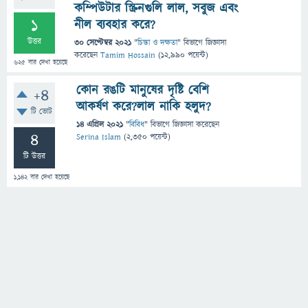
কম্পিউটার স্ক্রিনগুলি লাল, সবুজ এবং
1
নীল ব্যবহার করে?
উত্তর
30 সেপ্টেম্বর 2021
"
চিন্তা ও দক্ষতা
" বিভাগে
জিজ্ঞাসা
করেছেন
Tamim Hossain
(
12,990
পয়েন্ট)
625
বার দেখা হয়েছে
কোন রঙটি মানুষের দৃষ্টি বেশি
+4
আকর্ষণ করে?লাল নাকি হলুদ?
টি ভোট
14 এপ্রিল 2021
"
বিবিধ
" বিভাগে
জিজ্ঞাসা
করেছেন
4
Serina Islam
(
2,350
পয়েন্ট)
টি উত্তর
1,142
বার দেখা হয়েছে