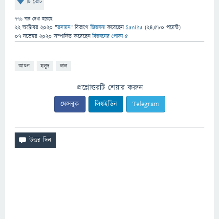
টি ভোট
776
বার দেখা হয়েছে
22 অক্টোবর 2020
"
রসায়ন
" বিভাগে
জিজ্ঞাসা
করেছেন
Saniha
(
24,580
পয়েন্ট)
07 নভেম্বর 2020
সম্পাদিত
করেছেন
বিজ্ঞানের পোকা ৫
আগুন
হলুদ
লাল
প্রশ্নোত্তরটি শেয়ার করুন
ফেসবুক
লিঙ্কইডিন
Telegram