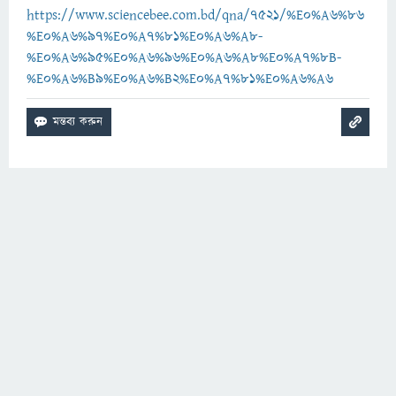
https://www.sciencebee.com.bd/qna/7521/%E0%A6%86
%E0%A6%97%E0%A7%81%E0%A6%A8-
%E0%A6%95%E0%A6%96%E0%A6%A8%E0%A7%8B-
%E0%A6%B9%E0%A6%B2%E0%A7%81%E0%A6%A6