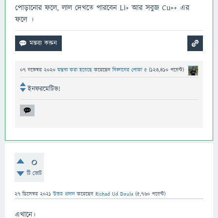
পোড়ানোর ফলে, লাল দেখতে পারবেন Li+ আর সবুজ Cu++ এর
ফলে ।
07 নভেম্বর 2020
মন্তব্য করা হয়েছে
করেছেন
বিজ্ঞানের পোকা ৫
(
123,410
পয়েন্ট)
ইনফরমেটিভ!
0
টি ভোট
27 ডিসেম্বর 2021
উত্তর প্রদান
করেছেন
Rishad Ud Doula
(
5,760
পয়েন্ট)
এখানে।