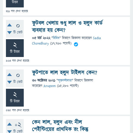
উত্তর
411
বার দেখা হয়েছে
ফুটবল খেলায় শুধু লাল ও হলুদ কার্ড
0
ব্যবহার হয় কেন?
টি ভোট
05 মার্চ 2022
"
বিবিধ
" বিভাগে
জিজ্ঞাসা
করেছেন
Sadia
2
Chowdhury
(
17,760
পয়েন্ট)
টি উত্তর
964
বার দেখা হয়েছে
ফুটপাতে লাল হলুদ টাইলস কেন?
0
30 অক্টোবর 2021
"
সৃজনশীলতা
" বিভাগে
জিজ্ঞাসা
টি ভোট
করেছেন
Anupom
(
15,280
পয়েন্ট)
2
টি উত্তর
545
বার দেখা হয়েছে
কেন লাল, হলুদ এবং নীল
+2
পেইন্টিংয়ের প্রাথমিক রং কিন্তু
টি ভোট