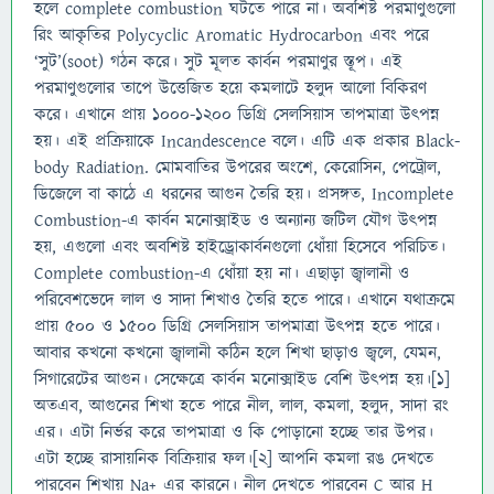
হলে complete combustion ঘটতে পারে না। অবশিষ্ট পরমাণুগুলো
রিং আকৃতির Polycyclic Aromatic Hydrocarbon এবং পরে
‘সুট’(soot) গঠন করে। সুট মূলত কার্বন পরমাণুর স্তূপ। এই
পরমাণুগুলোর তাপে উত্তেজিত হয়ে কমলাটে হলুদ আলো বিকিরণ
করে। এখানে প্রায় ১০০০-১২০০ ডিগ্রি সেলসিয়াস তাপমাত্রা উৎপন্ন
হয়। এই প্রক্রিয়াকে Incandescence বলে। এটি এক প্রকার Black-
body Radiation. মোমবাতির উপরের অংশে, কেরোসিন, পেট্রোল,
ডিজেলে বা কাঠে এ ধরনের আগুন তৈরি হয়। প্রসঙ্গত, Incomplete
Combustion-এ কার্বন মনোক্সাইড ও অন্যান্য জটিল যৌগ উৎপন্ন
হয়, এগুলো এবং অবশিষ্ট হাইড্রোকার্বনগুলো ধোঁয়া হিসেবে পরিচিত।
Complete combustion-এ ধোঁয়া হয় না। এছাড়া জ্বালানী ও
পরিবেশভেদে লাল ও সাদা শিখাও তৈরি হতে পারে। এখানে যথাক্রমে
প্রায় ৫০০ ও ১৫০০ ডিগ্রি সেলসিয়াস তাপমাত্রা উৎপন্ন হতে পারে।
আবার কখনো কখনো জ্বালানী কঠিন হলে শিখা ছাড়াও জ্বলে, যেমন,
সিগারেটের আগুন। সেক্ষেত্রে কার্বন মনোক্সাইড বেশি উৎপন্ন হয়।[১]
অতএব, আগুনের শিখা হতে পারে নীল, লাল, কমলা, হলুদ, সাদা রং
এর। এটা নির্ভর করে তাপমাত্রা ও কি পোড়ানো হচ্ছে তার উপর।
এটা হচ্ছে রাসায়নিক বিক্রিয়ার ফল।[২] আপনি কমলা রঙ দেখতে
পারবেন শিখায় Na+ এর কারনে। নীল দেখতে পারবেন C আর H