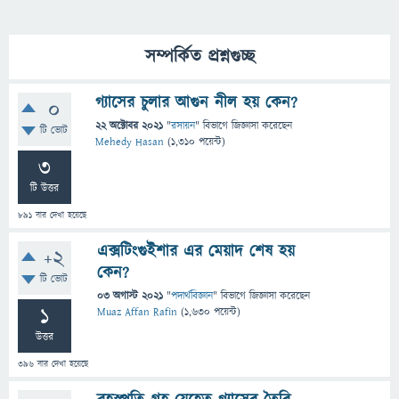
সম্পর্কিত প্রশ্নগুচ্ছ
গ্যাসের চুলার আগুন নীল হয় কেন?
0
22 অক্টোবর 2021
"
রসায়ন
" বিভাগে
জিজ্ঞাসা
করেছেন
টি ভোট
Mehedy Hasan
(
1,310
পয়েন্ট)
3
টি উত্তর
891
বার দেখা হয়েছে
এক্সটিংগুইশার এর মেয়াদ শেষ হয়
+2
কেন?
টি ভোট
03 অগাস্ট 2021
"
পদার্থবিজ্ঞান
" বিভাগে
জিজ্ঞাসা
করেছেন
1
Muaz Affan Rafin
(
1,630
পয়েন্ট)
উত্তর
396
বার দেখা হয়েছে