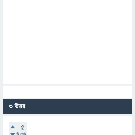
3
উত্তর
+5
টি ভোট