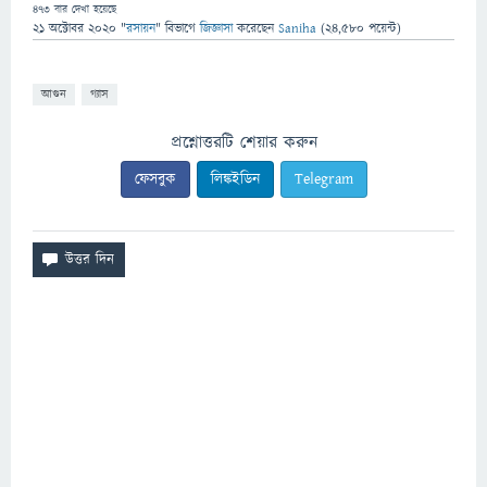
473
বার দেখা হয়েছে
21 অক্টোবর 2020
"
রসায়ন
" বিভাগে
জিজ্ঞাসা
করেছেন
Saniha
(
24,580
পয়েন্ট)
আগুন
গ্যাস
প্রশ্নোত্তরটি শেয়ার করুন
ফেসবুক
লিঙ্কইডিন
Telegram