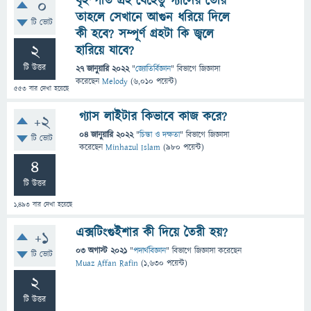
বৃহস্পতি গ্রহ যেহেতু গ্যাসের তৈরি
0
তাহলে সেখানে আগুন ধরিয়ে দিলে
টি ভোট
কী হবে? সম্পূর্ণ গ্রহটা কি জ্বলে
2
হারিয়ে যাবে?
টি উত্তর
27 জানুয়ারি 2022
"
জ্যোতির্বিজ্ঞান
" বিভাগে
জিজ্ঞাসা
করেছেন
Melody
(
6,010
পয়েন্ট)
553
বার দেখা হয়েছে
গ্যাস লাইটার কিভাবে কাজ করে?
+2
04 জানুয়ারি 2022
"
চিন্তা ও দক্ষতা
" বিভাগে
জিজ্ঞাসা
টি ভোট
করেছেন
Minhazul Islam
(
980
পয়েন্ট)
4
টি উত্তর
1,493
বার দেখা হয়েছে
এক্সটিংগুইশার কী দিয়ে তৈরী হয়?
+1
03 অগাস্ট 2021
"
পদার্থবিজ্ঞান
" বিভাগে
জিজ্ঞাসা
করেছেন
টি ভোট
Muaz Affan Rafin
(
1,630
পয়েন্ট)
2
টি উত্তর