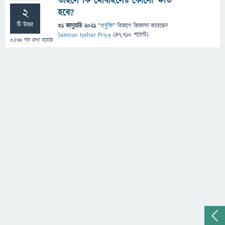
তাহলে কি মোবাইলের কোনো ক্ষতি
2
হবে?
টি উত্তর
31 জানুয়ারি 2021
"
প্রযুক্তি
" বিভাগে
জিজ্ঞাসা
করেছেন
Samsun Nahar Priya
(
47,710
পয়েন্ট)
3,544
বার দেখা হয়েছে