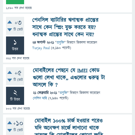
1,590
বার দেখা হয়েছে
পেনসিল ব্যাটারির ঋণাত্মক প্রান্তের
+3
সাথে কেন স্প্রিং যুক্ত করতে হয়?
টি ভোট
ধনাত্মক প্রান্তের সাথে কেন নয়?
1
24 অগাস্ট 2021
"
প্রযুক্তি
" বিভাগে
জিজ্ঞাসা
করেছেন
Turjay Paul
(
3,190
পয়েন্ট)
উত্তর
361
বার দেখা হয়েছে
মোবাইলের পেছনে যে IMEI কোড
+5
গুলো লেখা থাকে,, এগুলোর গুরুত্ব টা
টি ভোট
আসলে কি ?
2
21 ফেব্রুয়ারি 2021
"
প্রযুক্তি
" বিভাগে
জিজ্ঞাসা
করেছেন
নোশিন মাহি
(
7,940
পয়েন্ট)
টি উত্তর
806
বার দেখা হয়েছে
মোবাইল ১০০% চার্জ হওয়ার পরেও
+10
যদি অনেক্ষণ চার্জে লাগানো থাকে
টি ভোট