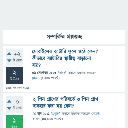
সম্পর্কিত প্রশ্নগুচ্ছ
মোবাইলের ব্যাটারি ফুলে ওঠে কেন?
+2
কীভাবে ব্যাটারির স্থায়ীত্ব বাড়ানো
টি ভোট
যায়?
2
09 সেপ্টেম্বর 2023
"
বিবিধ
" বিভাগে
জিজ্ঞাসা
করেছেন
Jihan
(
1,040
পয়েন্ট)
টি উত্তর
1,410
বার দেখা হয়েছে
২ পিন প্লাগের পরিবর্তে ৩ পিন প্লাগ
0
ব্যবহার করা হয় কেন?
টি ভোট
22 জুন 2021
"
প্রযুক্তি
" বিভাগে
জিজ্ঞাসা
করেছেন
মেহেদী
1
হাসান
(
141,860
পয়েন্ট)
উত্তর