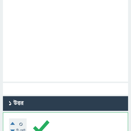
1
উত্তর
0
টি ভোট