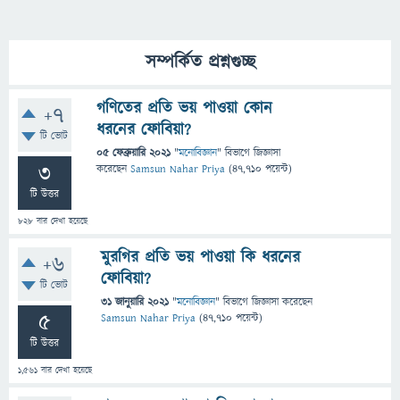
সম্পর্কিত প্রশ্নগুচ্ছ
গণিতের প্রতি ভয় পাওয়া কোন
+7
ধরনের ফোবিয়া?
টি ভোট
05 ফেব্রুয়ারি 2021
"
মনোবিজ্ঞান
" বিভাগে
জিজ্ঞাসা
3
করেছেন
Samsun Nahar Priya
(
47,710
পয়েন্ট)
টি উত্তর
828
বার দেখা হয়েছে
মুরগির প্রতি ভয় পাওয়া কি ধরনের
+6
ফোবিয়া?
টি ভোট
31 জানুয়ারি 2021
"
মনোবিজ্ঞান
" বিভাগে
জিজ্ঞাসা
করেছেন
5
Samsun Nahar Priya
(
47,710
পয়েন্ট)
টি উত্তর
1,561
বার দেখা হয়েছে