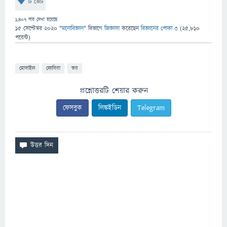
টি ভোট
1,407
বার দেখা হয়েছে
15 সেপ্টেম্বর 2020
"
মনোবিজ্ঞান
" বিভাগে
জিজ্ঞাসা
করেছেন
বিজ্ঞানের পোকা ৩
(
25,810
পয়েন্ট)
মোবাইল
ফোবিয়া
ভয়
প্রশ্নোত্তরটি শেয়ার করুন
ফেসবুক
লিঙ্কইডিন
Telegram