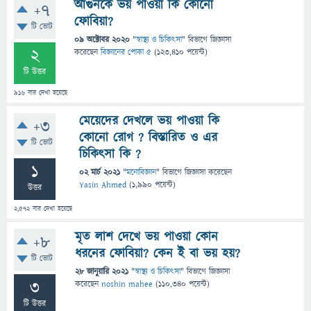
আগুনকে ভয় পাওয়া কি কোনো
+7
ফোবিয়া?
টি ভোট
09 অক্টোবর 2020
"
স্বাস্থ্য ও চিকিৎসা
" বিভাগে
জিজ্ঞাসা
2
করেছেন
বিজ্ঞানের পোকা ৫
(
123,410
পয়েন্ট)
টি উত্তর
916
বার দেখা হয়েছে
মেয়েদের দেখলে ভয় পাওয়া কি
+3
কোনো রোগ ? বিস্তারিত ও এর
টি ভোট
চিকিৎসা কি ?
1
02 মার্চ 2021
"
মনোবিজ্ঞান
" বিভাগে
জিজ্ঞাসা
করেছেন
Yasin Ahmed
(
1,990
পয়েন্ট)
উত্তর
2,572
বার দেখা হয়েছে
মৃত লাশ দেখে ভয় পাওয়া কোন
+8
ধরনের ফোবিয়া? কেন ই বা ভয় হয়?
টি ভোট
28 জানুয়ারি 2021
"
স্বাস্থ্য ও চিকিৎসা
" বিভাগে
জিজ্ঞাসা
3
করেছেন
noshin mahee
(
110,340
পয়েন্ট)
টি উত্তর