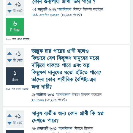
কোন স্তন্যপায়ী প্রাণী ডিম পারে ?
+1
05 জানুয়ারি 2022
"
জীববিজ্ঞান
" বিভাগে
জিজ্ঞাসা
করেছেন
টি ভোট
Md. Arafat Hasan
(
16,190
পয়েন্ট)
6
টি উত্তর
986
বার দেখা হয়েছে
ভাল্লুক চার পায়ের প্রাণী হলেও
+1
কিভাবে বেশ কিছুক্ষণ মানুষের মতো
টি ভোট
দাঁড়িয়ে থাকতে পারে এবং অল্প
1
কিছুক্ষণ মানুষের মতো হাঁটতে পারে?
তাঁদের কোন শারীরিক বৈশিষ্ট্য-এর
উত্তর
জন্য দায়ী?
419
বার দেখা হয়েছে
28 অক্টোবর 2021
"
জীববিজ্ঞান
" বিভাগে
জিজ্ঞাসা
করেছেন
Anupom
(
15,280
পয়েন্ট)
মানুষ ব্যতীত অন্য কোন প্রাণী কি স্বপ্ন
+1
দেখতে পারে?
টি ভোট
28 ফেব্রুয়ারি 2021
"
মনোবিজ্ঞান
" বিভাগে
জিজ্ঞাসা