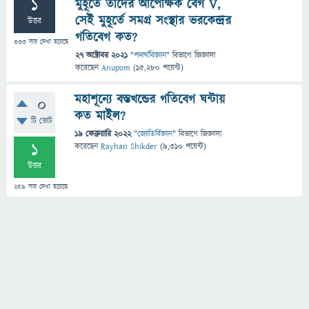
1
মুহূর্তে তাদের আপেক্ষিক বেগ V,
সেই মুহূর্তে সমগ্র সংস্থার ভরকেন্দ্রর
উত্তর
গতিবেগ কত?
333
বার দেখা হয়েছে
27 অক্টোবর 2021
"
পদার্থবিজ্ঞান
" বিভাগে
জিজ্ঞাসা
করেছেন
Anupom
(
15,280
পয়েন্ট)
মহাশূন্যে বস্তখন্ডের গতিবেগ ঘন্টায়
0
কত মাইল?
টি ভোট
19 ফেব্রুয়ারি 2022
"
জ্যোতির্বিজ্ঞান
" বিভাগে
জিজ্ঞাসা
1
করেছেন
Rayhan Shikder
(
9,310
পয়েন্ট)
উত্তর
259
বার দেখা হয়েছে