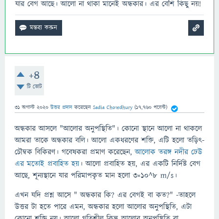
যার বেগ আছে। আলো না থাকা মানেই অন্ধকার। এর বেশি কিছু নয়!
+4
টি ভোট
31 অগাস্ট 2020
উত্তর প্রদান
করেছেন
Sadia Chowdhury
(
17,760
পয়েন্ট)
অন্ধকার আসলে "আলোর অনুপস্থিতি"। কোনো স্থানে আলো না থাকলে
আমরা তাকে অন্ধকার বলি। আলো একধরণের শক্তি, এটি হলো তড়িৎ-
চৌম্বক বিকিরণ। গবেষকরা প্রমাণ করেছেন,
আলোক তরঙ্গ নদীর ঢেউ
এর মতোই প্রবাহিত হয়
। আলো প্রবাহিত হয়, এর একটি নির্দিষ্ট বেগ
আছে, শূন্যস্থানে যার পরিমাপকৃত মান হলো 3×10^8 m/s।
এখন যদি প্রশ্ন আসে " অন্ধকার কি? এর বেগই বা কত?" -তাহলে
উত্তর টা হতে পারে এমন, অন্ধকার হলো আলোর অনুপস্থিতি, এটা
কোনো শক্তি নয়। আলো গতিশীল কিন্তু আলোর অনুপস্থিতি বা