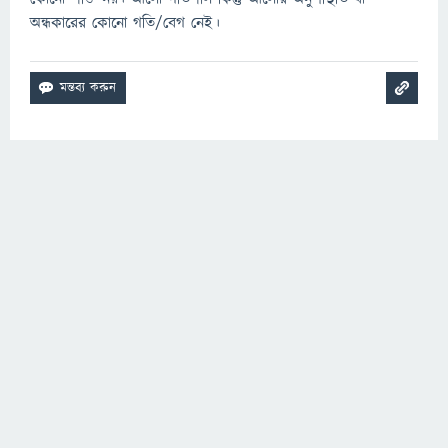
অন্ধকারের কোনো গতি/বেগ নেই।