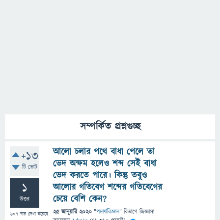
সম্পর্কিত প্রশ্নগুচ্ছ
আলো চলার পথে বাধা পেলে তা
+13
ভেদ অক্ষম হলেও শব্দ সেই বাধা
টি ভোট
ভেদ করতে পারে। কিন্তু তবুও
1
আলোর গতিবেগ শব্দের গতিবেগের
চেয়ে বেশি কেন?
উত্তর
25 জানুয়ারি 2020
"
পদার্থবিজ্ঞান
" বিভাগে
জিজ্ঞাসা
607
বার দেখা হয়েছে