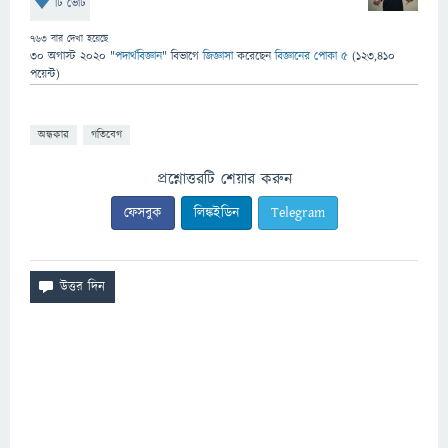
টি ভোট
763
বার দেখা হয়েছে
30 অগাস্ট 2020
"
পদার্থবিজ্ঞান
" বিভাগে
জিজ্ঞাসা
করেছেন
বিজ্ঞানের পোকা ৫
(
123,410
পয়েন্ট)
অন্ধকার
গতিবেগ
প্রশ্নোত্তরটি শেয়ার করুন
ফেসবুক
লিঙ্কইডিন
Telegram