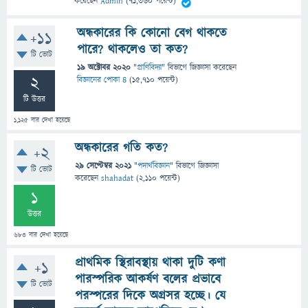
করেছেন
Admin
(
71,360
পয়েন্ট)
অন্ধকারের কি কোনো বেগ থাকতে
+11
পারে? থাকলেও তা কত?
টি ভোট
19 অক্টোবর 2020
"
প্রাণিবিদ্যা
" বিভাগে
জিজ্ঞাসা
করেছেন
2
বিজ্ঞানের পোকা ৪
(
15,710
পয়েন্ট)
টি উত্তর
1,125
বার দেখা হয়েছে
অন্ধকারের গতি কত?
+2
29 সেপ্টেম্বর 2021
"
পদার্থবিজ্ঞান
" বিভাগে
জিজ্ঞাসা
টি ভোট
করেছেন
shahadat
(
2,110
পয়েন্ট)
1
উত্তর
683
বার দেখা হয়েছে
প্রাথমিক স্থিরাবস্থায় থাকা দুটি কণা
+1
পারস্পরিক আকর্ষণ বলের প্রভাবে
টি ভোট
পরস্পরের দিকে অগ্রসর হচ্ছে। যে