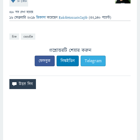
টি ভোট
418
বার দেখা হয়েছে
16 ফেব্রুয়ারি 2019
জিজ্ঞাসা
করেছেন
RakibHossainSajib
(
32,140
পয়েন্ট)
fire
candle
প্রশ্নোত্তরটি শেয়ার করুন
ফেসবুক
লিঙ্কইডিন
Telegram