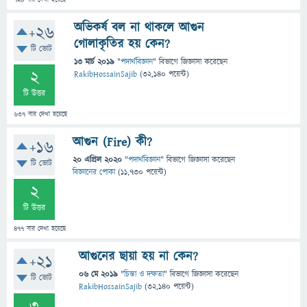
724
বার দেখা হয়েছে
অভিকর্ষ বল না থাকলে আগুন
+26
গোলাকৃতির হয় কেন?
টি ভোট
13 মার্চ 2019
"
পদার্থবিজ্ঞান
" বিভাগে
জিজ্ঞাসা
করেছেন
2
RakibHossainSajib
(
32,140
পয়েন্ট)
টি উত্তর
637
বার দেখা হয়েছে
আগুন (Fire) কী?
+16
20 এপ্রিল 2020
"
পদার্থবিজ্ঞান
" বিভাগে
জিজ্ঞাসা
করেছেন
টি ভোট
বিজ্ঞানের পোকা
(
11,730
পয়েন্ট)
2
টি উত্তর
477
বার দেখা হয়েছে
আগুনের ছায়া হয় না কেন?
+21
06 মে 2019
"
চিন্তা ও দক্ষতা
" বিভাগে
জিজ্ঞাসা
করেছেন
টি ভোট
RakibHossainSajib
(
32,140
পয়েন্ট)