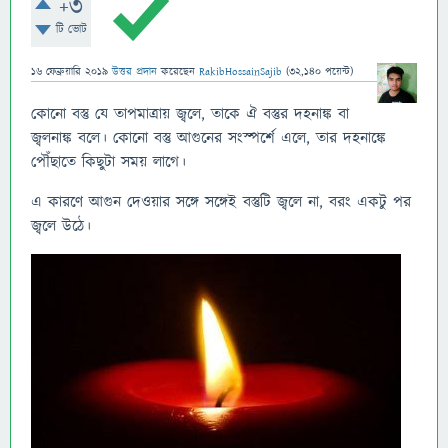
+3
টি ভোট
16 ফেব্রুয়ারি 2019
উত্তর প্রদান
করেছেন
RakibHossainSajib
(
32,140
পয়েন্ট)
কোনো বস্তু যে তাপমাত্রায় জ্বলে, তাকে ঐ বস্তুর দহনাঙ্ক বা
জ্বলনাঙ্ক বলে। কোনো বস্তু আগুনের সংস্পর্শে এলে, তার দহনাঙ্কে
পৌঁছাতে কিছুটা সময় লাগে।
এ কারণে আগুন দেওয়ার সঙ্গে সঙ্গেই বস্তুটি জ্বলে না, বরং একটু পর
জ্বলে উঠে।