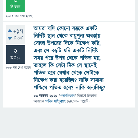
3
টি উত্তর
2,285
বার দেখা হয়েছে
আমরা যদি কোনো বস্তুকে একটি
+17
নির্দিষ্ট স্থান থেকে বায়ুশূন্য অবস্থায়
টি ভোট
সোজা উপরের দিকে নিক্ষেপ করি,
2
এবং সে বস্তুটি যদি একটি নির্দিষ্ট
সময় পরে উপর থেকে পতিত হয়,
টি উত্তর
তাহলে কি সেটা ঠিক সে স্থানেই
858
বার দেখা হয়েছে
পতিত হবে যেখান থেকে সেটাকে
নিক্ষেপ করা হয়েছিল? নাকি সামান্য
পশ্চিমে পতিত হবে? নাকি অন্যকিছু?
03 নভেম্বর 2020
"
পদার্থবিজ্ঞান
" বিভাগে
জিজ্ঞাসা
করেছেন
খালিদ সাইফুল্লাহ
(
24,330
পয়েন্ট)