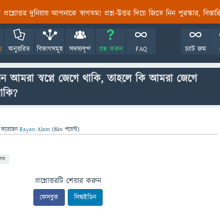
তির প্রশ্নোত্তর দুনিয়ায় আপনাকে স্বাগতম! প্রশ্ন-উত্তর দিয়ে জিতে নিন পুরস্কার, বিস্ত
!
অনুত্তরিত
বিভাগসমূহ
সদস্যবৃন্দ
প্রশ্ন করুন
FAQ
চ্যাট রুম
তখন আমরা স্বপ্নে জেগে থাকি, তাহলে কি আমরা জেগে
থাকি?
া
করেছেন
Rayan Alam
(
410
পয়েন্ট)
ঞান
প্রশ্নোত্তরটি শেয়ার করুন
ফেসবুক
লিঙ্কইডিন