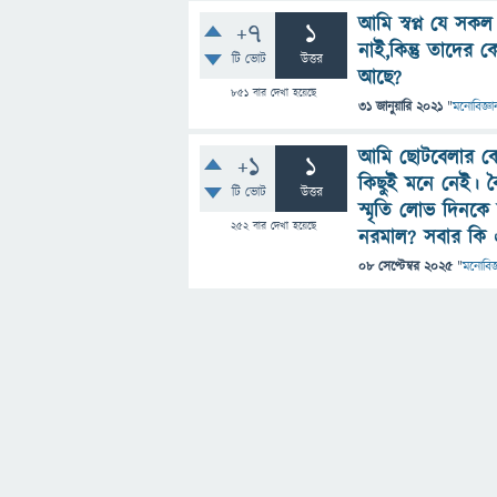
আমি স্বপ্ন যে সক
+7
1
নাই,কিন্তু তাদের 
টি ভোট
উত্তর
আছে?
851
বার দেখা হয়েছে
31 জানুয়ারি 2021
"
মনোবিজ্ঞা
আমি ছোটবেলার কোন
+1
1
কিছুই মনে নেই। 
টি ভোট
উত্তর
স্মৃতি লোভ দিনকে 
252
বার দেখা হয়েছে
নরমাল? সবার কি এম
08 সেপ্টেম্বর 2025
"
মনোবিজ্