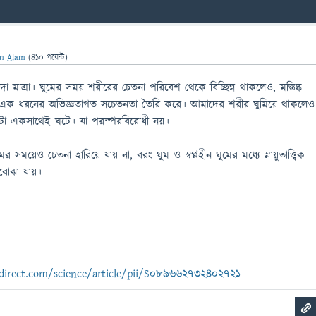
n Alam
(
410
পয়েন্ট)
মাত্রা। ঘুমের সময় শরীরের চেতনা পরিবেশ থেকে বিচ্ছিন্ন থাকলেও, মস্তিষ্ক
তরে এক ধরনের অভিজ্ঞতাগত সচেতনতা তৈরি করে। আমাদের শরীর ঘুমিয়ে থাকলেও
দুটো একসাথেই ঘটে। যা পরস্পরবিরোধী নয়।
 সময়েও চেতনা হারিয়ে যায় না, বরং ঘুম ও স্বপ্নহীন ঘুমের মধ্যে স্নায়ুতাত্ত্বিক
 বোঝা যায়।
direct.com/science/article/pii/S089662732402721