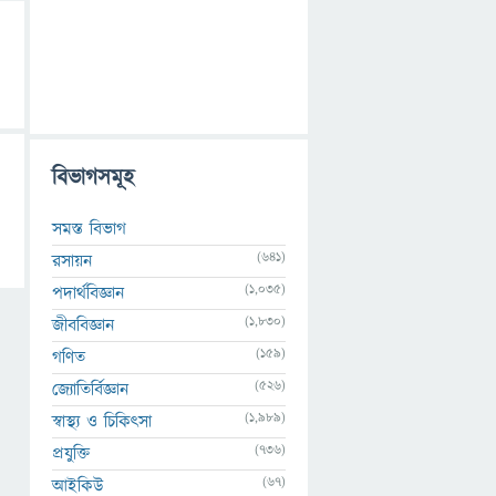
বিভাগসমূহ
সমস্ত বিভাগ
(641)
রসায়ন
(1,035)
পদার্থবিজ্ঞান
(1,830)
জীববিজ্ঞান
(159)
গণিত
(526)
জ্যোতির্বিজ্ঞান
(1,989)
স্বাস্থ্য ও চিকিৎসা
(736)
প্রযুক্তি
(67)
আইকিউ