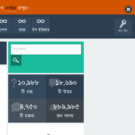
ারিত
এখানে
দেখুন।
পোল
ব্যাজ
টপ ইউজার
লগ ইন
10,988
18,690
টি প্রশ্ন
টি উত্তর
4,750
889,985
টি মন্তব্য
জন সদস্য