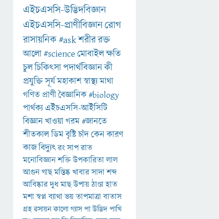
এইচএসসি-উদ্ভিদবিজ্ঞান
এইচএসসি-প্রাণীবিজ্ঞান
রোগ
রাসায়নিক
#ask
শরীর
রক্ত
আলো
#science
মোবাইল
ক্ষতি
চুল
চিকিৎসা
পদার্থবিজ্ঞান
কী
প্রযুক্তি
সূর্য
মহাকাশ
স্বাস্থ্য
মাথা
গণিত
প্রাণী
বৈজ্ঞানিক
#biology
পার্থক্য
এইচএসসি-আইসিটি
বিজ্ঞান
খাওয়া
গরম
#জানতে
শীতকাল
ডিম
বৃষ্টি
চাঁদ
কেন
কারণ
কাজ
বিদ্যুৎ
রং
সাপ
রাত
মনোবিজ্ঞান
শক্তি
উপকারিতা
লাল
আগুন
গাছ
মস্তিষ্ক
খাবার
সাদা
শব্দ
আবিষ্কার
দুধ
মাছ
উপায়
ঠাণ্ডা
হাত
মশা
স্বপ্ন
ব্যাথা
ভয়
তাপমাত্রা
বাতাস
গ্রহ
রসায়ন
কালো
গ্যাস
পা
উদ্ভিদ
পাখি