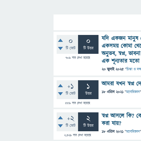
যদি একজন মানুষ 
0
0
একসময় কোমা থেক
টি ভোট
টি উত্তর
অনুভব, স্বপ্ন, ভা
709
বার দেখা হয়েছে
এক শূন্যতার মতো 
20 জুলাই 2025
"
চিন্তা ও দক
আমরা যখন স্বপ্ন দ
+1
1
18 এপ্রিল 2021
"
মনোবিজ্ঞান
টি ভোট
উত্তর
559
বার দেখা হয়েছে
স্বপ্ন আসলে কি? ক
+2
2
করা যায়?
টি ভোট
টি উত্তর
18 এপ্রিল 2021
"
মনোবিজ্ঞান
2,329
বার দেখা হয়েছে