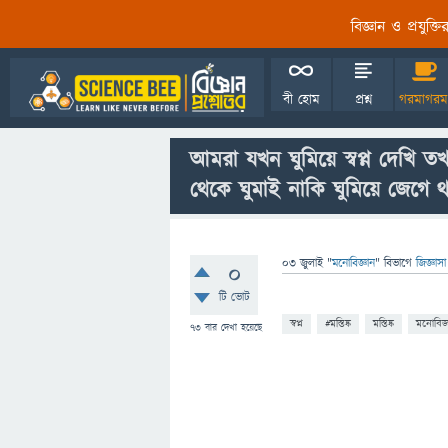
বিজ্ঞান ও প্রযুক্
বী হোম
প্রশ্ন
গরমাগরম
আমরা যখন ঘুমিয়ে স্বপ্ন দেখি 
থেকে ঘুমাই নাকি ঘুমিয়ে জেগে 
03 জুলাই
"
মনোবিজ্ঞান
" বিভাগে
জিজ্ঞাস
0
টি ভোট
স্বপ্ন
#মস্তিষ্ক
মস্তিষ্ক
মনোবিজ্
73
বার দেখা হয়েছে