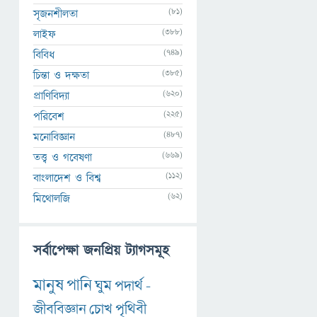
(81)
সৃজনশীলতা
(388)
লাইফ
(749)
বিবিধ
(385)
চিন্তা ও দক্ষতা
(620)
প্রাণিবিদ্যা
(225)
পরিবেশ
(487)
মনোবিজ্ঞান
(669)
তত্ত্ব ও গবেষণা
(112)
বাংলাদেশ ও বিশ্ব
(62)
মিথোলজি
সর্বাপেক্ষা জনপ্রিয় ট্যাগসমূহ
মানুষ
পানি
ঘুম
পদার্থ
-
জীববিজ্ঞান
চোখ
পৃথিবী