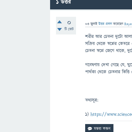
1
উত্তর
0
03 জুলাই
উত্তর প্রদান
করেছেন
Raya
টি ভোট
শরীর আর চেতনা দুটো আলাদা 
সক্রিয় থেকে স্বপ্নের ভে
চেতনা স্বপ্নে জেগে থাকে, 
গবেষণায় দেখা গেছে যে, ঘুমের
পার্থক্য থেকে চেতনার ভিত্তি
তথ্যসূত্র:
১)
https://www.science