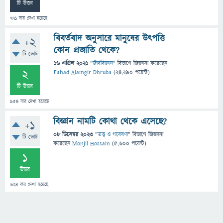
টি উত্তর
771
বার দেখা হয়েছে
বিবর্তবাদ অনুসারে মানুষের উৎপত্তি
+2
কোন প্রজাতি থেকে?
টি ভোট
16 এপ্রিল 2021
"
জীববিজ্ঞান
" বিভাগে
জিজ্ঞাসা
করেছেন
2
Fahad Alamgir Dhruba
(
24,290
পয়েন্ট)
টি উত্তর
954
বার দেখা হয়েছে
বিজ্ঞান নামটি কোথা থেকে এসেছে?
+1
08 ডিসেম্বর 2023
"
তত্ত্ব ও গবেষণা
" বিভাগে
জিজ্ঞাসা
টি ভোট
করেছেন
Monjil Hossain
(
5,600
পয়েন্ট)
1
উত্তর
624
বার দেখা হয়েছে