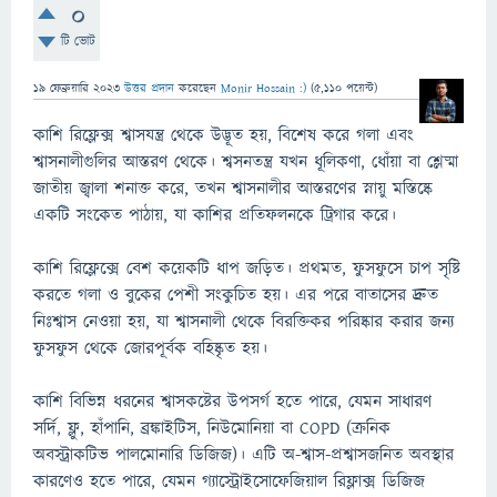
0
টি ভোট
19 ফেব্রুয়ারি 2023
উত্তর প্রদান
করেছেন
Monir Hossain :)
(
5,110
পয়েন্ট)
কাশি রিফ্লেক্স শ্বাসযন্ত্র থেকে উদ্ভূত হয়, বিশেষ করে গলা এবং
শ্বাসনালীগুলির আস্তরণ থেকে। শ্বসনতন্ত্র যখন ধূলিকণা, ধোঁয়া বা শ্লেষ্মা
জাতীয় জ্বালা শনাক্ত করে, তখন শ্বাসনালীর আস্তরণের স্নায়ু মস্তিষ্কে
একটি সংকেত পাঠায়, যা কাশির প্রতিফলনকে ট্রিগার করে।
কাশি রিফ্লেক্সে বেশ কয়েকটি ধাপ জড়িত। প্রথমত, ফুসফুসে চাপ সৃষ্টি
করতে গলা ও বুকের পেশী সংকুচিত হয়। এর পরে বাতাসের দ্রুত
নিঃশ্বাস নেওয়া হয়, যা শ্বাসনালী থেকে বিরক্তিকর পরিষ্কার করার জন্য
ফুসফুস থেকে জোরপূর্বক বহিষ্কৃত হয়।
কাশি বিভিন্ন ধরনের শ্বাসকষ্টের উপসর্গ হতে পারে, যেমন সাধারণ
সর্দি, ফ্লু, হাঁপানি, ব্রঙ্কাইটিস, নিউমোনিয়া বা COPD (ক্রনিক
অবস্ট্রাকটিভ পালমোনারি ডিজিজ)। এটি অ-শ্বাস-প্রশ্বাসজনিত অবস্থার
কারণেও হতে পারে, যেমন গ্যাস্ট্রোইসোফেজিয়াল রিফ্লাক্স ডিজিজ