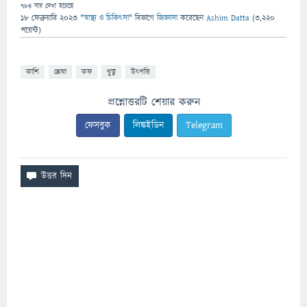
784
বার দেখা হয়েছে
18 ফেব্রুয়ারি 2023
"
স্বাস্থ্য ও চিকিৎসা
" বিভাগে
জিজ্ঞাসা
করেছেন
Ashim Datta
(
3,220
পয়েন্ট)
কাশি
শ্লেষা
কফ
থুতু
উৎপত্তি
প্রশ্নোত্তরটি শেয়ার করুন
ফেসবুক
লিঙ্কইডিন
Telegram