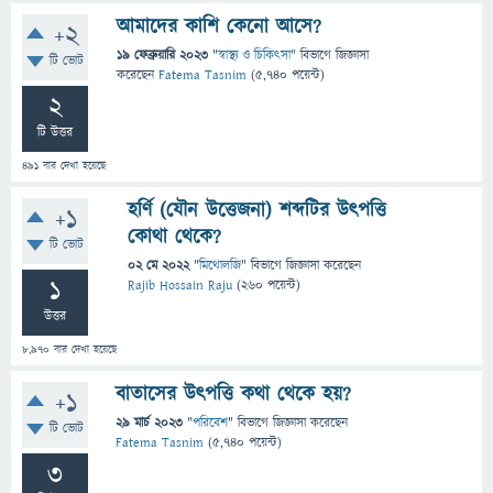
আমাদের কাশি কেনো আসে?
+2
19 ফেব্রুয়ারি 2023
"
স্বাস্থ্য ও চিকিৎসা
" বিভাগে
জিজ্ঞাসা
টি ভোট
করেছেন
Fatema Tasnim
(
5,740
পয়েন্ট)
2
টি উত্তর
491
বার দেখা হয়েছে
হর্ণি (যৌন উত্তেজনা) শব্দটির উৎপত্তি
+1
কোথা থেকে?
টি ভোট
02 মে 2022
"
মিথোলজি
" বিভাগে
জিজ্ঞাসা
করেছেন
1
Rajib Hossain Raju
(
260
পয়েন্ট)
উত্তর
8,970
বার দেখা হয়েছে
বাতাসের উৎপত্তি কথা থেকে হয়?
+1
29 মার্চ 2023
"
পরিবেশ
" বিভাগে
জিজ্ঞাসা
করেছেন
টি ভোট
Fatema Tasnim
(
5,740
পয়েন্ট)
3