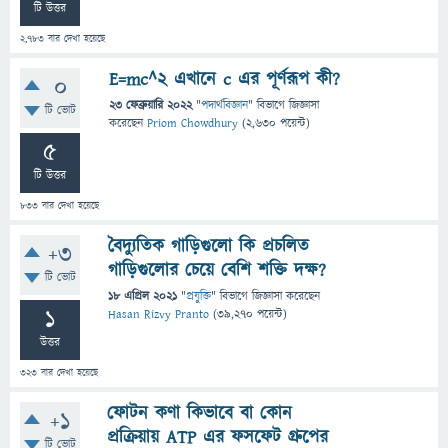
টি উত্তর
2,783
বার দেখা হয়েছে
E=mc^2 এখানে c এর পূর্ণরূপ কী?
0
23 ফেব্রুয়ারি 2022
"
পদার্থবিজ্ঞান
" বিভাগে
জিজ্ঞাসা
টি ভোট
করেছেন
Priom Chowdhury
(
2,630
পয়েন্ট)
5
টি উত্তর
833
বার দেখা হয়েছে
বৈদ্যুতিক গাড়িগুলো কি প্রচলিত
+3
গাড়িগুলোর চেয়ে বেশি শক্তি দক্ষ?
টি ভোট
18 এপ্রিল 2021
"
প্রযুক্তি
" বিভাগে
জিজ্ঞাসা
করেছেন
1
Hasan Rizvy Pranto
(
39,270
পয়েন্ট)
উত্তর
323
বার দেখা হয়েছে
ফোটন কণা কিভাবে বা কোন
+1
প্রক্রিয়ায় ATP এর ফসফেট গ্রুপের
টি ভোট