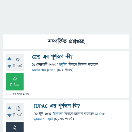
সম্পর্কিত প্রশ্নগুচ্ছ
GPS এর পূর্ণরূপ কী?
0
11 ফেব্রুয়ারি 2023
"
প্রযুক্তি
" বিভাগে
জিজ্ঞাসা
করেছেন
টি ভোট
Meherun jahan
(
420
পয়েন্ট)
3
টি উত্তর
806
বার দেখা হয়েছে
IUPAC এর পূর্ণরূপ কি?
+1
25 জুন 2021
"
রসায়ন
" বিভাগে
জিজ্ঞাসা
করেছেন
Sabbir
টি ভোট
Ahmed Sajid
(
8,670
পয়েন্ট)
2