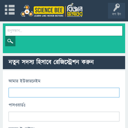
লগ ইন
নতুন সদস্য হিসাবে রেজিস্ট্রেশন করুন
আমার ইউজারনেইম
পাসওয়ার্ডঃ