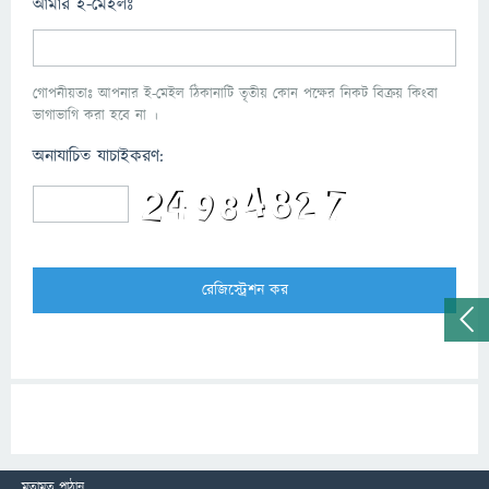
আমার ই-মেইলঃ
গোপনীয়তাঃ আপনার ই-মেইল ঠিকানাটি তৃতীয় কোন পক্ষের নিকট বিক্রয় কিংবা
ভাগাভাগি করা হবে না ।
অনাযাচিত যাচাইকরণ:
মতামত পাঠান