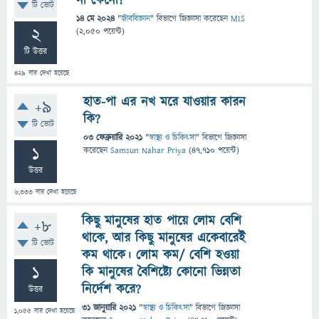
না কেনো?
টি ভোট
14 মে 2024
"
জীববিজ্ঞান
" বিভাগে
জিজ্ঞাসা
করেছেন
MIS
2
(
2,050
পয়েন্ট)
টি উত্তর
429
বার দেখা হয়েছে
হাত-পা এর নখ মরে যাওয়ার কারন
+9
কি?
টি ভোট
03 ফেব্রুয়ারি 2021
"
স্বাস্থ্য ও চিকিৎসা
" বিভাগে
জিজ্ঞাসা
1
করেছেন
Samsun Nahar Priya
(
47,710
পয়েন্ট)
উত্তর
6,333
বার দেখা হয়েছে
কিছু মানুষের হাত পায়ে লোম বেশি
+8
থাকে, আর কিছু মানুষের একেবারেই
টি ভোট
কম থাকে। লোম কম/ বেশি হওয়া
1
কি মানুষের বৈশিষ্ট্যে কোনো ভিন্নতা
নির্দেশ করে?
উত্তর
31 জানুয়ারি 2021
"
স্বাস্থ্য ও চিকিৎসা
" বিভাগে
জিজ্ঞাসা
1,055
বার দেখা হয়েছে