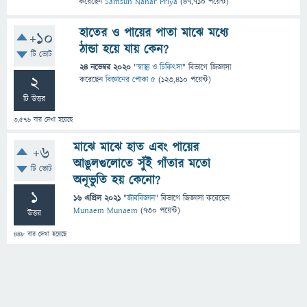
করেছেন
Samsun Nahar Priya
(
47,710
পয়েন্ট)
হাতের ও পায়ের পাতা মাঝে মধ্যে
+10
ঠান্ডা হয়ে যায় কেন?
টি ভোট
24 নভেম্বর 2020
"
স্বাস্থ্য ও চিকিৎসা
" বিভাগে
জিজ্ঞাসা
2
করেছেন
বিজ্ঞানের পোকা ৫
(
123,410
পয়েন্ট)
টি উত্তর
3,576
বার দেখা হয়েছে
মাঝে মাঝে হাত এবং পায়ের
+6
আঙুলগুলোতে সুঁই গাঁতার মতো
টি ভোট
অনূভুতি হয় কেনো?
1
16 এপ্রিল 2021
"
জীববিজ্ঞান
" বিভাগে
জিজ্ঞাসা
করেছেন
Munaem Munaem
(
730
পয়েন্ট)
উত্তর
448
বার দেখা হয়েছে