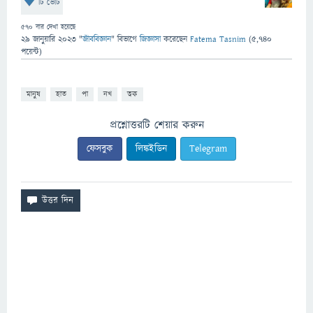
টি ভোট
570
বার দেখা হয়েছে
29 জানুয়ারি 2023
"
জীববিজ্ঞান
" বিভাগে
জিজ্ঞাসা
করেছেন
Fatema Tasnim
(
5,740
পয়েন্ট)
মানুষ
হাত
পা
নখ
ত্বক
প্রশ্নোত্তরটি শেয়ার করুন
ফেসবুক
লিঙ্কইডিন
Telegram