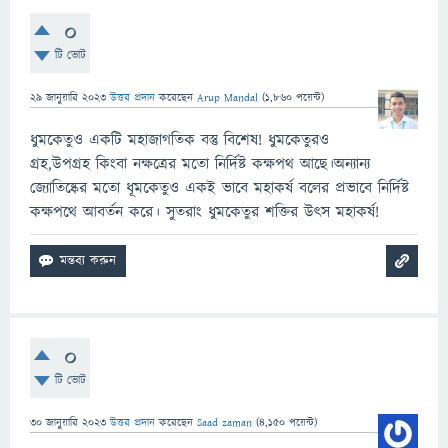
0
টি ভোট
29 জানুয়ারি 2023
উত্তর প্রদান
করেছেন
Arup Mandal
(
1,860
পয়েন্ট)
ধুমকেতুও একটি মহাজাগতিক বস্তু বিশেষ! ধুমকেতুরও
গ্রহ,উপগ্রহ কিংবা নক্ষত্রের মতো নির্দিষ্ট কক্ষপথ আছে।অন্যান্য
জ্যোতিষ্কের মতো ধূমকেতুও একই ভাবে মহাকর্ষ বলের প্রভাবে নির্দিষ্ট
কক্ষপথে আবর্তন করে। সুতরাং ধুমকেতুর শক্তির উৎস মহাকর্ষ!
0
টি ভোট
30 জানুয়ারি 2023
উত্তর প্রদান
করেছেন
Saad zaman
(
4,150
পয়েন্ট)