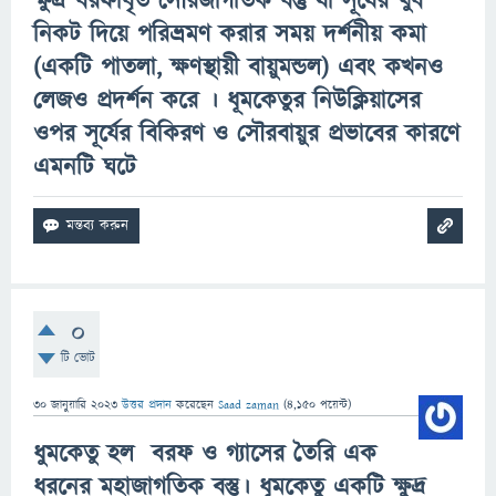
ক্ষুদ্র বরফাবৃত সৌরজাগতিক বস্তু যা সূর্যের খুব
নিকট দিয়ে পরিভ্রমণ করার সময় দর্শনীয় কমা
(একটি পাতলা, ক্ষণস্থায়ী বায়ুমন্ডল) এবং কখনও
লেজও প্রদর্শন করে ।
ধূমকেতুর
নিউক্লিয়াসের
ওপর সূর্যের বিকিরণ ও সৌরবায়ুর প্রভাবের কারণে
এমনটি ঘটে
0
টি ভোট
30 জানুয়ারি 2023
উত্তর প্রদান
করেছেন
Saad zaman
(
4,150
পয়েন্ট)
ধুমকেতু হল বরফ ও গ্যাসের তৈরি এক
ধরনের মহাজাগতিক বস্তু।
ধূমকেতু
একটি ক্ষুদ্র