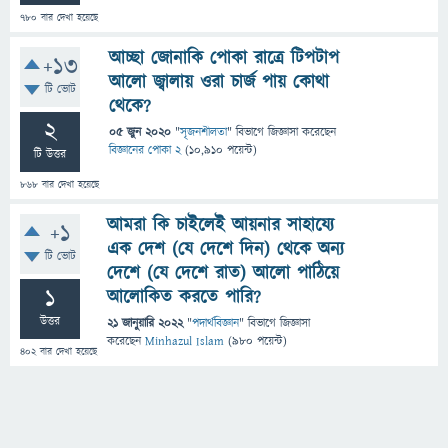
780
বার দেখা হয়েছে
আচ্ছা জোনাকি পোকা রাত্রে টিপটাপ
+13
আলো জ্বালায় ওরা চার্জ পায় কোথা
টি ভোট
থেকে?
2
05 জুন 2020
"
সৃজনশীলতা
" বিভাগে
জিজ্ঞাসা
করেছেন
বিজ্ঞানের পোকা 2
(
10,910
পয়েন্ট)
টি উত্তর
868
বার দেখা হয়েছে
আমরা কি চাইলেই আয়নার সাহায্যে
+1
এক দেশ (যে দেশে দিন) থেকে অন্য
টি ভোট
দেশে (যে দেশে রাত) আলো পাঠিয়ে
1
আলোকিত করতে পারি?
উত্তর
21 জানুয়ারি 2022
"
পদার্থবিজ্ঞান
" বিভাগে
জিজ্ঞাসা
করেছেন
Minhazul Islam
(
980
পয়েন্ট)
402
বার দেখা হয়েছে