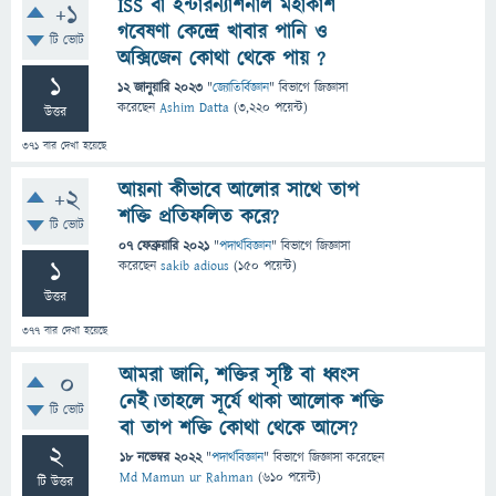
ISS বা ইন্টারন্যাশনাল মহাকাশ
+1
গবেষণা কেন্দ্রে খাবার পানি ও
টি ভোট
অক্সিজেন কোথা থেকে পায় ?
1
12 জানুয়ারি 2023
"
জ্যোতির্বিজ্ঞান
" বিভাগে
জিজ্ঞাসা
করেছেন
Ashim Datta
(
3,220
পয়েন্ট)
উত্তর
371
বার দেখা হয়েছে
আয়না কীভাবে আলোর সাথে তাপ
+2
শক্তি প্রতিফলিত করে?
টি ভোট
07 ফেব্রুয়ারি 2021
"
পদার্থবিজ্ঞান
" বিভাগে
জিজ্ঞাসা
1
করেছেন
sakib adious
(
150
পয়েন্ট)
উত্তর
377
বার দেখা হয়েছে
আমরা জানি, শক্তির সৃষ্টি বা ধ্বংস
0
নেই।তাহলে সূর্যে থাকা আলোক শক্তি
টি ভোট
বা তাপ শক্তি কোথা থেকে আসে?
2
18 নভেম্বর 2022
"
পদার্থবিজ্ঞান
" বিভাগে
জিজ্ঞাসা
করেছেন
Md Mamun ur Rahman
(
610
পয়েন্ট)
টি উত্তর