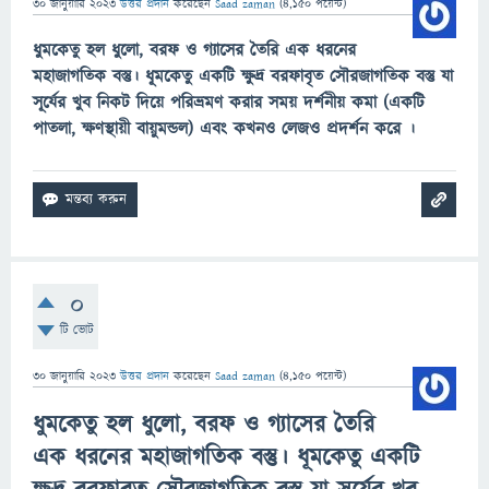
30 জানুয়ারি 2023
উত্তর প্রদান
করেছেন
Saad zaman
(
4,150
পয়েন্ট)
ধুমকেতু হল ধুলো, বরফ ও গ্যাসের তৈরি এক ধরনের
মহাজাগতিক বস্তু।
ধূমকেতু
একটি ক্ষুদ্র বরফাবৃত সৌরজাগতিক বস্তু যা
সূর্যের খুব নিকট দিয়ে পরিভ্রমণ করার সময় দর্শনীয় কমা (একটি
পাতলা, ক্ষণস্থায়ী বায়ুমন্ডল) এবং কখনও লেজও প্রদর্শন করে ।
0
টি ভোট
30 জানুয়ারি 2023
উত্তর প্রদান
করেছেন
Saad zaman
(
4,150
পয়েন্ট)
ধুমকেতু হল ধুলো, বরফ ও গ্যাসের তৈরি
এক ধরনের মহাজাগতিক বস্তু।
ধূমকেতু
একটি