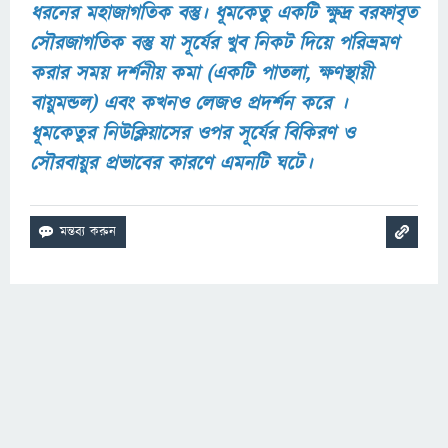
ধরনের মহাজাগতিক বস্তু। ধূমকেতু একটি ক্ষুদ্র বরফাবৃত
সৌরজাগতিক বস্তু যা সূর্যের খুব নিকট দিয়ে পরিভ্রমণ
করার সময় দর্শনীয় কমা (একটি পাতলা, ক্ষণস্থায়ী
বায়ুমন্ডল) এবং কখনও লেজও প্রদর্শন করে ।
ধূমকেতুর নিউক্লিয়াসের ওপর সূর্যের বিকিরণ ও
সৌরবায়ুর প্রভাবের কারণে এমনটি ঘটে।