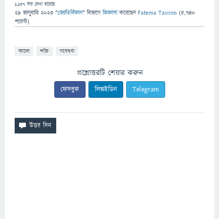
1,137
বার দেখা হয়েছে
29 জানুয়ারি 2023
"
জ্যোতির্বিজ্ঞান
" বিভাগে
জিজ্ঞাসা
করেছেন
Fatema Tasnim
(
5,740
পয়েন্ট)
আলো
শক্তি
গবেষণা
প্রশ্নোত্তরটি শেয়ার করুন
ফেসবুক
লিঙ্কইডিন
Telegram