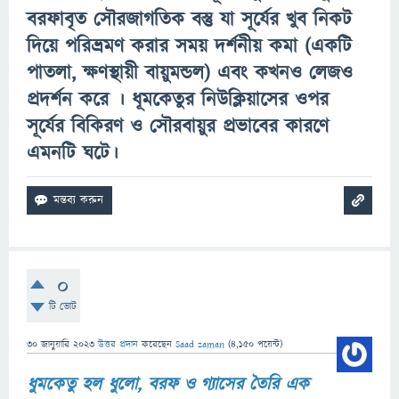
বরফাবৃত সৌরজাগতিক বস্তু যা সূর্যের খুব নিকট
দিয়ে পরিভ্রমণ করার সময় দর্শনীয় কমা (একটি
পাতলা, ক্ষণস্থায়ী বায়ুমন্ডল) এবং কখনও লেজও
প্রদর্শন করে ।
ধূমকেতুর
নিউক্লিয়াসের ওপর
সূর্যের বিকিরণ ও সৌরবায়ুর প্রভাবের কারণে
এমনটি ঘটে।
0
টি ভোট
30 জানুয়ারি 2023
উত্তর প্রদান
করেছেন
Saad zaman
(
4,150
পয়েন্ট)
ধুমকেতু হল ধুলো, বরফ ও গ্যাসের তৈরি এক