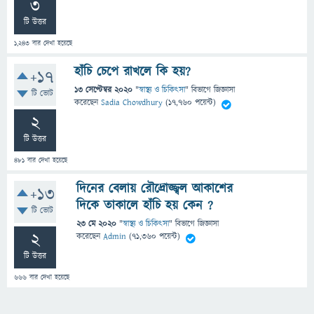
3
টি উত্তর
1,243
বার দেখা হয়েছে
হাঁচি চেপে রাখলে কি হয়?
+17
13 সেপ্টেম্বর 2020
"
স্বাস্থ্য ও চিকিৎসা
" বিভাগে
জিজ্ঞাসা
টি ভোট
করেছেন
Sadia Chowdhury
(
17,760
পয়েন্ট)
2
টি উত্তর
481
বার দেখা হয়েছে
দিনের বেলায় রৌদ্রোজ্জ্বল আকাশের
+13
দিকে তাকালে হাঁচি হয় কেন ?
টি ভোট
23 মে 2020
"
স্বাস্থ্য ও চিকিৎসা
" বিভাগে
জিজ্ঞাসা
2
করেছেন
Admin
(
71,360
পয়েন্ট)
টি উত্তর
666
বার দেখা হয়েছে