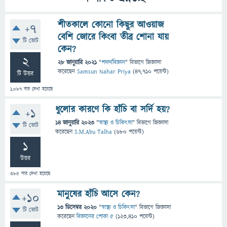
শীতকালে কোনো কিছুর আওয়াজ
+7
বেশি জোরে কিংবা তীব্র শোনা যায়
টি ভোট
কেন?
2
28 জানুয়ারি 2021
"
পদার্থবিজ্ঞান
" বিভাগে
জিজ্ঞাসা
করেছেন
Samsun Nahar Priya
(
47,710
পয়েন্ট)
টি উত্তর
1,087
বার দেখা হয়েছে
ধুলোর কারণে কি হাঁচি বা সর্দি হয়?
+1
14 জানুয়ারি 2023
"
স্বাস্থ্য ও চিকিৎসা
" বিভাগে
জিজ্ঞাসা
টি ভোট
করেছেন
S.M.Abu Talha
(
680
পয়েন্ট)
1
উত্তর
385
বার দেখা হয়েছে
মানুষের হাঁচি আসে কেন?
+10
13 ডিসেম্বর 2020
"
স্বাস্থ্য ও চিকিৎসা
" বিভাগে
জিজ্ঞাসা
টি ভোট
করেছেন
বিজ্ঞানের পোকা ৫
(
123,410
পয়েন্ট)