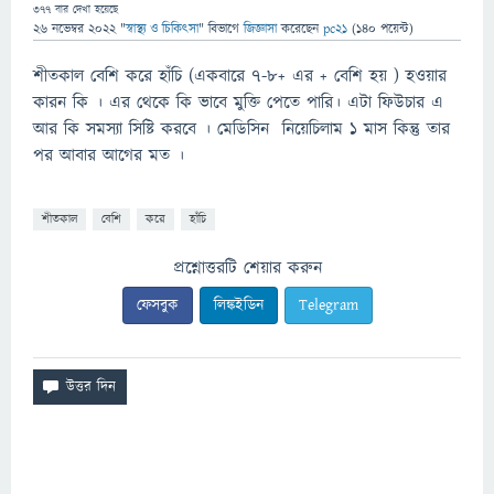
377
বার দেখা হয়েছে
26 নভেম্বর 2022
"
স্বাস্থ্য ও চিকিৎসা
" বিভাগে
জিজ্ঞাসা
করেছেন
pc21
(
140
পয়েন্ট)
শীতকাল বেশি করে হাঁচি (একবারে ৭-৮+ এর + বেশি হয় ) হওয়ার
কারন কি । এর থেকে কি ভাবে মুক্তি পেতে পারি। এটা ফিউচার এ
আর কি সমস্যা সিষ্টি করবে । মেডিসিন নিয়েচিলাম ১ মাস কিন্তু তার
পর আবার আগের মত ।
শীতকাল
বেশি
করে
হাঁচি
প্রশ্নোত্তরটি শেয়ার করুন
ফেসবুক
লিঙ্কইডিন
Telegram