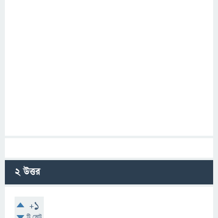
2
উত্তর
+1
টি ভোট