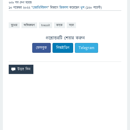
659
বার দেখা হয়েছে
10 নভেম্বর 2022
"
জ্যোতির্বিজ্ঞান
" বিভাগে
জিজ্ঞাসা
করেছেন
খুশ
(
120
পয়েন্ট)
বুধের
অতিক্রমণ
transit
কাকে
বলে
প্রশ্নোত্তরটি শেয়ার করুন
ফেসবুক
লিঙ্কইডিন
Telegram