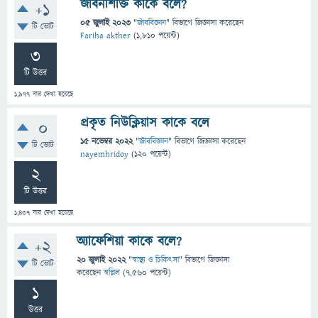
জীবনীশক্তি কাকে বলে?
+1
05 জুলাই 2023
"
জীববিজ্ঞান
" বিভাগে
জিজ্ঞাসা
করেছেন
টি ভোট
Fariha akther
(
1,810
পয়েন্ট)
3
টি উত্তর
1,977
বার দেখা হয়েছে
প্রকৃত নিউক্লিয়াস কাকে বলে
0
15 নভেম্বর 2022
"
জীববিজ্ঞান
" বিভাগে
জিজ্ঞাসা
করেছেন
টি ভোট
nayemhridoy
(
120
পয়েন্ট)
2
টি উত্তর
1,437
বার দেখা হয়েছে
অ্যাফেশিয়া কাকে বলে?
+2
20 জুলাই 2022
"
স্বাস্থ্য ও চিকিৎসা
" বিভাগে
জিজ্ঞাসা
টি ভোট
করেছেন
স্বপ্নিল
(
7,560
পয়েন্ট)
1
উত্তর