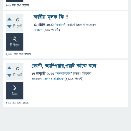
406
বার দেখা হয়েছে
ক্ষারীয় মূলক কি ?
0
11 এপ্রিল 2022
"
রসায়ন
" বিভাগে
জিজ্ঞাসা
করেছেন
টি ভোট
Oritro
(
120
পয়েন্ট)
2
টি উত্তর
2,345
বার দেখা হয়েছে
ভোল্ট, অ্যাম্পিয়ার,ওয়াট কাকে বলে
0
17 জানুয়ারি 2023
"
পদার্থবিজ্ঞান
" বিভাগে
জিজ্ঞাসা
টি ভোট
করেছেন
Fariha akther
(
1,810
পয়েন্ট)
1
উত্তর
562
বার দেখা হয়েছে