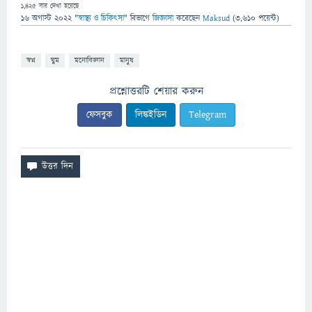
1,425
বার দেখা হয়েছে
16 অগাস্ট 2022
"
স্বাস্থ্য ও চিকিৎসা
" বিভাগে
জিজ্ঞাসা
করেছেন
Maksud
(
3,610
পয়েন্ট)
স্বপ্ন
ঘুম
মনোবিজ্ঞান
মানুষ
প্রশ্নোত্তরটি শেয়ার করুন
ফেসবুক
লিঙ্কইডিন
Telegram