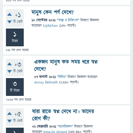
966
বার দেখা হয়েছে
মানুষ কেন পর্ণ দেখে?
+1
10 সেপ্টেম্বর 2021
"
স্বাস্থ্য ও চিকিৎসা
" বিভাগে
জিজ্ঞাসা
টি ভোট
করেছেন
SojibKhan
(
130
পয়েন্ট)
1
উত্তর
841
বার দেখা হয়েছে
একজন মানুষ কত সময় ধরে স্বপ্ন
+3
দেখে?
টি ভোট
07 অগাস্ট 2021
"
বিবিধ
" বিভাগে
জিজ্ঞাসা
করেছেন
3
Annoy Debnath
(
2,910
পয়েন্ট)
টি উত্তর
7,364
বার দেখা হয়েছে
যারা রাতে স্বপ্ন দেখে না। তাদের
+5
রোগ কী?
টি ভোট
01 ফেব্রুয়ারি 2021
"
মনোবিজ্ঞান
" বিভাগে
জিজ্ঞাসা
করেছেন
Hojayfa Ahmed
(
135,490
পয়েন্ট)