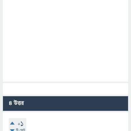
4
উত্তর
+1
টি ভোট