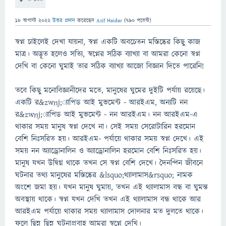
18 অগাস্ট 2022
উত্তর প্রদান
করেছেন
Asif Haidar
(
790
পয়েন্ট)
স্বপ্ন চাইলেই দেখা যায়না, স্বপ্ন একটি অবচেতন মস্তিষ্কের কিছু কাজ
মাত্র। অদ্ভূত হলেও সত্যি, স্বপ্নের সঠিক ব্যাখ্যা বা আমরা কেনো স্বপ্ন
দেখি বা কেনো ঘুমাই তার সঠিক ব্যাখ্যা আজো বিজ্ঞান দিতে পারেনি!
তবে কিছু মনোবিজ্ঞানীদের মতে, মানুষের ঘুমের দুইটি পর্যায় রয়েছে।
একটি র&zwnj;্যাপিড আই মুভমেন্ট - আরইএম, অন্যটি নন
র&zwnj;্যাপিড আই মুভমেন্ট - নন আরইএম। নন আরইএম-এ
থাকার সময় মানুষ স্বপ্ন দেখে না। সেই সময় সেরোটারিন হরমোন
বেশি নিঃসরিত হয়। আরইএম- পর্যায়ে থাকার সময় স্বপ্ন দেখে। এই
সময় নন অ্যাড্রোনালিন ও অ্যাড্রোনালিন হরমোন বেশি নিঃসরিত হয়।
মানুষ যখন উদ্বিগ্ন থাকে তখন সে স্বপ্ন বেশি দেখে। দৈনন্দিন জীবনে
ঘটনার তথ্য মানুষের মস্তিষ্কের &lsquo;থ্যালামাস&rsquo; নামক
অংশে জমা হয়। যখন মানুষ ঘুমায়, তখন এই থ্যালামাস বন্ধ বা ঘুমন্ত
অবস্থায় থাকে। স্বপ্ন যখন দেখি তখন এই থ্যালামাস বন্ধ থাকে আর
আরইএম পর্যায়ে থাকার সময় থ্যালামাস দোলনার মত দুলতে থাকে।
ফলে ছিন্ন ছিন্ন ঘটনাপ্রবাহ আমরা স্বপ্নে দেখি।