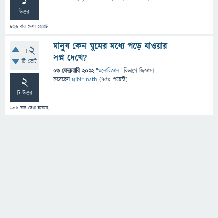
1
উত্তর
826
বার দেখা হয়েছে
মানুষ কেন ঘুমের মধ্যে পড়ে যাওয়ার
+2
সপ্ন দেখে?
টি ভোট
03 ফেব্রুয়ারি 2022
"
মনোবিজ্ঞান
" বিভাগে
জিজ্ঞাসা
2
করেছেন
Nibir nath
(
750
পয়েন্ট)
টি উত্তর
609
বার দেখা হয়েছে