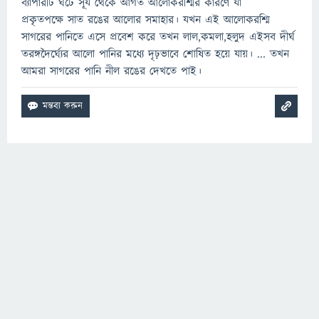
ব্যাপারটি ঘটে সূর্য থেকে আগত আলোকরশ্মির কারণে যা
প্রকৃতপক্ষে সাত রঙের আলোর সমাহার। যখন এই আলোকরশ্মি
সাগরের পানিতে এসে প্রবেশ করে তখন লাল,কমলা,হলুদ এইসব দীর্ঘ
তরঙ্গদৈর্ঘ্যের আলো পানির মধ্যে দৃঢ়ভাবে শোষিত হয়ে যায়। ... তখন
আমরা সাগরের পানি নীল রঙের দেখতে পাই।