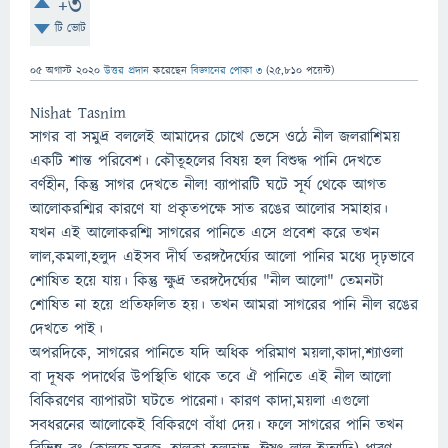
+3
টি ভোট
05 অগাস্ট 2020
উত্তর প্রদান
করেছেন
বিজ্ঞানের পোকা ৩
(
25,810
পয়েন্ট)
Nishat Tasnim
সাগর বা সমুদ্র বললেই আমাদের চোখে ভেসে ওঠে নীল জলরাশিময়
একটি শান্ত পরিবেশ। কৌতূহলের বিষয় হল বিশুদ্ধ পানি দেখতে
বর্ণহীন, কিন্তু সাগর দেখতে নীল! ব্যাপারটি ঘটে সূর্য থেকে আগত
আলোকরশ্মির কারণে যা প্রকৃতপক্ষে সাত রঙের আলোর সমাহার।
যখন এই আলোকরশ্মি সাগরের পানিতে এসে প্রবেশ করে তখন
লাল,কমলা,হলুদ এইসব দীর্ঘ তরঙ্গদৈর্ঘ্যের আলো পানির মধ্যে দৃঢ়ভাবে
শোষিত হয়ে যায়। কিন্তু ক্ষুদ্র তরঙ্গদৈর্ঘ্যের "নীল আলো" তেমনটা
শোষিত না হয়ে প্রতিফলিত হয়। তখন আমরা সাগরের পানি নীল রঙের
দেখতে পাই।
অপরদিকে, সাগরের পানিতে যদি অধিক পরিমাণ ময়লা,কাদা,শ্যাওলা
বা দূষক পদার্থের উপস্থিতি থাকে তবে ঐ পানিতে এই নীল আলো
বিকিরণের ব্যাপারটা ঘটতে পারেনা। কারণ কাদা,ময়লা এগুলো
সবধরনের আলোকেই বিকিরণে বাঁধা দেয়। ফলে সাগরের পানি তখন