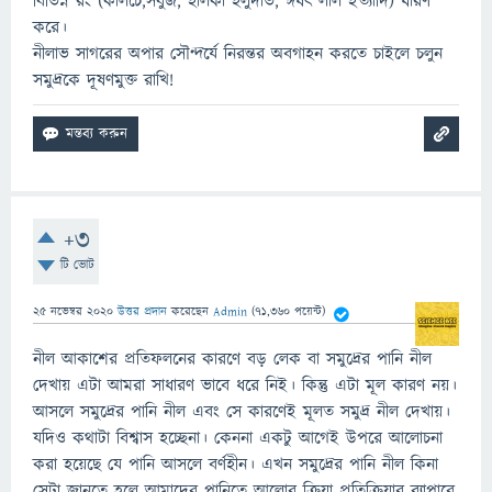
বিভিন্ন রং (কালচে,সবুজ, হালকা হলুদাভ, ঈষৎ লাল ইত্যাদি) ধারণ
করে।
নীলাভ সাগরের অপার সৌন্দর্যে নিরন্তর অবগাহন করতে চাইলে চলুন
সমুদ্রকে দূষণমুক্ত রাখি!
+3
টি ভোট
25 নভেম্বর 2020
উত্তর প্রদান
করেছেন
Admin
(
71,360
পয়েন্ট)
নীল আকাশের প্রতিফলনের কারণে বড় লেক বা সমুদ্রের পানি নীল
দেখায় এটা আমরা সাধারণ ভাবে ধরে নিই। কিন্তু এটা মূল কারণ নয়।
আসলে সমুদ্রের পানি নীল এবং সে কারণেই মূলত সমুদ্র নীল দেখায়।
যদিও কথাটা বিশ্বাস হচ্ছেনা। কেননা একটু আগেই উপরে আলোচনা
করা হয়েছে যে পানি আসলে বর্ণহীন। এখন সমুদ্রের পানি নীল কিনা
সেটা জানতে হলে আমাদের পানিতে আলোর ক্রিয়া প্রতিক্রিয়ার ব্যাপারে