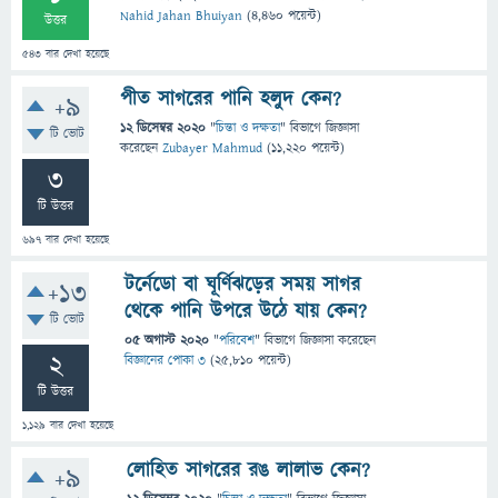
Nahid Jahan Bhuiyan
(
4,460
পয়েন্ট)
উত্তর
543
বার দেখা হয়েছে
পীত সাগরের পানি হলুদ কেন?
+9
12 ডিসেম্বর 2020
"
চিন্তা ও দক্ষতা
" বিভাগে
জিজ্ঞাসা
টি ভোট
করেছেন
Zubayer Mahmud
(
11,220
পয়েন্ট)
3
টি উত্তর
697
বার দেখা হয়েছে
টর্নেডো বা ঘূর্ণিঝড়ের সময় সাগর
+13
থেকে পানি উপরে উঠে যায় কেন?
টি ভোট
05 অগাস্ট 2020
"
পরিবেশ
" বিভাগে
জিজ্ঞাসা
করেছেন
2
বিজ্ঞানের পোকা ৩
(
25,810
পয়েন্ট)
টি উত্তর
1,129
বার দেখা হয়েছে
লোহিত সাগরের রঙ লালাভ কেন?
+9