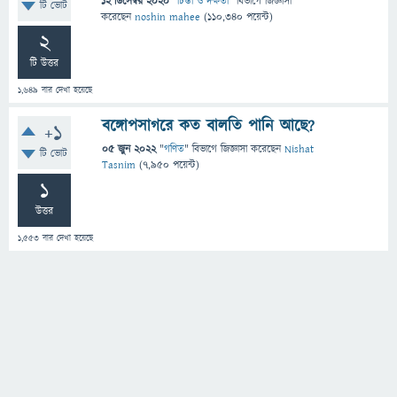
12 ডিসেম্বর 2020
"
চিন্তা ও দক্ষতা
" বিভাগে
জিজ্ঞাসা
টি ভোট
করেছেন
noshin mahee
(
110,340
পয়েন্ট)
2
টি উত্তর
1,649
বার দেখা হয়েছে
বঙ্গোপসাগরে কত বালতি পানি আছে?
+1
05 জুন 2022
"
গণিত
" বিভাগে
জিজ্ঞাসা
করেছেন
Nishat
টি ভোট
Tasnim
(
7,950
পয়েন্ট)
1
উত্তর
1,553
বার দেখা হয়েছে