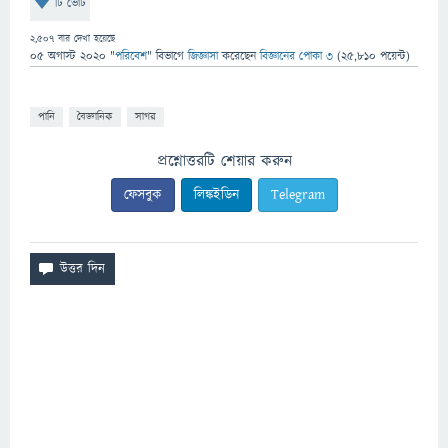
টি ভোট
2,507
বার দেখা হয়েছে
05 অগাস্ট 2020
"
পরিবেশ
" বিভাগে
জিজ্ঞাসা
করেছেন
বিজ্ঞানের পোকা ৩
(
25,810
পয়েন্ট)
পানি
বৈজ্ঞানিক
সাগর
প্রশ্নোত্তরটি শেয়ার করুন
ফেসবুক
লিঙ্কইডিন
Telegram