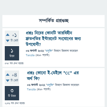
সম্পর্কিত প্রশ্নগুচ্ছ
প্রশ্নঃ নিচের কোনটি তারবিহীন
+1
দ্রুতগতির ইন্টারনেট সংযোগের জন্য
টি ভোট
উপযোগী?
1
06 অগাস্ট 2022
"
প্রযুক্তি
" বিভাগে
জিজ্ঞাসা
করেছেন
Tanzila
(
460
পয়েন্ট)
উত্তর
575
বার দেখা হয়েছে
প্রশ্নঃ কোনো ই-মেইলে "CC" এর
+4
অর্থ কি?
টি ভোট
06 অগাস্ট 2022
"
প্রযুক্তি
" বিভাগে
জিজ্ঞাসা
করেছেন
3
Tanzila
(
460
পয়েন্ট)
টি উত্তর
2,371
বার দেখা হয়েছে