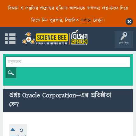
বিজ্ঞান ও প্রযুক্তির প্রশ্নোত্তর দুনিয়ায় আপনাকে স্বাগতম! প্রশ্ন-উত্তর দিয়ে
জিতে নিন পুরস্কার, বিস্তারিত
এখানে
দেখুন।
লগ ইন
প্রশ্নঃ Oracle Corporation--এর প্রতিষ্ঠাতা
কে?
0