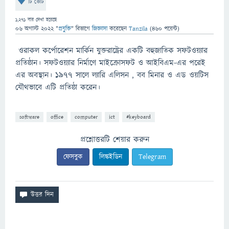
টি ভোট
1,271
বার দেখা হয়েছে
06 অগাস্ট 2022
"
প্রযুক্তি
" বিভাগে
জিজ্ঞাসা
করেছেন
Tanzila
(
460
পয়েন্ট)
ওরাকল কর্পোরেশন মার্কিন যুক্তরাষ্ট্রের একটি বহুজাতিক সফটওয়্যার
প্রতিষ্ঠান। সফটওয়্যার নির্মাণে মাইক্রোসফট ও আইবিএম-এর পরেই
এর অবস্থান। ১৯৭৭ সালে ল্যারি এলিসন , বব মিনার ও এড ওয়টিস
যৌথভাবে এটি প্রতিষ্ঠা করেন।
software
office
computer
ict
#keyboard
প্রশ্নোত্তরটি শেয়ার করুন
ফেসবুক
লিঙ্কইডিন
Telegram