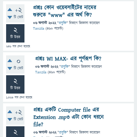
প্রশ্নঃ কোন ওয়েবসাইটের নামের
+2
শুরুতে "www" এর অর্থ কি?
টি ভোট
06 অগাস্ট 2022
"
প্রযুক্তি
" বিভাগে
জিজ্ঞাসা
করেছেন
2
Tanzila
(
460
পয়েন্ট)
টি উত্তর
646
বার দেখা হয়েছে
প্রশ্নঃ WI MAX- এর পূর্ণরূপ কি?
0
06 অগাস্ট 2022
"
প্রযুক্তি
" বিভাগে
জিজ্ঞাসা
করেছেন
টি ভোট
Tanzila
(
460
পয়েন্ট)
2
টি উত্তর
1,369
বার দেখা হয়েছে
প্রশ্নঃ একটি Computer file এর
+2
Extension .mp3 এটা কোন ধরনে
টি ভোট
file?
2
06 অগাস্ট 2022
"
প্রযুক্তি
" বিভাগে
জিজ্ঞাসা
করেছেন