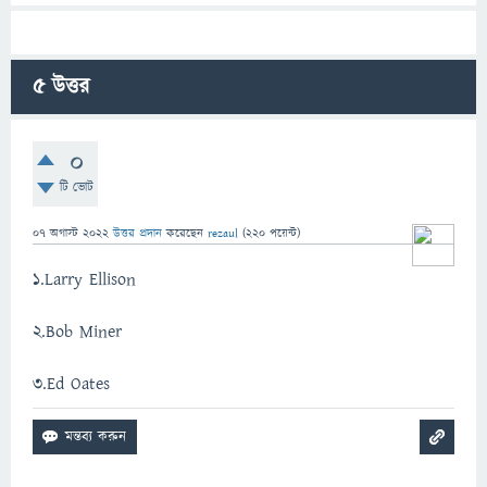
5
উত্তর
0
টি ভোট
07 অগাস্ট 2022
উত্তর প্রদান
করেছেন
rezaul
(
220
পয়েন্ট)
1.Larry Ellison
2.Bob Miner
3.Ed Oates