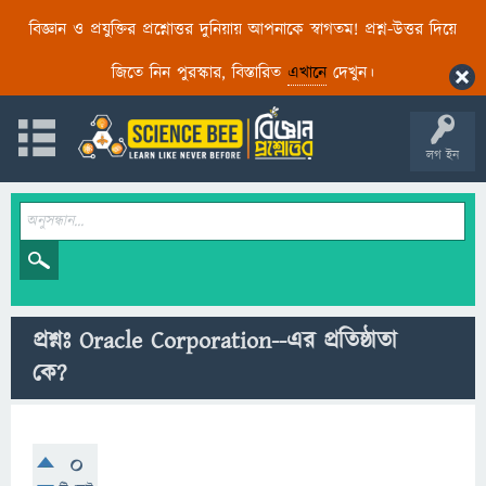
বিজ্ঞান ও প্রযুক্তির প্রশ্নোত্তর দুনিয়ায় আপনাকে স্বাগতম! প্রশ্ন-উত্তর দিয়ে
জিতে নিন পুরস্কার, বিস্তারিত
এখানে
দেখুন।
লগ ইন
প্রশ্নঃ Oracle Corporation--এর প্রতিষ্ঠাতা
কে?
0