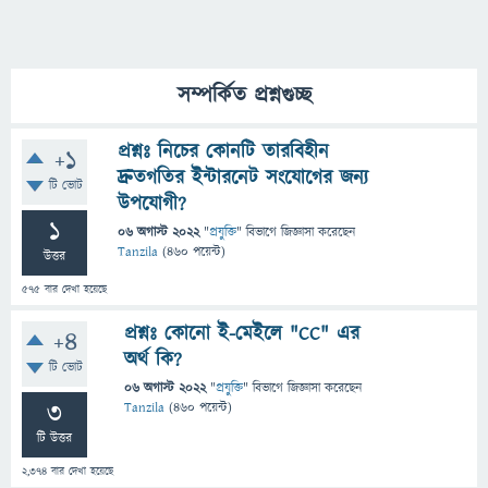
সম্পর্কিত প্রশ্নগুচ্ছ
প্রশ্নঃ নিচের কোনটি তারবিহীন
+1
দ্রুতগতির ইন্টারনেট সংযোগের জন্য
টি ভোট
উপযোগী?
1
06 অগাস্ট 2022
"
প্রযুক্তি
" বিভাগে
জিজ্ঞাসা
করেছেন
Tanzila
(
460
পয়েন্ট)
উত্তর
575
বার দেখা হয়েছে
প্রশ্নঃ কোনো ই-মেইলে "CC" এর
+4
অর্থ কি?
টি ভোট
06 অগাস্ট 2022
"
প্রযুক্তি
" বিভাগে
জিজ্ঞাসা
করেছেন
3
Tanzila
(
460
পয়েন্ট)
টি উত্তর
2,374
বার দেখা হয়েছে