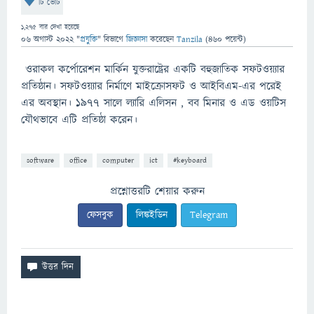
টি ভোট
1,275
বার দেখা হয়েছে
06 অগাস্ট 2022
"
প্রযুক্তি
" বিভাগে
জিজ্ঞাসা
করেছেন
Tanzila
(
460
পয়েন্ট)
ওরাকল কর্পোরেশন মার্কিন যুক্তরাষ্ট্রের একটি বহুজাতিক সফটওয়্যার
প্রতিষ্ঠান। সফটওয়্যার নির্মাণে মাইক্রোসফট ও আইবিএম-এর পরেই
এর অবস্থান। ১৯৭৭ সালে ল্যারি এলিসন , বব মিনার ও এড ওয়টিস
যৌথভাবে এটি প্রতিষ্ঠা করেন।
software
office
computer
ict
#keyboard
প্রশ্নোত্তরটি শেয়ার করুন
ফেসবুক
লিঙ্কইডিন
Telegram