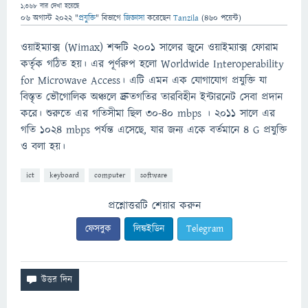
1,368
বার দেখা হয়েছে
06 অগাস্ট 2022
"
প্রযুক্তি
" বিভাগে
জিজ্ঞাসা
করেছেন
Tanzila
(
460
পয়েন্ট)
ওয়াইম্যাক্স (Wimax) শব্দটি ২০০১ সালের জুনে ওয়াইম্যাক্স ফোরাম
কর্তৃক গঠিত হয়। এর পূর্ণরুপ হলো Worldwide Interoperability
for Microwave Access। এটি এমন এক যোগাযোগ প্রযুক্তি যা
বিস্তৃত ভৌগোলিক অঞ্চলে দ্রুতগতির তারবিহীন ইন্টারনেট সেবা প্রদান
করে। শুরুতে এর গতিসীমা ছিল ৩০-৪০ mbps । ২০১১ সালে এর
গতি 1024 mbps পর্যন্ত এসেছে, যার জন্য একে বর্তমানে 4 G প্রযুক্তি
ও বলা হয়।
ict
keyboard
computer
software
প্রশ্নোত্তরটি শেয়ার করুন
ফেসবুক
লিঙ্কইডিন
Telegram