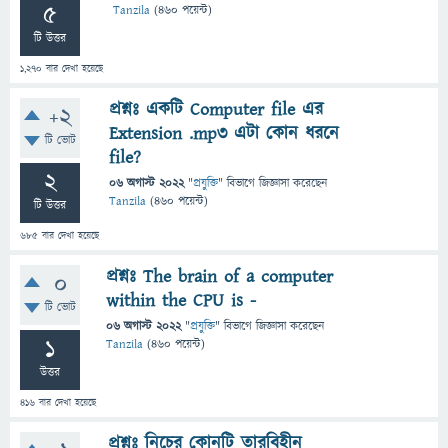
5
Tanzila
(
460
পয়েন্ট)
টি উত্তর
1,270
বার দেখা হয়েছে
প্রশ্নঃ একটি Computer file এর
+2
Extension .mp3 এটা কোন ধরনে
টি ভোট
file?
2
06 অগাস্ট 2022
"
প্রযুক্তি
" বিভাগে
জিজ্ঞাসা
করেছেন
Tanzila
(
460
পয়েন্ট)
টি উত্তর
685
বার দেখা হয়েছে
প্রশ্নঃ The brain of a computer
0
within the CPU is -
টি ভোট
06 অগাস্ট 2022
"
প্রযুক্তি
" বিভাগে
জিজ্ঞাসা
করেছেন
1
Tanzila
(
460
পয়েন্ট)
উত্তর
416
বার দেখা হয়েছে
প্রশ্নঃ নিচের কোনটি তারবিহীন