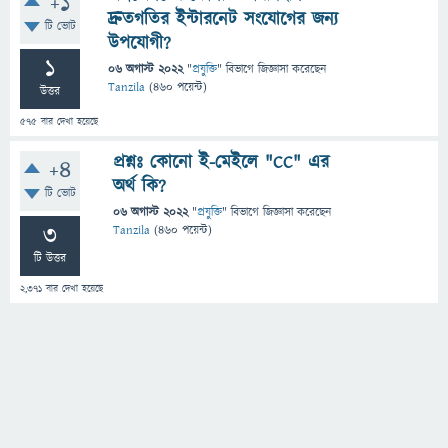
+1
দ্রুতগতির ইন্টারনেট সংযোগের জন্য
টি ভোট
উপযোগী?
1
06 অগাস্ট 2022
"
প্রযুক্তি
" বিভাগে
জিজ্ঞাসা
করেছেন
Tanzila
(
460
পয়েন্ট)
উত্তর
575
বার দেখা হয়েছে
প্রশ্নঃ কোনো ই-মেইলে "CC" এর
+4
অর্থ কি?
টি ভোট
06 অগাস্ট 2022
"
প্রযুক্তি
" বিভাগে
জিজ্ঞাসা
করেছেন
3
Tanzila
(
460
পয়েন্ট)
টি উত্তর
2,371
বার দেখা হয়েছে