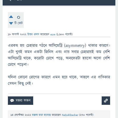
0
টি ভোট
18 অগাস্ট 2022
উত্তর প্রদান
করেছেন
azra
(
1,900
পয়েন্ট)
এরকম হয় চেহারার গঠনে আসিমেট্রি (asymmetry) থাকার কারণে।
এটা খুবই কমন একটা জিনিস এবং প্রায় সবার চেহারায়ই কম বেশি
আসিমেট্রি থাকে, করোটা চোখে পড়ে, অন্যদেরটা হয়তো অতো বেশি
চোখে পড়েনা।
যদিনা কোনো রোগের কারণে এমন হয়ে থাকে, তাহলে এর প্রতিকার
তেমন কিছু নেই।
14 সেপ্টেম্বর 2022
মন্তব্য করা হয়েছে
করেছেন
NahidSharker
(
270
পয়েন্ট)