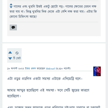
গালের এবং থুতনি উভই একটু ছোটো বড়। গালের ক্ষেতের তেমন লক্ষ
করা যায় না। কিন্তু থুতনির দিক থেকে এটা বেশি লক্ষ করা যায়। এটার কি
কোনো চিকিৎসা আছে?
0
টি ভোট
18 অগাস্ট 2022
উত্তর প্রদান
করেছেন
Maksud
(
3,610
পয়েন্ট)
এটা প্রচুর প্রচলিত একটা সমস্যা এটাকে এসিমেট্রি বলে।
আমার আম্মুর হয়েছিলো এই সমস্যা। তবে সেটি জ্বরের কারণে
হয়েছিলো।
এবং ডাক্তার তখন আম্মুকে প্রচুর পরিমানে চুইংগাম চাবাতে বা চকলেট