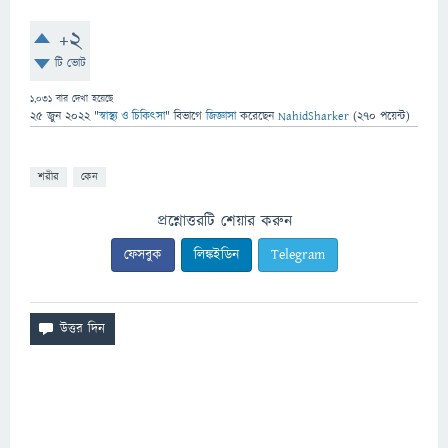
+2
টি ভোট
1,031
বার দেখা হয়েছে
25 জুন 2022
"
স্বাস্থ্য ও চিকিৎসা
" বিভাগে
জিজ্ঞাসা
করেছেন
NahidSharker
(
270
পয়েন্ট)
শরীর
কেন
প্রশ্নোত্তরটি শেয়ার করুন
ফেসবুক
লিঙ্কইডিন
Telegram