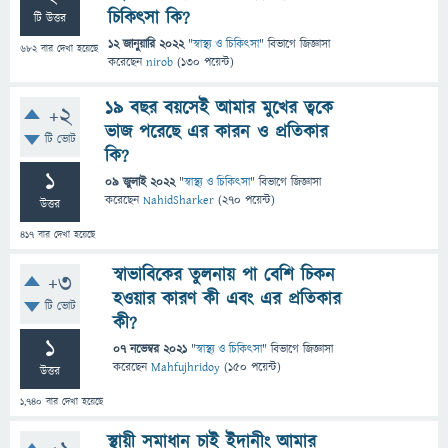
চিকিৎসা কি?
টি উত্তর
12 জানুয়ারি 2022
"
স্বাস্থ্য ও চিকিৎসা
" বিভাগে
জিজ্ঞাসা
682
বার দেখা হয়েছে
করেছেন
nirob
(
130
পয়েন্ট)
১৯ বছর বয়সেই আমার মুখের ত্বকে
+2
ভাজ পরেছে এর কারন ও প্রতিকার
টি ভোট
কি?
1
09 জুলাই 2022
"
স্বাস্থ্য ও চিকিৎসা
" বিভাগে
জিজ্ঞাসা
করেছেন
NahidSharker
(
270
পয়েন্ট)
উত্তর
417
বার দেখা হয়েছে
স্বাভাবিকের তুলনায় পা বেশি চিকন
+3
হওয়ার কারণ কী এবং এর প্রতিকার
টি ভোট
কী?
1
07 নভেম্বর 2021
"
স্বাস্থ্য ও চিকিৎসা
" বিভাগে
জিজ্ঞাসা
করেছেন
Mahfujhridoy
(
150
পয়েন্ট)
উত্তর
1,740
বার দেখা হয়েছে
স্থায়ী সমাধান চাই ইদানীং আমার