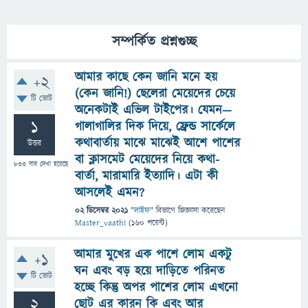
সম্পর্কিত প্রশ্নগুচ্ছ
আমার কাছে কেন জানি মনে হয়
+2
(কেন জানি!) ছেলেরা মেয়েদের চেয়ে
টি ভোট
অনেকটাই এভিল টাইপের। যেমন—
1
গালাগালির দিক দিয়ে, ফ্রেন্ড সার্কেলে
কথাবার্তায় মাঝে মাঝেই আশে পাশের
উত্তর
বা ক্লাসমেট মেয়েদের নিয়ে কথা-
833
বার দেখা হয়েছে
বার্তা, মারামারি ইত্যাদি। এটা কী
আসলেই এমন?
02 ডিসেম্বর 2021
"
লাইফ
" বিভাগে
জিজ্ঞাসা
করেছেন
Master_vaathi
(
160
পয়েন্ট)
আমার মুখের এক পাশে লোম একটু
+1
ঘন এবং বড় হয়ে দাড়িতে পরিনত
টি ভোট
হচ্ছে কিন্তু অপর পাশের লোম এখনো
2
ছোট এর কারন কি এবং আর