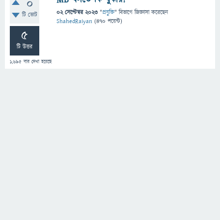
0
02 সেপ্টেম্বর 2023
"
প্রযুক্তি
" বিভাগে
জিজ্ঞাসা
করেছেন
টি ভোট
ShahedRaiyan
(
470
পয়েন্ট)
5
টি উত্তর
1,695
বার দেখা হয়েছে