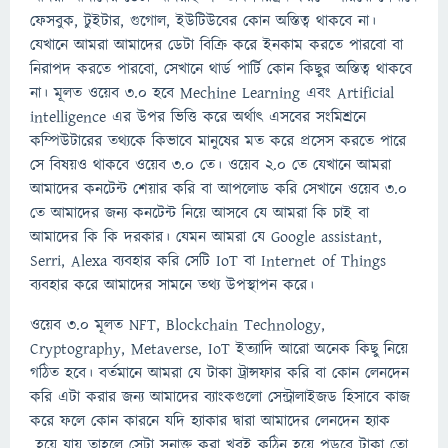
ফেসবুক, টুইটার, গুগোল, ইউটিউবের কোন অস্তিত্ব থাকবে না।
যেখানে আমরা আমাদের ডেটা বিক্রি করে ইনকাম করতে পারবো বা
নিরাপদ করতে পারবো, সেখানে থার্ড পার্টি কোন কিছুর অস্তিত্ব থাকবে
না। মূলত ওয়েব ৩.০ হবে Mechine Learning এবং Artificial
intelligence এর উপর ভিত্তি করে অর্থাৎ এসবের সংমিশ্রনে
কম্পিউটারের তথ্যকে কিভাবে মানুষের মত করে প্রসেস করতে পারে
সে বিষয়ও থাকবে ওয়েব ৩.০ তে। ওয়েব ২.০ তে যেখানে আমরা
আমাদের কনটেন্ট শেয়ার করি বা আপলোড করি সেখানে ওয়েব ৩.০
তে আমাদের জন্য কনটেন্ট নিয়ে আসবে যে আমরা কি চাই বা
আমাদের কি কি দরকার। যেমন আমরা যে Google assistant,
Serri, Alexa ব্যবহার করি সেটি IoT বা Internet of Things
ব্যবহার করে আমাদের সামনে তথ্য উপস্থাপন করে।
ওয়েব ৩.০ মূলত NFT, Blockchain Technology,
Cryptography, Metaverse, IoT ইত্যাদি আরো অনেক কিছু নিয়ে
গঠিত হবে। বর্তমানে আমরা যে টাকা ট্রান্সফার করি বা কোন লেনদেন
করি এটা করার জন্য আমাদের ব্যাংকগুলো সেন্ট্রালাইজড হিসাবে কাজ
করে ফলে কোন কারনে যদি হ্যাকার দ্বারা আমাদের লেনদেন হ্যাক
হয়ে যায় তাহলে সেটা সনাক্ত করা খুবই কঠিন হয়ে পড়বে টাকা তো