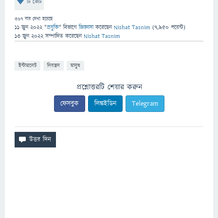
টি ভোট
367
বার দেখা হয়েছে
11 জুন 2022
"
প্রযুক্তি
" বিভাগে
জিজ্ঞাসা
করেছেন
Nishat Tasnim
(
7,950
পয়েন্ট)
13 জুন 2022
সম্পাদিত
করেছেন
Nishat Tasnim
ইন্টারনেট
নিয়ন্ত্রন
মানুষ
প্রশ্নোত্তরটি শেয়ার করুন
ফেসবুক
লিঙ্কইডিন
Telegram