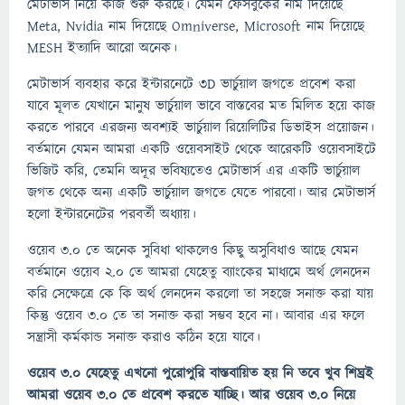
মেটাভার্স নিয়ে কাজ শুরু করছে। যেমন ফেসবুকের নাম দিয়েছে
Meta, Nvidia নাম দিয়েছে Omniverse, Microsoft নাম দিয়েছে
MESH ইত্যাদি আরো অনেক।
মেটাভার্স ব্যবহার করে ইন্টারনেটে 3D ভার্চুয়াল জগতে প্রবেশ করা
যাবে মূলত যেখানে মানুষ ভার্চুয়াল ভাবে বাস্তবের মত মিলিত হয়ে কাজ
করতে পারবে এরজন্য অবশ্যই ভার্চুয়াল রিয়েলিটির ডিভাইস প্রয়োজন।
বর্তমানে যেমন আমরা একটি ওয়েবসাইট থেকে আরেকটি ওয়েবসাইটে
ভিজিট করি, তেমনি অদূর ভবিষ্যতেও মেটাভার্স এর একটি ভার্চুয়াল
জগত থেকে অন্য একটি ভার্চুয়াল জগতে যেতে পারবো। আর মেটাভার্স
হলো ইন্টারনেটের পরবর্তী অধ্যায়।
ওয়েব ৩.০ তে অনেক সুবিধা থাকলেও কিছু অসুবিধাও আছে যেমন
বর্তমানে ওয়েব ২.০ তে আমরা যেহেতু ব্যাংকের মাধ্যমে অর্থ লেনদেন
করি সেক্ষেত্রে কে কি অর্থ লেনদেন করলো তা সহজে সনাক্ত করা যায়
কিন্তু ওয়েব ৩.০ তে তা সনাক্ত করা সম্ভব হবে না। আবার এর ফলে
সন্ত্রাসী কর্মকান্ড সনাক্ত করাও কঠিন হয়ে যাবে।
ওয়েব ৩.০ যেহেতু এখনো পুরোপুরি বাস্তবায়িত হয় নি তবে খুব শিঘ্রই
আমরা ওয়েব ৩.০ তে প্রবেশ করতে যাচ্ছি। আর ওয়েব ৩.০ নিয়ে