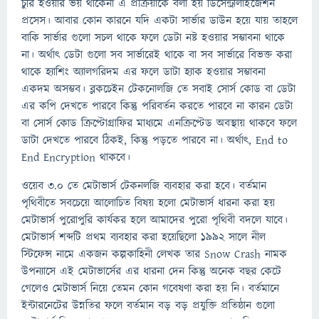
চুরি হওয়ার ভয় থাকেনা এ প্রক্রিয়াকে বলা হয় ডিসেন্ট্রালাইজেশন
প্রসেস। আবার কোন কারনে যদি একটা সার্ভার ডাউন হয়ে যায় তাহলে
বাকি সার্ভার গুলো সচল থাকে ফলে ডেটা নষ্ট হওয়ার সম্ভাবনা থাকে
না। অর্থাৎ ডেটা গুলো সব সার্ভারেই থাকে বা সব সার্ভারে বিভক্ত করা
থাকে হ্যাশিং অ্যালগরিদম এর ফলে ডাটা হ্যাক হওয়ার সম্ভাবনা
একদম অসম্ভব। ব্লকচেইন টেকনোলজি তে সবাই সোর্স কোড বা ডেটা
এর কপি দেখতে পারবে কিন্তু পরিবর্তন করতে পারবে না কারন ডেটা
বা সোর্স কোড ক্রিপ্টোগ্রাফির মাধ্যমে এনক্রিপ্টেড অবস্থায় থাকবে ফলে
ডাটা দেখতে পারবে ঠিকই, কিন্তু পড়তে পারবে না। অর্থাৎ, End to
End Encryption থাকবে।
ওয়েব ৩.০ তে মেটাভার্স টেকনলজি ব্যবহার করা হবে। বর্তমান
পৃথিবীতে সবচেয়ে আলোচিত বিষয় হলো মেটাভার্স ধারনা করা হয়
মেটাভার্স পুরোপুরি কার্যকর হলে আমাদের পুরো পৃথিবী বদলে যাবে।
মেটাভার্স শব্দটি প্রথম ব্যবহার করা হয়েছিলো ১৯৯২ সালে নীল
স্টিফেন্স নামে একজন কল্পকাহিনী লেখক তার Snow Crash নামক
উপন্যাসে এই মেটাভার্সের এর ধারনা দেন কিন্তু অনেক বছর কেটে
গেলেও মেটাভার্স নিয়ে তেমন কোন গবেষণা করা হয় নি। বর্তমানে
ইন্টারনেটের উন্নতির ফলে বর্তমান বড় বড় প্রযুক্তি প্রতিষ্ঠান গুলো