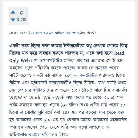
0
টি ভোট
13 জুন 2022
উত্তর প্রদান
করেছেন
Nishat Tasnim
(
7,950
পয়েন্ট)
একটা সময় ছিলো যখন আমরা ইন্টারনেটকে শুধু দেখতে পেতাম কিন্তু
নিজের মত করে ব্যবহার করতে পারতাম না, একে বলা হতো Read
Only Web।
যে ওয়েবসাইটের মালিক থাকতো একমাত্র সে ই তার
কনটেন্ট গুলো পরিবর্তন করতে পারতো আবার সে সময়ের ওয়েব
সাইট গুলোও এতটা ডায়নামিক ছিলো না কনটেন্টের পরিমানও ছিলো
সীমিত এবং ইন্টারনেট ব্যবহারকারীও ছিলো সীমিত। কথা বলছি প্রথম
জেনারেশনের ইন্টারনেটের বা ওয়েব ১.০। ১৯৮৯ সালে টিম বার্নাস-লি
WWW বা World Wide Web লঞ্চ করার পর থেকে ২০০৫ সাল
পর্যন্ত সময়কে বলা হয় ওয়েব ১.০ যদিও তখন এটির নাম ওয়েব ১.০
ছিলো না বোঝার সুবিধার্থে বলা হয়। এর পর ২০০৫ সাল থেকে শুরু
হয় আমাদের ওয়েব ২.০ এর যুগ যেখানে আমরা আমাদের প্রয়োজনীয়
তথ্য খুব সহজেই পেয়ে যেতে পারি তথ্য গুলো আপলোড বা
ডাউনলোড করতে পারি তাও ফ্রিতে।