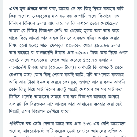
এখন মূল প্রসঙ্গে আসা যাক,
আমরা সে সব কিছু ফ্রিতে ব্যবহার করি
কিন্তু গুগোল, ফেসবুকের মত বড় বড় কম্পানি গুলো কিভাবে এত
বিলিয়ন বিলিয়ন ডলায় আয় করে তা কি কখনো ভেবে দেখেছেন?
আমরা যে বিভিন্ন বিজ্ঞাপন দেখি তা থেকেই মূলত তারা আয় করে
থাকে কিন্তু আমরা তার বাহক হিসাবে ব্যবহৃত হচ্ছি। অবাক করার
বিষয় হলো ২০২১ সালে ফেসবুক প্রত্যেকের থেকে $৪০.৯৬ ডলার
আয় করেছে যা বাংলাদেশি টাকায় প্রায় ৩৫০০+ টাকা অন্য দিকে গুগল
২০২১ সালে প্রত্যেকের থেকে আয় করেছে $৩১.৭০ ডলার যা
বাংলাদেশি টাকায় প্রায় (২৫০০+ টাকা)। ব্যপারটা কি আসলেই মেনে
নেওয়ার মত? কোন কিছু শেয়ার করছি আমি, ছবি আপলোড করলাম
আমি আর টাকা ইনকাম করবে ফেসবুক, গুগল? আবার ধরুন আপনি
কোন কিছু নিয়ে সার্চ দিলেন একটু পরেই দেখবেন সে সব সার্চ করা
জিনিস গুলোই আমাদের সামনে বার বার বিজ্ঞাপন আকারে আসছে
ব্যপারটা কি বিরক্তকর না? আসলে তারা আমাদের ব্যবহার করা ডেটা
দিয়েই এসব বিজ্ঞাপন দেখিয়ে থাকে।
পৃথিবীতে যত ডেটা সেন্টার আছে তার প্রায় ৫০% এর বেশি আম্যাজন,
গুগোল, মাইক্রোসফট গুটি্ কয়েক ডেটা সেন্টারে আমাদের ব্যক্তিগত