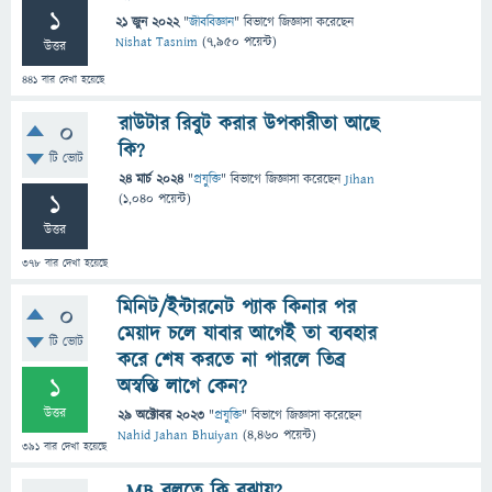
1
21 জুন 2022
"
জীববিজ্ঞান
" বিভাগে
জিজ্ঞাসা
করেছেন
Nishat Tasnim
(
7,950
পয়েন্ট)
উত্তর
441
বার দেখা হয়েছে
রাউটার রিবুট করার উপকারীতা আছে
0
কি?
টি ভোট
24 মার্চ 2024
"
প্রযুক্তি
" বিভাগে
জিজ্ঞাসা
করেছেন
Jihan
1
(
1,040
পয়েন্ট)
উত্তর
378
বার দেখা হয়েছে
মিনিট/ইন্টারনেট প্যাক কিনার পর
0
মেয়াদ চলে যাবার আগেই তা ব্যবহার
টি ভোট
করে শেষ করতে না পারলে তিব্র
1
অস্বস্তি লাগে কেন?
উত্তর
29 অক্টোবর 2023
"
প্রযুক্তি
" বিভাগে
জিজ্ঞাসা
করেছেন
Nahid Jahan Bhuiyan
(
4,460
পয়েন্ট)
391
বার দেখা হয়েছে
MB বলতে কি বুঝায়?