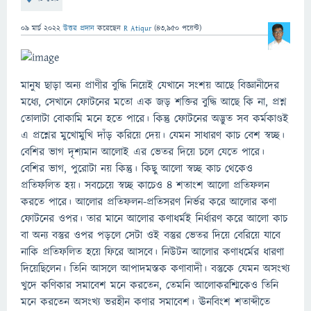
09 মার্চ 2022
উত্তর প্রদান
করেছেন
R Atiqur
(
43,950
পয়েন্ট)
মানুষ ছাড়া অন্য প্রাণীর বুদ্ধি নিয়েই যেখানে সংশয় আছে বিজ্ঞানীদের
মধ্যে, সেখানে ফোটনের মতো এক জড় শক্তির বুদ্ধি আছে কি না, প্রশ্ন
তোলাটা বোকামি মনে হতে পারে। কিন্তু ফোটনের অদ্ভুত সব কর্মকাণ্ডই
এ প্রশ্নের মুখোমুখি দাঁড় করিয়ে দেয়। যেমন সাধারণ কাচ বেশ স্বচ্ছ।
বেশির ভাগ দৃশ্যমান আলোই এর ভেতর দিয়ে চলে যেতে পারে।
বেশির ভাগ, পুরোটা নয় কিন্তু। কিছু আলো স্বচ্ছ কাচ থেকেও
প্রতিফলিত হয়। সবচেয়ে স্বচ্ছ কাচেও ৪ শতাংশ আলো প্রতিফলন
করতে পারে। আলোর প্রতিফলন-প্রতিসরণ নির্ভর করে আলোর কণা
ফোটনের ওপর। তার মানে আলোর কণাধর্মই নির্ধারণ করে আলো কাচ
বা অন্য বস্তুর ওপর পড়লে সেটা ওই বস্তুর ভেতর দিয়ে বেরিয়ে যাবে
নাকি প্রতিফলিত হয়ে ফিরে আসবে। নিউটন আলোর কণাধর্মের ধারণা
দিয়েছিলেন। তিনি আসলে আপাদমস্তক কণাবাদী। বস্তুকে যেমন অসংখ্য
খুদে কণিকার সমাবেশ মনে করতেন, তেমনি আলোকরশ্মিকেও তিনি
মনে করতেন অসংখ্য ভরহীন কণার সমাবেশ। ঊনবিংশ শতাব্দীতে