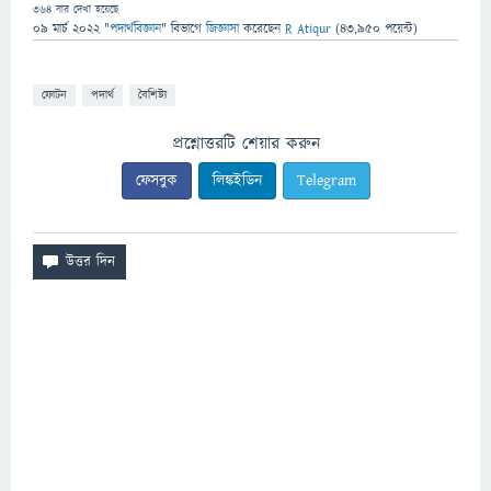
364
বার দেখা হয়েছে
09 মার্চ 2022
"
পদার্থবিজ্ঞান
" বিভাগে
জিজ্ঞাসা
করেছেন
R Atiqur
(
43,950
পয়েন্ট)
ফোটন
পদার্থ
বৈশিষ্ট্য
প্রশ্নোত্তরটি শেয়ার করুন
ফেসবুক
লিঙ্কইডিন
Telegram