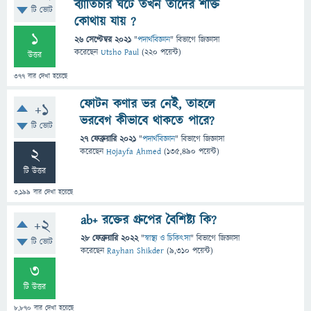
ব্যাতিচার ঘটে তখন তাদের শক্তি
টি ভোট
কোথায় যায় ?
1
26 সেপ্টেম্বর 2021
"
পদার্থবিজ্ঞান
" বিভাগে
জিজ্ঞাসা
করেছেন
Utsho Paul
(
220
পয়েন্ট)
উত্তর
377
বার দেখা হয়েছে
ফোটন কণার ভর নেই, তাহলে
+1
ভরবেগ কীভাবে থাকতে পারে?
টি ভোট
27 ফেব্রুয়ারি 2021
"
পদার্থবিজ্ঞান
" বিভাগে
জিজ্ঞাসা
2
করেছেন
Hojayfa Ahmed
(
135,490
পয়েন্ট)
টি উত্তর
3,199
বার দেখা হয়েছে
ab+ রক্তের গ্রুপের বৈশিষ্ট্য কি?
+2
28 ফেব্রুয়ারি 2022
"
স্বাস্থ্য ও চিকিৎসা
" বিভাগে
জিজ্ঞাসা
টি ভোট
করেছেন
Rayhan Shikder
(
9,310
পয়েন্ট)
3
টি উত্তর
8,870
বার দেখা হয়েছে