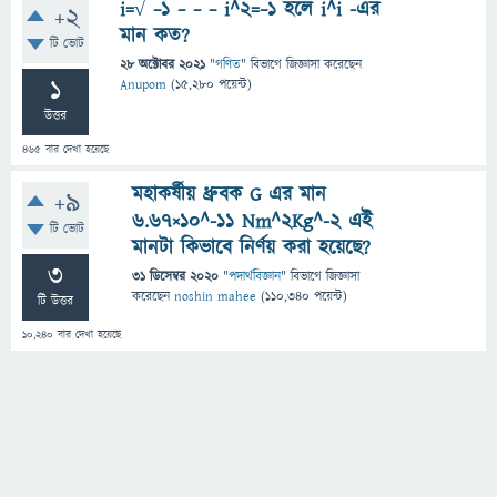
i=√ −1 − − − i^2=−1 হলে i^i -এর
+2
মান কত?
টি ভোট
28 অক্টোবর 2021
"
গণিত
" বিভাগে
জিজ্ঞাসা
করেছেন
1
Anupom
(
15,280
পয়েন্ট)
উত্তর
465
বার দেখা হয়েছে
মহাকর্ষীয় ধ্রুবক G এর মান
+9
6.67×10^-11 Nm^2Kg^-2 এই
টি ভোট
মানটা কিভাবে নির্ণয় করা হয়েছে?
3
31 ডিসেম্বর 2020
"
পদার্থবিজ্ঞান
" বিভাগে
জিজ্ঞাসা
করেছেন
noshin mahee
(
110,340
পয়েন্ট)
টি উত্তর
10,240
বার দেখা হয়েছে