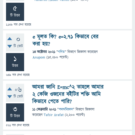
5
টি উত্তর
1,139
বার দেখা হয়েছে
e মূলত কি? e=2.71 কিভাবে বের
0
করা হয়?
টি ভোট
14 অক্টোবর 2021
"
গণিত
" বিভাগে
জিজ্ঞাসা
করেছেন
1
Anupom
(
15,280
পয়েন্ট)
উত্তর
649
বার দেখা হয়েছে
আমরা জানি E=mc^2 তাহলে আমার
+6
২ কেজি ওজনের বইটির শক্তি আমি
টি ভোট
কিভাবে পেতে পারি?
3
11 ফেব্রুয়ারি 2021
"
পদার্থবিজ্ঞান
" বিভাগে
জিজ্ঞাসা
করেছেন
Tafsir Arafat
(
2,200
পয়েন্ট)
টি উত্তর
561
বার দেখা হয়েছে