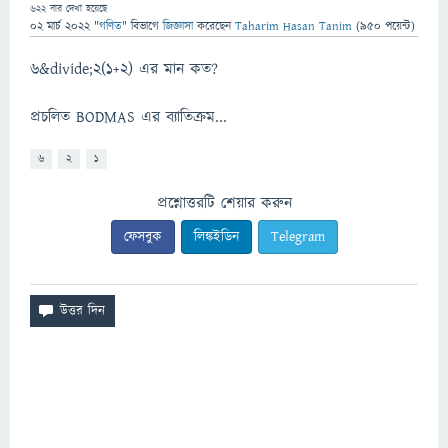
622
বার দেখা হয়েছে
02 মার্চ 2022
"
গণিত
" বিভাগে
জিজ্ঞাসা
করেছেন
Taharim Hasan Tanim
(
950
পয়েন্ট)
6&divide;2(1+2) এর মান কত?
প্রচলিত BODMAS এর ব্যাতিক্রম...
6
2
1
প্রশ্নোত্তরটি শেয়ার করুন
ফেসবুক
লিঙ্কইডিন
Telegram