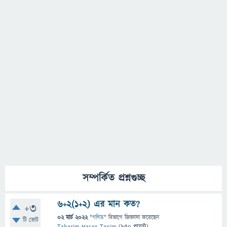
সম্পর্কিত প্রশ্নগুচ্ছ
6÷2(1+2) এর মান কত?
+3
02 মার্চ 2022
"
গণিত
" বিভাগে
জিজ্ঞাসা
করেছেন
টি ভোট
Taharim Hasan Tanim
(
950
পয়েন্ট)