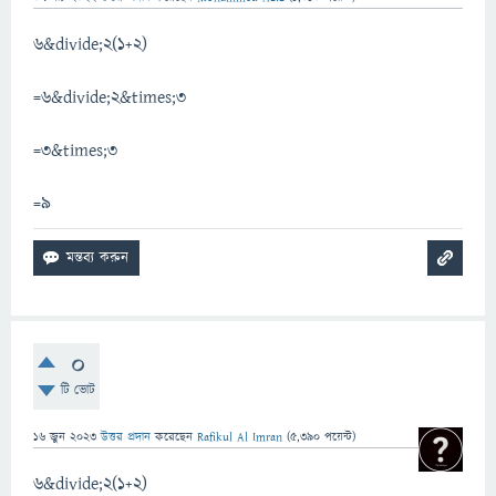
৬&divide;২(১+২)
=৬&divide;২&times;৩
=৩&times;৩
=৯
0
টি ভোট
16 জুন 2023
উত্তর প্রদান
করেছেন
Rafikul Al Imran
(
5,390
পয়েন্ট)
6&divide;2(1+2)