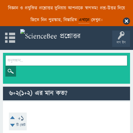
বিজ্ঞান ও প্রযুক্তির প্রশ্নোত্তর দুনিয়ায় আপনাকে স্বাগতম! প্রশ্ন-উত্তর দিয়ে
জিতে নিন পুরস্কার, বিস্তারিত
এখানে
দেখুন।
লগ ইন
6÷2(1+2) এর মান কত?
+1
টি ভোট