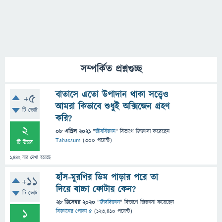
সম্পর্কিত প্রশ্নগুচ্ছ
বাতাসে এতো উপাদান থাকা সত্ত্বেও
+5
আমরা কিভাবে শুধুই অক্সিজেন গ্রহণ
টি ভোট
করি?
2
08 এপ্রিল 2021
"
জীববিজ্ঞান
" বিভাগে
জিজ্ঞাসা
করেছেন
Tabassum
(
300
পয়েন্ট)
টি উত্তর
1,442
বার দেখা হয়েছে
হাঁস-মুরগির ডিম পাড়ার পরে তা
+11
দিয়ে বাচ্চা ফোটায় কেন?
টি ভোট
28 ডিসেম্বর 2020
"
জীববিজ্ঞান
" বিভাগে
জিজ্ঞাসা
করেছেন
1
বিজ্ঞানের পোকা ৫
(
123,410
পয়েন্ট)