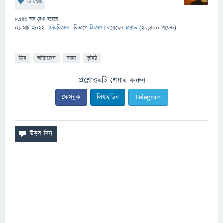
টি ভোট
8,546
বার দেখা হয়েছে
01 মার্চ 2022
"
জীববিজ্ঞান
" বিভাগে
জিজ্ঞাসা
করেছেন
হায়াত
(
20,400
পয়েন্ট)
ডিম
অক্সিজেন
বাচ্চা
ভূমিষ্ঠ
প্রশ্নোত্তরটি শেয়ার করুন
ফেসবুক
লিঙ্কইডিন
Telegram