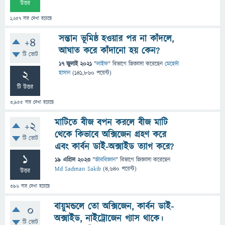
উত্তর
1,257
বার দেখা হয়েছে
সন্তান ভূমিষ্ঠ হওয়ার পর না কাঁদলে,
+4
আঘাত করে কাঁদানো হয় কেন?
টি ভোট
17 জুলাই 2021
"
লাইফ
" বিভাগে
জিজ্ঞাসা
করেছেন
মেহেদী
2
হাসান
(
141,860
পয়েন্ট)
টি উত্তর
3,955
বার দেখা হয়েছে
মাটিতে বীজ বপন করলে বীজ মাটি
+2
থেকে কিভাবে অক্সিজেন গ্রহণ করে
টি ভোট
এবং কার্বন ডাই-অক্সাইড ত্যাগ করে?
1
19 এপ্রিল 2023
"
জীববিজ্ঞান
" বিভাগে
জিজ্ঞাসা
করেছেন
Md Sadman Sakib
(
4,640
পয়েন্ট)
উত্তর
396
বার দেখা হয়েছে
বায়ুমন্ডলে তো অক্সিজেন, কার্বন ডাই-
0
অক্সাইড, নাইট্রোজেন গ্যাস থাকে।
টি ভোট