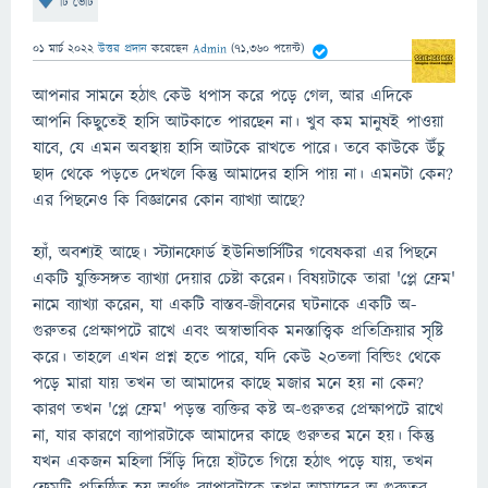
টি ভোট
01 মার্চ 2022
উত্তর প্রদান
করেছেন
Admin
(
71,360
পয়েন্ট)
আপনার সামনে হঠাৎ কেউ ধপাস করে পড়ে গেল, আর এদিকে
আপনি কিছুতেই হাসি আটকাতে পারছেন না। খুব কম মানুষই পাওয়া
যাবে, যে এমন অবস্থায় হাসি আটকে রাখতে পারে। তবে কাউকে উঁচু
ছাদ থেকে পড়তে দেখলে কিন্তু আমাদের হাসি পায় না। এমনটা কেন?
এর পিছনেও কি বিজ্ঞানের কোন ব্যাখ্যা আছে?
হ্যাঁ, অবশ্যই আছে। স্ট্যানফোর্ড ইউনিভার্সিটির গবেষকরা এর পিছনে
একটি যুক্তিসঙ্গত ব্যাখ্যা দেয়ার চেষ্টা করেন। বিষয়টাকে তারা 'প্লে ফ্রেম'
নামে ব্যাখ্যা করেন, যা একটি বাস্তব-জীবনের ঘটনাকে একটি অ-
গুরুতর প্রেক্ষাপটে রাখে এবং অস্বাভাবিক মনস্তাত্ত্বিক প্রতিক্রিয়ার সৃষ্টি
করে। তাহলে এখন প্রশ্ন হতে পারে, যদি কেউ ২০তলা বিল্ডিং থেকে
পড়ে মারা যায় তখন তা আমাদের কাছে মজার মনে হয় না কেন?
কারণ তখন 'প্লে ফ্রেম' পড়ন্ত ব্যক্তির কষ্ট অ-গুরুতর প্রেক্ষাপটে রাখে
না, যার কারণে ব্যাপারটাকে আমাদের কাছে গুরুতর মনে হয়। কিন্তু
যখন একজন মহিলা সিঁড়ি দিয়ে হাঁটতে গিয়ে হঠাৎ পড়ে যায়, তখন