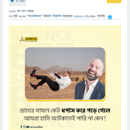
টি ভোট
2,968
বার দেখা হয়েছে
01 মার্চ 2022
"
মনোবিজ্ঞান
" বিভাগে
জিজ্ঞাসা
করেছেন
Admin
(
71,360
পয়েন্ট)