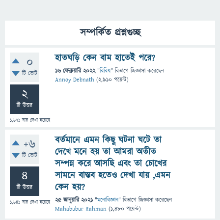
সম্পর্কিত প্রশ্নগুচ্ছ
হাতঘড়ি কেন বাম হাতেই পরে?
0
16 ফেব্রুয়ারি 2022
"
বিবিধ
" বিভাগে
জিজ্ঞাসা
করেছেন
টি ভোট
Annoy Debnath
(
2,910
পয়েন্ট)
2
টি উত্তর
1,671
বার দেখা হয়েছে
বর্তমানে এমন কিছু ঘটনা ঘটে তা
+6
দেখে মনে হয় তা আমরা অতীত
টি ভোট
সম্পন্ন করে আসছি এবং তা চোখের
4
সামনে বাস্তব হতেও দেখা যায় ,এমন
কেন হয়?
টি উত্তর
25 জানুয়ারি 2021
"
মনোবিজ্ঞান
" বিভাগে
জিজ্ঞাসা
করেছেন
1,641
বার দেখা হয়েছে
Mahabubur Rahman
(
1,480
পয়েন্ট)