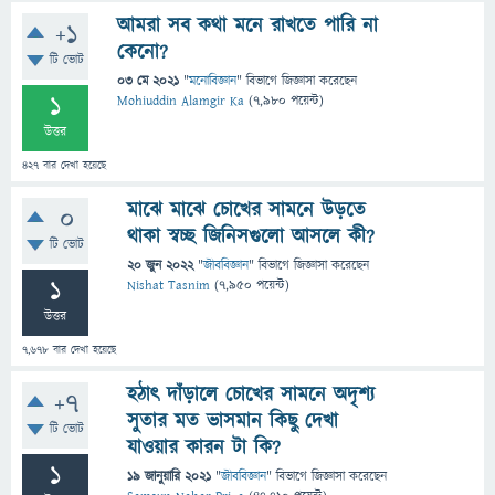
আমরা সব কথা মনে রাখতে পারি না
+1
কেনো?
টি ভোট
03 মে 2021
"
মনোবিজ্ঞান
" বিভাগে
জিজ্ঞাসা
করেছেন
1
Mohiuddin Alamgir Ka
(
7,980
পয়েন্ট)
উত্তর
427
বার দেখা হয়েছে
মাঝে মাঝে চোখের সামনে উড়তে
0
থাকা স্বচ্ছ জিনিসগুলো আসলে কী?
টি ভোট
20 জুন 2022
"
জীববিজ্ঞান
" বিভাগে
জিজ্ঞাসা
করেছেন
1
Nishat Tasnim
(
7,950
পয়েন্ট)
উত্তর
7,678
বার দেখা হয়েছে
হঠাৎ দাঁড়ালে চোখের সামনে অদৃশ্য
+7
সুতার মত ভাসমান কিছু দেখা
টি ভোট
যাওয়ার কারন টা কি?
1
19 জানুয়ারি 2021
"
জীববিজ্ঞান
" বিভাগে
জিজ্ঞাসা
করেছেন