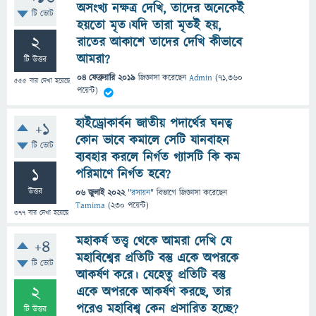
অসংখ্য নক্ষত্র দেখি, তাদের অনেকেই
টি ভোট
হয়তো মৃত।যদি তারা মৃতই হয়,
2
রাতের আকাশে তাদের দেখি কীভাবে
আমরা?
টি উত্তর
04 ফেব্রুয়ারি 2019
জিজ্ঞাসা
করেছেন
Admin
(
71,360
555
বার দেখা হয়েছে
পয়েন্ট)
হাইড্রোকার্বন জাতীয় পদার্থের ঘনত্ব
+1
কোন ভাবে কমালে সেটি যানবাহন
টি ভোট
ব্যবহার করলে নির্গত গ্যাসটি কি কম
1
পরিমাণে নির্গত হবে?
উত্তর
06 জুলাই 2022
"
রসায়ন
" বিভাগে
জিজ্ঞাসা
করেছেন
Tamima
(
230
পয়েন্ট)
377
বার দেখা হয়েছে
মহাকর্ষ তত্ত্ব থেকে আমরা দেখি যে
+4
মহাবিশ্বের প্রতিটি বস্তু একে অপরকে
টি ভোট
আকর্ষণ করে। যেহেতু প্রতিটি বস্তু
2
একে অপরকে আকর্ষণ করছে, তার
পরেও মহাবিশ্ব কেন প্রসারিত হচ্ছে?
টি উত্তর