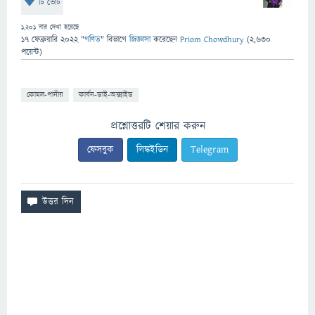
টি ভোট
1,201
বার দেখা হয়েছে
17 ফেব্রুয়ারি 2022
"
গণিত
" বিভাগে
জিজ্ঞাসা
করেছেন
Priom Chowdhury
(
2,630
পয়েন্ট)
কোমল-পানীয়
কার্বন-ডাই-অক্সাইড
প্রশ্নোত্তরটি শেয়ার করুন
ফেসবুক
লিঙ্কইডিন
Telegram