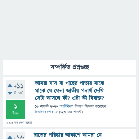
সম্পর্কিত প্রশ্নগুচ্ছ
আমরা ঘাস বা গাছের পাতায় মাঝে
+11
মাঝে যে ফেনা জাতীয় পদার্থ দেখি
টি ভোট
সেটা আসলে কী? এটা কী বিষাক্ত?
1
18 অগাস্ট 2020
"
প্রাণিবিদ্যা
" বিভাগে
জিজ্ঞাসা
করেছেন
বিজ্ঞানের পোকা ৫
(
123,410
পয়েন্ট)
উত্তর
2,224
বার দেখা হয়েছে
রাতের পরিষ্কার আকাশে আমরা যে
+16