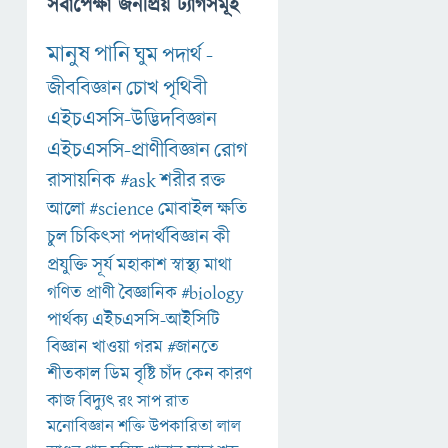
সর্বাপেক্ষা জনপ্রিয় ট্যাগসমূহ
মানুষ
পানি
ঘুম
পদার্থ
-
জীববিজ্ঞান
চোখ
পৃথিবী
এইচএসসি-উদ্ভিদবিজ্ঞান
এইচএসসি-প্রাণীবিজ্ঞান
রোগ
রাসায়নিক
#ask
শরীর
রক্ত
আলো
#science
মোবাইল
ক্ষতি
চুল
চিকিৎসা
পদার্থবিজ্ঞান
কী
প্রযুক্তি
সূর্য
মহাকাশ
স্বাস্থ্য
মাথা
গণিত
প্রাণী
বৈজ্ঞানিক
#biology
পার্থক্য
এইচএসসি-আইসিটি
বিজ্ঞান
খাওয়া
গরম
#জানতে
শীতকাল
ডিম
বৃষ্টি
চাঁদ
কেন
কারণ
কাজ
বিদ্যুৎ
রং
সাপ
রাত
মনোবিজ্ঞান
শক্তি
উপকারিতা
লাল