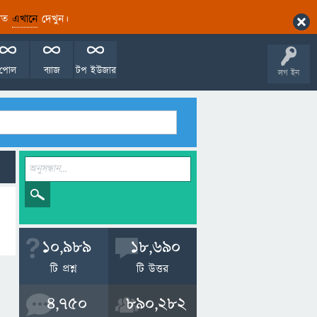
ারিত
এখানে
দেখুন।
পোল
ব্যাজ
টপ ইউজার
লগ ইন
10,989
18,690
টি প্রশ্ন
টি উত্তর
4,750
890,282