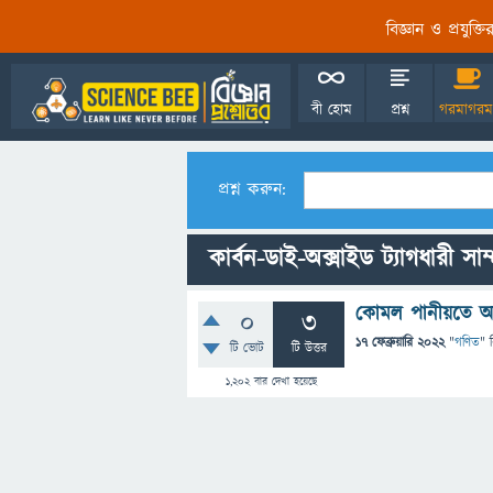
বিজ্ঞান ও প্রযুক্
বী হোম
প্রশ্ন
গরমাগরম
প্রশ্ন করুন:
কার্বন-ডাই-অক্সাইড ট্যাগধারী সাম্প
কোমল পানীয়তে আম
0
3
17 ফেব্রুয়ারি 2022
"
গণিত
" 
টি ভোট
টি উত্তর
1,202
বার দেখা হয়েছে