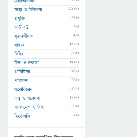
জ্যোতির্বিজ্ঞান
(1,989)
স্বাস্থ্য ও চিকিৎসা
(736)
প্রযুক্তি
(67)
আইকিউ
(81)
সৃজনশীলতা
(388)
লাইফ
(749)
বিবিধ
(385)
চিন্তা ও দক্ষতা
(620)
প্রাণিবিদ্যা
(225)
পরিবেশ
(488)
মনোবিজ্ঞান
(669)
তত্ত্ব ও গবেষণা
(112)
বাংলাদেশ ও বিশ্ব
(62)
মিথোলজি