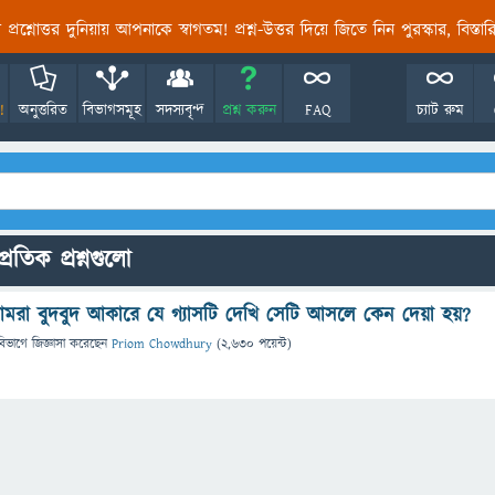
তির প্রশ্নোত্তর দুনিয়ায় আপনাকে স্বাগতম! প্রশ্ন-উত্তর দিয়ে জিতে নিন পুরস্কার, বিস্ত
!
অনুত্তরিত
বিভাগসমূহ
সদস্যবৃন্দ
প্রশ্ন করুন
FAQ
চ্যাট রুম
্রতিক প্রশ্নগুলো
রা বুদবুদ আকারে যে গ্যাসটি দেখি সেটি আসলে কেন দেয়া হয়?
বিভাগে
জিজ্ঞাসা
করেছেন
Priom Chowdhury
(
2,630
পয়েন্ট)