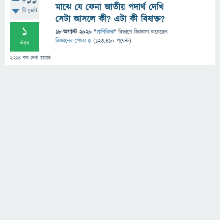
+11
মাঝে যে ফেনা জাতীয় পদার্থ দেখি
টি ভোট
সেটা আসলে কী? এটা কী বিষাক্ত?
1
18 অগাস্ট 2020
"
প্রাণিবিদ্যা
" বিভাগে
জিজ্ঞাসা
করেছেন
বিজ্ঞানের পোকা ৫
(
123,410
পয়েন্ট)
উত্তর
2,224
বার দেখা হয়েছে