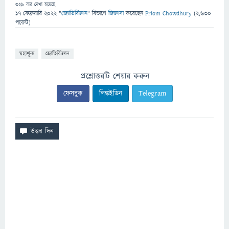
329
বার দেখা হয়েছে
17 ফেব্রুয়ারি 2022
"
জ্যোতির্বিজ্ঞান
" বিভাগে
জিজ্ঞাসা
করেছেন
Priom Chowdhury
(
2,630
পয়েন্ট)
মহাশূন্য
জোতির্বিজ্ঞান
প্রশ্নোত্তরটি শেয়ার করুন
ফেসবুক
লিঙ্কইডিন
Telegram