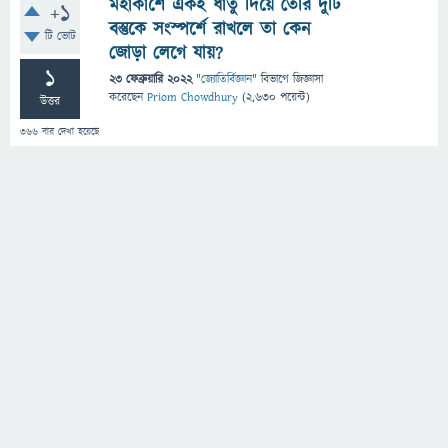
মহাকাশে একই ধাতু দিয়ে তৈরি দুটি
+1
বস্তুকে সংস্পর্শে রাখলে তা কেন
টি ভোট
জোড়া লেগে যায়?
1
23 ফেব্রুয়ারি 2022
"
জ্যোতির্বিজ্ঞান
" বিভাগে
জিজ্ঞাসা
করেছেন
Priom Chowdhury
(
2,630
পয়েন্ট)
উত্তর
366
বার দেখা হয়েছে