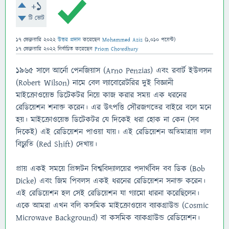
+1
টি ভোট
17 ফেব্রুয়ারি 2022
উত্তর প্রদান
করেছেন
Mohammed Aziz
(
1,010
পয়েন্ট)
17 ফেব্রুয়ারি 2022
নির্বাচিত
করেছেন
Priom Chowdhury
১৯৬৫ সালে আর্নো পেনজিয়াস (Arno Penzias) এবং রবার্ট ইউলসন
(Robert Wilson) নামে বেল ল্যাবোরেটরির দুই বিজ্ঞানী
মাইক্রোওয়েভ ডিটেকটর নিয়ে কাজ করার সময় এক ধরনের
রেডিয়েশন শনাক্ত করেন। এর উৎপত্তি সৌরজগতের বাইরে বলে মনে
হয়। মাইক্রোওয়েভ ডিটেকটর যে দিকেই ধরা হোক না কেন (সব
দিকেই) এই রেডিয়েশন পাওয়া যায়। এই রেডিয়েশন অতিমাত্রায় লাল
বিচ্যুতি (Red Shift) দেখায়।
প্রায় একই সময়ে প্রিন্সটন বিশ্ববিদ্যালয়ের পদার্থবিদ বব ডিক (Bob
Dicke) এবং জিম পিবলস একই ধরনের রেডিয়েশন সনাক্ত করেন।
এই রেডিয়েশন হল সেই রেডিয়েশন যা গ্যামো ধারনা করেছিলেন।
একে আমরা এখন বলি কসমিক মাইক্রোওয়েব ব্যাকগ্রাউন্ড (Cosmic
Microwave Background) বা কসমিক ব্যাকগ্রাউন্ড রেডিয়েশন।