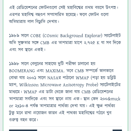
এই রেডিয়েশনের ফোটনগুলো সেই মহাবিশ্বের প্রথম বয়সে উৎপন্ন।
এরপর মহাবিশ্ব বহুগুণ সম্প্রসারিত হয়েছে। ফলে ফোটন গুলো
অতিমাত্রায় লাল বিচ্যুতি দেখায়।
১৯৮৯ সালে COBE (COsmic Background Explorar) স্যাটেলাইট
অতি সুক্ষ্ণতার সঙ্গে CMB এর তাপমাত্রা মাপে ২.৭২৫ K যা সব দিকে
এবং সব স্থানে একই।
১৯৯৮ সালে বেলুনের সাহায্যে দুটি পরীক্ষা চালানো হয়
BOOMERANG এবং MAXIMA. তবে CMB সম্পর্কে ভালভাবে
বোঝা যায় ২০০১ সালে NASAর পাঠানো WMAP (পড়া হয় ডব্লিউ
ম্যাপ, Wilkinson Microwave Anisotropy Probe) স্যাটেলাইটের
মাধ্যমে। WMAP এর ডাটা থেকে জানা যায় CMB রেডিয়েশনের
তাপমাত্রা সবদিকে এবং সব স্থানে প্রায় এক। স্থান ভেদ 200&mu;k
or 2x10-4 পর্যন্ত তাপমাত্রার পার্থক্য দেখা যায়। এই ক্ষুদ্র পার্থক্য
টুকু মনে রাখা প্রয়োজন কারন এই পাথক্য মহাবিশ্বের গঠনে খুব
গুরুত্ব বহন করে।