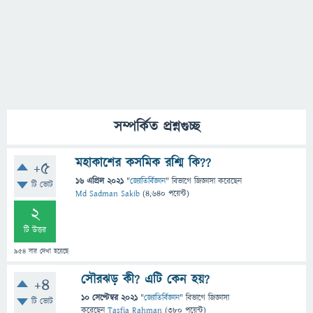
সম্পর্কিত প্রশ্নগুচ্ছ
মহাকাশের কসমিক রশ্মি কি??
+5
16 এপ্রিল 2021
"
জ্যোতির্বিজ্ঞান
" বিভাগে
জিজ্ঞাসা
করেছেন
টি ভোট
Md Sadman Sakib
(
4,640
পয়েন্ট)
2
টি উত্তর
954
বার দেখা হয়েছে
সৌরঝড় কী? এটি কেন হয়?
+4
10 সেপ্টেম্বর 2021
"
জ্যোতির্বিজ্ঞান
" বিভাগে
জিজ্ঞাসা
টি ভোট
করেছেন
Tasfia Rahman
(
380
পয়েন্ট)