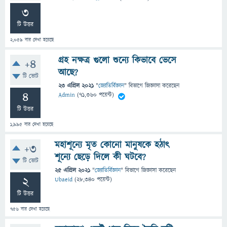
3
টি উত্তর
2,059
বার দেখা হয়েছে
গ্রহ নক্ষত্র গুলো শুন্যে কিভাবে ভেসে
+4
আছে?
টি ভোট
23 এপ্রিল 2021
"
জ্যোতির্বিজ্ঞান
" বিভাগে
জিজ্ঞাসা
করেছেন
4
Admin
(
71,360
পয়েন্ট)
টি উত্তর
1,995
বার দেখা হয়েছে
মহাশূন্যে মৃত কোনো মানুষকে হঠাৎ
+3
শূন্যে ছেড়ে দিলে কী ঘটবে?
টি ভোট
25 এপ্রিল 2021
"
জ্যোতির্বিজ্ঞান
" বিভাগে
জিজ্ঞাসা
করেছেন
2
Ubaeid
(
28,340
পয়েন্ট)
টি উত্তর
756
বার দেখা হয়েছে