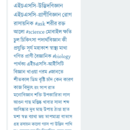
এইচএসসি-উদ্ভিদবিজ্ঞান
এইচএসসি-প্রাণীবিজ্ঞান
রোগ
রাসায়নিক
#ask
শরীর
রক্ত
আলো
#science
মোবাইল
ক্ষতি
চুল
চিকিৎসা
পদার্থবিজ্ঞান
কী
প্রযুক্তি
সূর্য
মহাকাশ
স্বাস্থ্য
মাথা
গণিত
প্রাণী
বৈজ্ঞানিক
#biology
পার্থক্য
এইচএসসি-আইসিটি
বিজ্ঞান
খাওয়া
গরম
#জানতে
শীতকাল
ডিম
বৃষ্টি
চাঁদ
কেন
কারণ
কাজ
বিদ্যুৎ
রং
সাপ
রাত
মনোবিজ্ঞান
শক্তি
উপকারিতা
লাল
আগুন
গাছ
মস্তিষ্ক
খাবার
সাদা
শব্দ
আবিষ্কার
দুধ
মাছ
উপায়
ঠাণ্ডা
হাত
মশা
স্বপ্ন
ব্যাথা
ভয়
তাপমাত্রা
বাতাস
গ্রহ
রসায়ন
কালো
গ্যাস
পা
উদ্ভিদ
পাখি