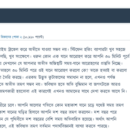
ন
বিজ্ঞানের পোকা 2
(
10,910
পয়েন্ট)
 ট্রাভেল করে অতীতে যাওয়া সম্ভব নয়। স্টিফেন হকিং ব্যাপারটা খুব সহজে
বলছি, খুব সংক্ষেপে। ধরুন কোন এক যানে আরোহণ করে আপনি ৩০ মিনিট পূর্বে
য়ে দেখলেন যে আপনার অতীত অস্তিত্বটি সময়-যানে আরোহণের প্রস্তুতি নিচ্ছে।
 তাহলে ৩০ মিনিট পরে ওই যানে আরোহণ করলো কে? তাকে হত্যাই বা করলো
া তৈরি করছে। এরকম উদ্ভুত কুটাভাসের সমাধান না হলে, এখনও পর্যন্ত
 তাতে অতীত ভ্রমণ সম্ভব নয়। ভবিষ্যত হতে অতি বুদ্ধিমান বা জগৎটাকে আরও
ভ্রমণকারী হয়তোবা এই কারণেই এখনও আমাদের সাথে দেখা করতে আসে নি।
রে চলে। আপনি আলোর গতিতে কোন মহাকাশ যানে চড়ে যথেষ্ট সময় ভ্রমণ
াশ যানের ঘড়ির হিসাবে আপনি দশ বছর ভ্রমণ করলেন। দশ বছর পরে
ন যে পৃথিবীতে দশ বছরের বেশি সময় অতিবাহিত হয়েছে। অর্থাৎ আপনি
, এই ভবিষ্যত ভ্রমণ বর্তমান পদার্থবিজ্ঞানই ব্যাখ্যা করতে পারছে।