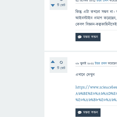
31 ডিসেম্বর 2021
উত্তর প্রদান
করেছ
টি ভোট
কিন্তু এটা কখনো সম্ভব না
আইনস্টাইন প্রমাণ করেছেন
কেবল বিজ্ঞান-কল্পকাহিনীতেই
0
08 জুলাই 2022
উত্তর প্রদান
করেছে
টি ভোট
এখানে দেখুন
https://www.scienc
A6%BE%E0%A6%AD%E
%E0%A6%B8%E0%A6%