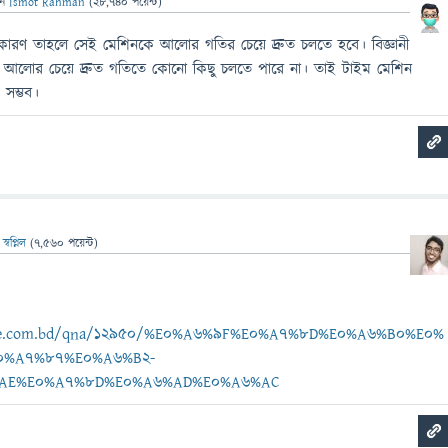
েন
Ismot Rahman
(
28,740
পয়েন্ট)
। কারণ তাহলে সেই মেশিনকে আলোর গতির চেয়ে দ্রুত চলতে হবে। বিজ্ঞানী
, আলোর চেয়ে দ্রুত গতিতে কোনো কিছু চলতে পারে না। তাই টাইম মেশিন
 সম্ভব।
ন
স্বপ্নিল
(
7,560
পয়েন্ট)
ebee.com.bd/qna/12950/%E0%A6%9F%E0%A7%8D%E0%A6%B0%E0%
0%A7%87%E0%A6%B2-
AE%E0%A7%8D%E0%A6%AD%E0%A6%AC