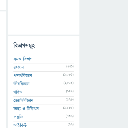
বিভাগসমূহ
সমস্ত বিভাগ
(641)
রসায়ন
(1,035)
পদার্থবিজ্ঞান
(1,829)
জীববিজ্ঞান
(159)
গণিত
(526)
জ্যোতির্বিজ্ঞান
ে
(1,989)
স্বাস্থ্য ও চিকিৎসা
(736)
প্রযুক্তি
(67)
আইকিউ