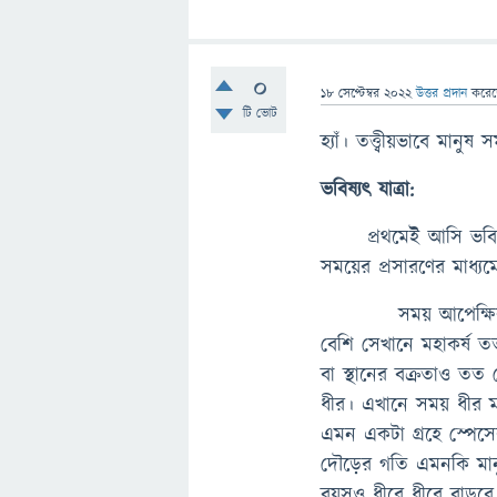
0
18 সেপ্টেম্বর 2022
উত্তর প্রদান
করে
টি ভোট
হ্যাঁ। তত্ত্বীয়ভাবে মানু
ভবিষ্যৎ যাত্রা:
প্রথমেই আসি ভবিষ্যৎ
সময়ের প্রসারণের মাধ্য
সময় আপেক্ষিক। এটা 
বেশি সেখানে মহাকর্ষ ত
বা স্থানের বক্রতাও ত
ধীর। এখানে সময় ধীর ম
এমন একটা গ্রহে স্পেস
দৌড়ের গতি এমনকি মানু
বয়সও ধীরে ধীরে বাড়ব