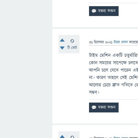
0
31 ডিসেম্বর 2021
উত্তর প্রদান
করেছ
টি ভোট
টাইম মেশিন একটি চতুর্মাত্র
কোন সময়ের সাপেক্ষে চলতে
আপনি চলে যেতে পারেন এই 
না। কারণ তাহলে সেই মেশিন
আলোর চেয়ে দ্রুত গতিতে ক
সম্ভব।
0