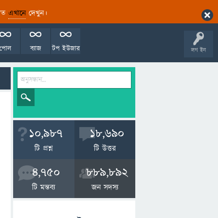
ারিত
এখানে
দেখুন।
পোল
ব্যাজ
টপ ইউজার
লগ ইন
10,987
18,690
টি প্রশ্ন
টি উত্তর
4,750
889,892
টি মন্তব্য
জন সদস্য