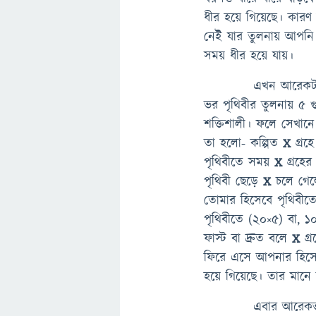
ধীর হয়ে গিয়েছে। কার
নেই যার তুলনায় আপনি 
সময় ধীর হয়ে যায়।
এখন আরেকটা জিনিস
ভর পৃথিবীর তুলনায় ৫ গ
শক্তিশালী। ফলে সেখানে
তা হলো- কল্পিত
X
গ্রহ
পৃথিবীতে সময়
X
গ্রহের
পৃথিবী ছেড়ে
X
চলে গে
তোমার হিসেবে পৃথিবীত
পৃথিবীতে (২০×৫) বা, 
ফাস্ট বা দ্রুত বলে
X
গ্
ফিরে এসে আপনার হিসে
হয়ে গিয়েছে। তার মান
এবার আরেকভাবে ভবি