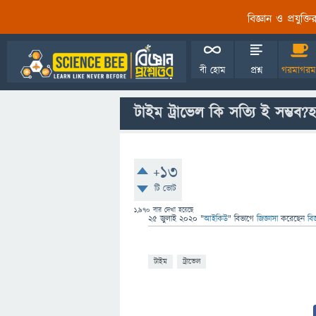
বিজ্ঞান ও প্রযুক্
বী হোম
প্রশ্ন
গরমাগরম
টাইম ট্রাভেল কি সত্যি ই সম্ভব?
+13
টি ভোট
1,970
বার দেখা হয়েছে
25 জুলাই 2020
"
আইকিউ
" বিভাগে
জিজ্ঞাসা
করেছেন
বি
টাইম
ট্রাভেল