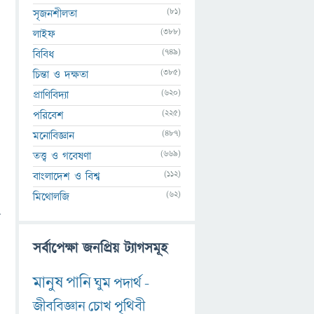
(81)
সৃজনশীলতা
(388)
লাইফ
(749)
বিবিধ
(385)
চিন্তা ও দক্ষতা
(620)
প্রাণিবিদ্যা
(225)
পরিবেশ
(487)
মনোবিজ্ঞান
(669)
তত্ত্ব ও গবেষণা
(112)
বাংলাদেশ ও বিশ্ব
ে
(62)
মিথোলজি
ণ
সর্বাপেক্ষা জনপ্রিয় ট্যাগসমূহ
মানুষ
পানি
ঘুম
পদার্থ
-
জীববিজ্ঞান
চোখ
পৃথিবী