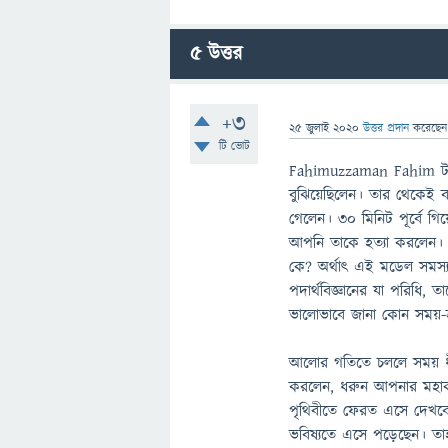
5
উত্তর
+3
25 জুলাই 2020
উত্তর প্রদান
করেছে
টি ভোট
Fahimuzzaman Fahim টাইম
বুঝিয়েছিলেন। তার থেকেই 
গেলেন। ৩০ মিনিট পূর্বে গি
আপনি তাকে হত্যা করলেন।
কে? অর্থাৎ এই মডেল সমস্য
পদার্থবিজ্ঞানের যা পরিধি,
ভালোভাবে জানা কোন সময়-
আলোর গতিতে চললে সময় ধী
করলেন, ধরুন আপনার মহাক
পৃথিবীতে ফেরত এসে দেখবে
ভবিষ্যতে এসে পড়েছেন। তাহলে