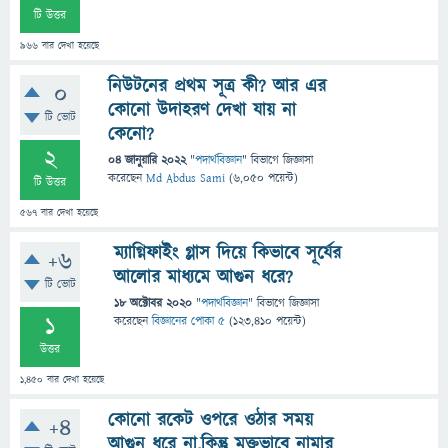
টি উত্তর
966
বার দেখা হয়েছে
নিউটনের প্রথম সূত্র কী? আর এর
0
কোনো উদাহরণ দেখা যায় না
টি ভোট
কেনো?
2
04 জানুয়ারি 2022
"
পদার্থবিজ্ঞান
" বিভাগে
জিজ্ঞাসা
করেছেন
Md Abdus Sami
(
6,050
পয়েন্ট)
টি উত্তর
567
বার দেখা হয়েছে
ম্যাগ্নিফাইং গ্লাস দিয়ে কিভাবে সূর্যের
+6
আলোর মাধ্যমে আগুন ধরে?
টি ভোট
18 অক্টোবর 2020
"
পদার্থবিজ্ঞান
" বিভাগে
জিজ্ঞাসা
1
করেছেন
বিজ্ঞানের পোকা ৫
(
123,410
পয়েন্ট)
উত্তর
1,450
বার দেখা হয়েছে
কোনো রকেট ওপরে ওঠার সময়
+4
আগুন ধরে না,কিন্তু মুক্তভাবে নামার