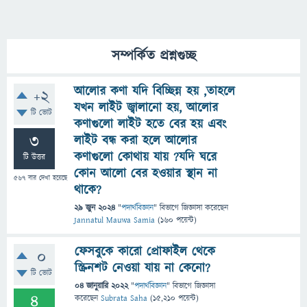
সম্পর্কিত প্রশ্নগুচ্ছ
আলোর কণা যদি বিচ্ছিন্ন হয় ,তাহলে
+2
যখন লাইট জ্বালানো হয়, আলোর
টি ভোট
কণাগুলো লাইট হতে বের হয় এবং
3
লাইট বন্ধ করা হলে আলোর
কণাগুলো কোথায় যায় ?যদি ঘরে
টি উত্তর
কোন আলো বের হওয়ার স্থান‌ না‌
567
বার দেখা হয়েছে
থাকে?
29 জুন 2024
"
পদার্থবিজ্ঞান
" বিভাগে
জিজ্ঞাসা
করেছেন
Jannatul Mauwa Samia
(
160
পয়েন্ট)
ফেসবুকে কারো প্রোফাইল থেকে
0
স্ক্রিনশট নেওয়া যায় না কেনো?
টি ভোট
04 জানুয়ারি 2022
"
পদার্থবিজ্ঞান
" বিভাগে
জিজ্ঞাসা
4
করেছেন
Subrata Saha
(
15,210
পয়েন্ট)