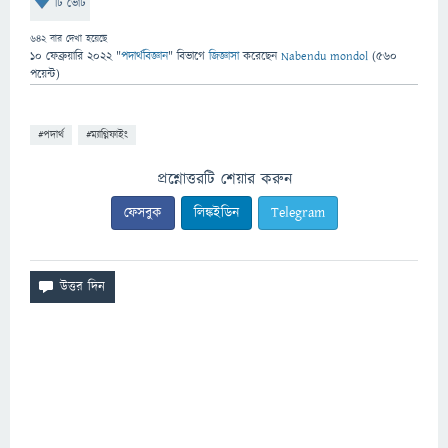
টি ভোট
642
বার দেখা হয়েছে
10 ফেব্রুয়ারি 2022
"
পদার্থবিজ্ঞান
" বিভাগে
জিজ্ঞাসা
করেছেন
Nabendu mondol
(
560
পয়েন্ট)
#পদার্থ
#ম্যাগ্নিফাইং
প্রশ্নোত্তরটি শেয়ার করুন
ফেসবুক
লিঙ্কইডিন
Telegram