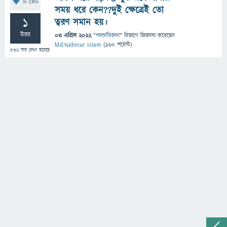
টি ভোট
সময় ধরে কেন??দুই ক্ষেত্রেই তো
1
ত্বরণ সমান হয়।
উত্তর
03 এপ্রিল 2022
"
পদার্থবিজ্ঞান
" বিভাগে
জিজ্ঞাসা
করেছেন
Md.Nabinur Islam
(
160
পয়েন্ট)
532
বার দেখা হয়েছে