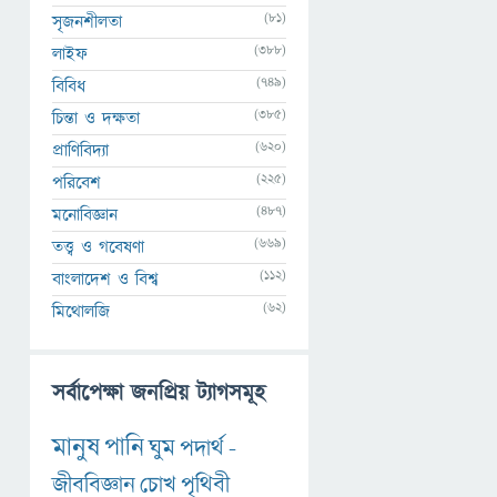
(81)
সৃজনশীলতা
(388)
লাইফ
(749)
বিবিধ
(385)
চিন্তা ও দক্ষতা
(620)
প্রাণিবিদ্যা
(225)
পরিবেশ
(487)
মনোবিজ্ঞান
(669)
তত্ত্ব ও গবেষণা
(112)
বাংলাদেশ ও বিশ্ব
(62)
মিথোলজি
সর্বাপেক্ষা জনপ্রিয় ট্যাগসমূহ
মানুষ
পানি
ঘুম
পদার্থ
-
জীববিজ্ঞান
চোখ
পৃথিবী