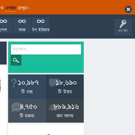
ারিত
এখানে
দেখুন।
পোল
ব্যাজ
টপ ইউজার
লগ ইন
10,987
18,690
টি প্রশ্ন
টি উত্তর
4,750
889,916
টি মন্তব্য
জন সদস্য