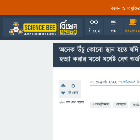
বিজ্ঞান ও প্রযুক্
বী হোম
প্রশ্ন
গরমাগরম
অনেক উঁচু কোনো স্থান হতে যদি
হত্যা করার মতো যথেষ্ট বেগ অর
08 ফেব্রুয়ারি 2022
"
পদার্থবিজ্ঞান
" বি
0
টি ভোট
693
বার দেখা হয়েছে
#পদার্থবিজ্ঞান
#জানতে
#scie