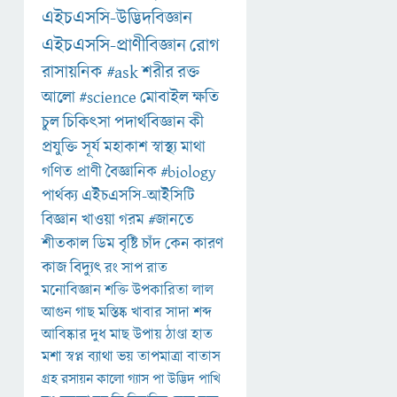
এইচএসসি-উদ্ভিদবিজ্ঞান
এইচএসসি-প্রাণীবিজ্ঞান
রোগ
রাসায়নিক
#ask
শরীর
রক্ত
আলো
#science
মোবাইল
ক্ষতি
চুল
চিকিৎসা
পদার্থবিজ্ঞান
কী
প্রযুক্তি
সূর্য
মহাকাশ
স্বাস্থ্য
মাথা
গণিত
প্রাণী
বৈজ্ঞানিক
#biology
পার্থক্য
এইচএসসি-আইসিটি
বিজ্ঞান
খাওয়া
গরম
#জানতে
শীতকাল
ডিম
বৃষ্টি
চাঁদ
কেন
কারণ
কাজ
বিদ্যুৎ
রং
সাপ
রাত
মনোবিজ্ঞান
শক্তি
উপকারিতা
লাল
আগুন
গাছ
মস্তিষ্ক
খাবার
সাদা
শব্দ
আবিষ্কার
দুধ
মাছ
উপায়
ঠাণ্ডা
হাত
মশা
স্বপ্ন
ব্যাথা
ভয়
তাপমাত্রা
বাতাস
গ্রহ
রসায়ন
কালো
গ্যাস
পা
উদ্ভিদ
পাখি