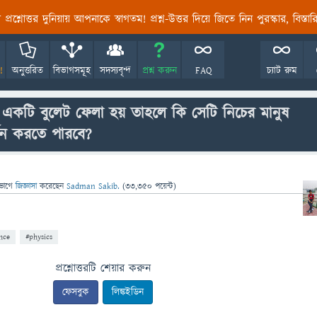
তির প্রশ্নোত্তর দুনিয়ায় আপনাকে স্বাগতম! প্রশ্ন-উত্তর দিয়ে জিতে নিন পুরস্কার, বিস্ত
!
অনুত্তরিত
বিভাগসমূহ
সদস্যবৃন্দ
প্রশ্ন করুন
FAQ
চ্যাট রুম
 একটি বুলেট ফেলা হয় তাহলে কি সেটি নিচের মানুষ
্জন করতে পারবে?
ভাগে
জিজ্ঞাসা
করেছেন
Sadman Sakib.
(
33,350
পয়েন্ট)
nce
#physics
প্রশ্নোত্তরটি শেয়ার করুন
ফেসবুক
লিঙ্কইডিন