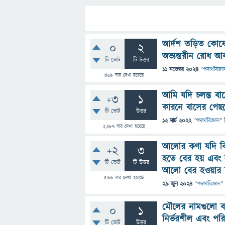
আর্দশ তড়িত কোষে
0
2
অভ্যন্তরীন রোধ আব
টি ভোট
টি উত্তর
11 নভেম্বর 2024
"
পদার্থবিজ্ঞা
469
বার দেখা হয়েছে
আমি যদি চলন্ত বা
+3
1
কারনে বাসের পেছন
টি ভোট
উত্তর
12 মার্চ 2022
"
পদার্থবিজ্ঞান
" 
2,287
বার দেখা হয়েছে
আলোর কণা যদি বিচ
+2
3
হতে বের হয় এবং
টি ভোট
টি উত্তর
আলো বের হওয়ার স্
566
বার দেখা হয়েছে
29 জুন 2024
"
পদার্থবিজ্ঞান
"
মৌলের নামগুলো 
0
1
নির্ভরশীল এবং পরিপ
টি ভোট
উত্তর