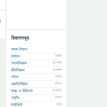
ন
বিভাগসমূহ
সমস্ত বিভাগ
(641)
রসায়ন
(1,035)
পদার্থবিজ্ঞান
(1,829)
জীববিজ্ঞান
(159)
গণিত
(526)
জ্যোতির্বিজ্ঞান
(1,989)
স্বাস্থ্য ও চিকিৎসা
(736)
প্রযুক্তি
(67)
আইকিউ