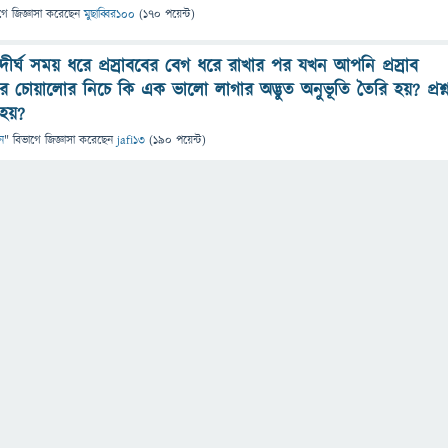
গে
জিজ্ঞাসা
করেছেন
মুছাব্বির১০০
(
170
পয়েন্ট)
র্ঘ সময় ধরে প্রস্রাববের বেগ ধরে রাখার পর যখন আপনি প্রস্রাব
 চোয়ালোর নিচে কি এক ভালো লাগার অদ্ভুত অনুভূতি তৈরি হয়? প্রশ্
 হয়?
ন
" বিভাগে
জিজ্ঞাসা
করেছেন
jafi13
(
190
পয়েন্ট)