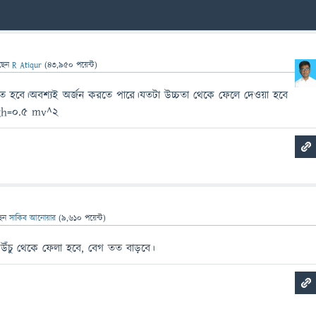
ছেন
R Atiqur
(
43,950
পয়েন্ট)
িণত হবে।অবশ্যই অর্জন করতে পারে।যতটা উচ্চতা থেকে ফেলে দেওয়া হবে
।mgh=0.5 mv^2
ছেন
সাকিব আনোয়ার
(
9,610
পয়েন্ট)
 উঁচু থেকে ফেলা হবে, বেগ তত বাড়বে।