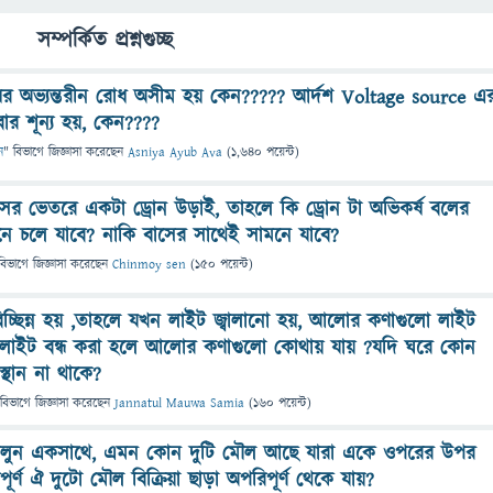
সম্পর্কিত প্রশ্নগুচ্ছ
র অভ্যন্তরীন রোধ অসীম হয় কেন????? আর্দশ Voltage source এ
ার শূন্য হয়, কেন????
ন
" বিভাগে
জিজ্ঞাসা
করেছেন
Asniya Ayub Ava
(
1,640
পয়েন্ট)
সের ভেতরে একটা ড্রোন উড়াই, তাহলে কি ড্রোন টা অভিকর্ষ বলের
ে চলে যাবে? নাকি বাসের সাথেই সামনে যাবে?
বিভাগে
জিজ্ঞাসা
করেছেন
Chinmoy sen
(
150
পয়েন্ট)
্ছিন্ন হয় ,তাহলে যখন লাইট জ্বালানো হয়, আলোর কণাগুলো লাইট
 লাইট বন্ধ করা হলে আলোর কণাগুলো কোথায় যায় ?যদি ঘরে কোন
থান‌ না‌ থাকে?
 বিভাগে
জিজ্ঞাসা
করেছেন
Jannatul Mauwa Samia
(
160
পয়েন্ট)
বলুন একসাথে, এমন কোন দুটি মৌল আছে যারা একে ওপরের উপর
ূর্ণ ঐ দুটো মৌল বিক্রিয়া ছাড়া অপরিপূর্ণ থেকে যায়?