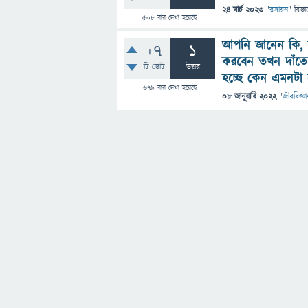
24 মার্চ 2023
"
রসায়ন
" বিভা
508
বার দেখা হয়েছে
আপনি জানেন কি, দী
+7
1
করবেন তখন দাঁতের
টি ভোট
উত্তর
হচ্ছে কেন এমনটা
679
বার দেখা হয়েছে
08 জানুয়ারি 2022
"
জীববিজ্ঞা