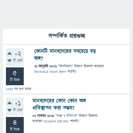
সম্পর্কিত প্রশ্নগুচ্ছ
কোনটি মানবদেহের সবচেয়ে বড়
+2
অঙ্গ?
টি ভোট
21 জানুয়ারি 2022
"
জীববিজ্ঞান
" বিভাগে
জিজ্ঞাসা
করেছেন
5
Minhazul Islam
(
980
পয়েন্ট)
টি উত্তর
1,093
বার দেখা হয়েছে
মানবদেহের কোন কোন অঙ্গ
+1
প্রতিস্থাপন করা সম্ভব?
টি ভোট
01 নভেম্বর 2021
"
স্বাস্থ্য ও চিকিৎসা
" বিভাগে
জিজ্ঞাসা
4
করেছেন
Anupom
(
15,280
পয়েন্ট)
টি উত্তর