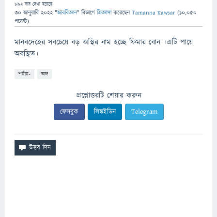
892
বার দেখা হয়েছে
30 জানুয়ারি 2022
"
জীববিজ্ঞান
" বিভাগে
জিজ্ঞাসা
করেছেন
Tamanna Kawsar
(
10,050
পয়েন্ট)
মানবদেহের সবচেয়ে বড় অস্থির নাম হচ্ছে ফিমার বোন ।এটি পায়ে
অবস্থিত।
শরীর-
অঙ্গ
প্রশ্নোত্তরটি শেয়ার করুন
ফেসবুক
লিঙ্কইডিন
Telegram