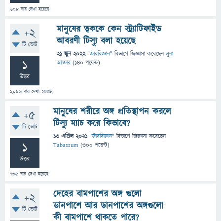
608
বার দেখা হয়েছে
মানুষের ত্বককে কেন স্ট্র্যাটিফাইড
+2
আবরণী টিস্যু বলা হয়েছে
টি ভোট
21 জুন 2022
"
জীববিজ্ঞান
" বিভাগে
জিজ্ঞাসা
করেছেন
লুনা
1
আক্তার
(
140
পয়েন্ট)
উত্তর
1,096
বার দেখা হয়েছে
মানুষের শরীরে অঙ্গ প্রতিস্থাপন করলে
+5
টিস্যু ম্যাচ করে কিভাবে?
টি ভোট
13 এপ্রিল 2021
"
জীববিজ্ঞান
" বিভাগে
জিজ্ঞাসা
করেছেন
1
Tabassum
(
300
পয়েন্ট)
উত্তর
735
বার দেখা হয়েছে
দেহের বামপাশের অঙ্গ গুলো
+2
ডানপাশে আর ডানপাশের অঙ্গগুলো
টি ভোট
কী বামপাশে থাকতে পারে?