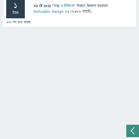
1
06 মে 2021
"
স্বাস্থ্য ও চিকিৎসা
" বিভাগে
জিজ্ঞাসা
করেছেন
Mohiuddin Alamgir Ka
(
7,980
পয়েন্ট)
উত্তর
337
বার দেখা হয়েছে