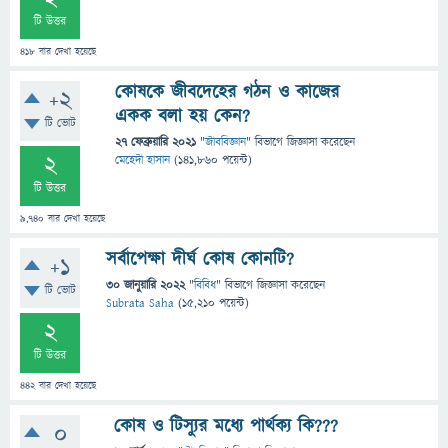
টি উত্তর
418
বার দেখা হয়েছে
কোষকে জীবদেহের গঠন ও কাজের
+2
একক বলা হয় কেন?
টি ভোট
27 ফেব্রুয়ারি 2021
"
জীববিজ্ঞান
" বিভাগে
জিজ্ঞাসা
করেছেন
2
মেহেদী হাসান
(
141,860
পয়েন্ট)
টি উত্তর
9,740
বার দেখা হয়েছে
সর্বাপেক্ষা দীর্ঘ কোষ কোনটি?
+1
30 জানুয়ারি 2022
"
বিবিধ
" বিভাগে
জিজ্ঞাসা
করেছেন
টি ভোট
Subrata Saha
(
15,210
পয়েন্ট)
2
টি উত্তর
442
বার দেখা হয়েছে
কোষ ও টিস্যুর মধ্যে পার্থক্য কি???
0