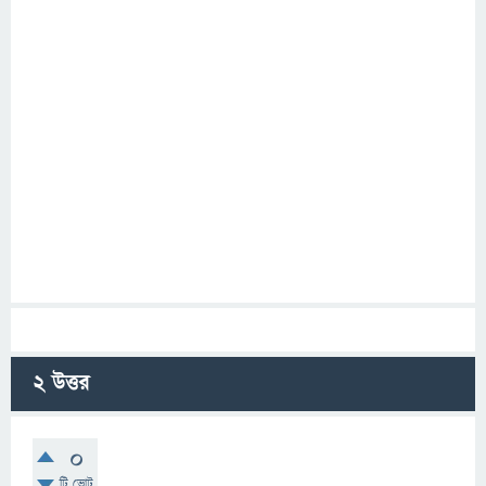
2
উত্তর
0
টি ভোট