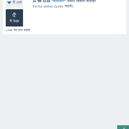
10 মার্চ 2023
"
জীববিজ্ঞান
" বিভাগে
জিজ্ঞাসা
করেছেন
টি ভোট
Fariha akther
(
1,810
পয়েন্ট)
5
টি উত্তর
2,764
বার দেখা হয়েছে