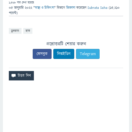
1,368
বার দেখা হয়েছে
05 জানুয়ারি 2022
"
স্বাস্থ্য ও চিকিৎসা
" বিভাগে
জিজ্ঞাসা
করেছেন
Subrata Saha
(
15,210
পয়েন্ট)
চুলকায়
হাত
প্রশ্নোত্তরটি শেয়ার করুন
ফেসবুক
লিঙ্কইডিন
Telegram