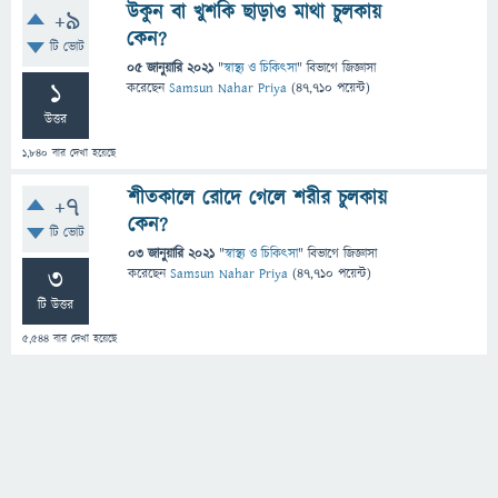
উকুন বা খুশকি ছাড়াও মাথা চুলকায়
+9
কেন?
টি ভোট
05 জানুয়ারি 2021
"
স্বাস্থ্য ও চিকিৎসা
" বিভাগে
জিজ্ঞাসা
1
করেছেন
Samsun Nahar Priya
(
47,710
পয়েন্ট)
উত্তর
1,840
বার দেখা হয়েছে
শীতকালে রোদে গেলে শরীর চুলকায়
+7
কেন?
টি ভোট
03 জানুয়ারি 2021
"
স্বাস্থ্য ও চিকিৎসা
" বিভাগে
জিজ্ঞাসা
3
করেছেন
Samsun Nahar Priya
(
47,710
পয়েন্ট)
টি উত্তর
5,544
বার দেখা হয়েছে