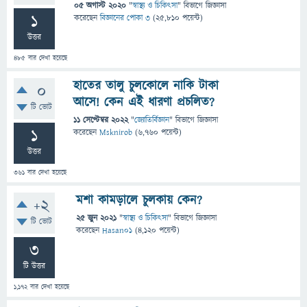
05 অগাস্ট 2020
"
স্বাস্থ্য ও চিকিৎসা
" বিভাগে
জিজ্ঞাসা
1
করেছেন
বিজ্ঞানের পোকা ৩
(
25,810
পয়েন্ট)
উত্তর
485
বার দেখা হয়েছে
হাতের তালু চুলকোলে নাকি টাকা
0
আসে! কেন এই ধারণা প্রচলিত?
টি ভোট
11 সেপ্টেম্বর 2022
"
জ্যোতির্বিজ্ঞান
" বিভাগে
জিজ্ঞাসা
1
করেছেন
Msknirob
(
6,760
পয়েন্ট)
উত্তর
361
বার দেখা হয়েছে
মশা কামড়ালে চুলকায় কেন?
+2
25 জুন 2021
"
স্বাস্থ্য ও চিকিৎসা
" বিভাগে
জিজ্ঞাসা
টি ভোট
করেছেন
Hasan01
(
4,120
পয়েন্ট)
3
টি উত্তর
1,172
বার দেখা হয়েছে