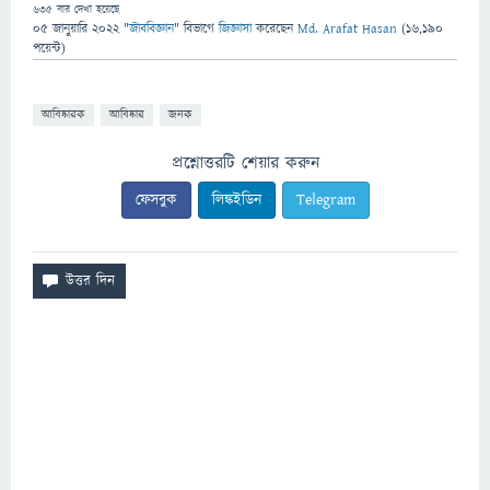
635
বার দেখা হয়েছে
05 জানুয়ারি 2022
"
জীববিজ্ঞান
" বিভাগে
জিজ্ঞাসা
করেছেন
Md. Arafat Hasan
(
16,190
পয়েন্ট)
আবিষ্কারক
আবিষ্কার
জনক
প্রশ্নোত্তরটি শেয়ার করুন
ফেসবুক
লিঙ্কইডিন
Telegram