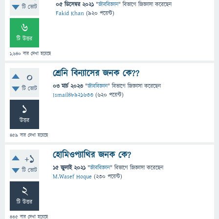
05 ডিসেম্বর 2021
"
জীববিজ্ঞান
" বিভাগে
জিজ্ঞাসা
করেছেন
টি ভোট
Fakid Khan
(
920
পয়েন্ট)
6
টি উত্তর
1,640
বার দেখা হয়েছে
শ্রেনি বিন্যাসের জনক কে??
0
03 মার্চ 2023
"
জীববিজ্ঞান
" বিভাগে
জিজ্ঞাসা
করেছেন
টি ভোট
Ismail48921633
(
620
পয়েন্ট)
1
উত্তর
459
বার দেখা হয়েছে
হোমিওপ্যাথির জনক কে?
+1
15 জুলাই 2021
"
জীববিজ্ঞান
" বিভাগে
জিজ্ঞাসা
করেছেন
টি ভোট
M.Wasef Hoque
(
230
পয়েন্ট)
2
টি উত্তর
435
বার দেখা হয়েছে