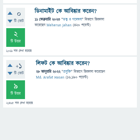
ডিনামাইট কে আবিষ্কার করেন?
0
11 ফেব্রুয়ারি 2023
"
তত্ত্ব ও গবেষণা
" বিভাগে
জিজ্ঞাসা
টি ভোট
করেছেন
Meherun jahan
(
420
পয়েন্ট)
2
টি উত্তর
1,011
বার দেখা হয়েছে
লিফট কে আবিষ্কার করেন?
+1
28 জানুয়ারি 2022
"
প্রযুক্তি
" বিভাগে
জিজ্ঞাসা
করেছেন
টি ভোট
Md. Arafat Hasan
(
16,190
পয়েন্ট)
9
টি উত্তর
2,465
বার দেখা হয়েছে