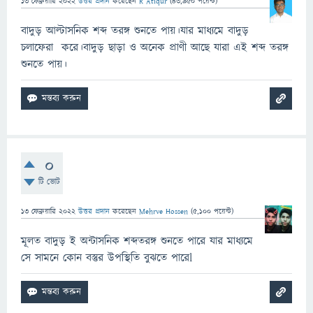
13 ফেব্রুয়ারি 2022
উত্তর প্রদান
করেছেন
R Atiqur
(
43,950
পয়েন্ট)
বাদুড় আল্টাসনিক শব্দ তরঙ্গ শুনতে পায়।যার মাধ্যমে বাদুড়
চলাফেরা করে।বাদুড় ছাড়া ও অনেক প্রাণী আছে যারা এই শব্দ তরঙ্গ
শুনতে পায়।
0
টি ভোট
13 ফেব্রুয়ারি 2022
উত্তর প্রদান
করেছেন
Mehrve Hossen
(
5,100
পয়েন্ট)
মূলত বাদুড় ই অন্টাসনিক শব্দতরঙ্গ শুনতে পারে যার মাধ্যমে
সে সামনে কোন বস্তুর উপস্থিতি বুঝতে পারেl