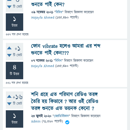
0
শুনতে পাই কেন?
টি ভোট
09 নভেম্বর 2021
"
বিবিধ
" বিভাগে
জিজ্ঞাসা
করেছেন
1
Hojayfa Ahmed
(
135,490
পয়েন্ট)
উত্তর
337
বার দেখা হয়েছে
ফোন vibrate হলেও আমরা এর শব্দ
+1
শুনতে পাই কেন???
টি ভোট
07 নভেম্বর 2021
"
বিবিধ
" বিভাগে
জিজ্ঞাসা
করেছেন
4
Hojayfa Ahmed
(
135,490
পয়েন্ট)
টি উত্তর
551
বার দেখা হয়েছে
শনি গ্রহে এত পরিমাণ রেডিও তরঙ্গ
+16
তৈরি হয় কিভাবে ? আর ওই রেডিও
টি ভোট
তরঙ্গ শুনতে এত ভয়নক কেনো ?
1
23 জুলাই 2020
"
জ্যোতির্বিজ্ঞান
" বিভাগে
জিজ্ঞাসা
করেছেন
Admin
(
71,360
পয়েন্ট)
উত্তর