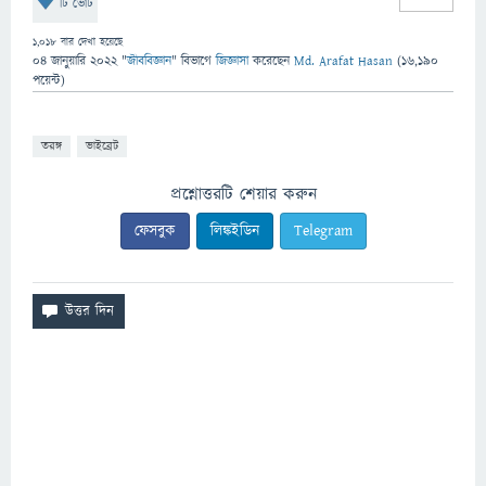
টি ভোট
1,018
বার দেখা হয়েছে
04 জানুয়ারি 2022
"
জীববিজ্ঞান
" বিভাগে
জিজ্ঞাসা
করেছেন
Md. Arafat Hasan
(
16,190
পয়েন্ট)
তরঙ্গ
ভাইব্রেট
প্রশ্নোত্তরটি শেয়ার করুন
ফেসবুক
লিঙ্কইডিন
Telegram