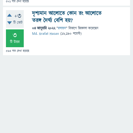
501
বার দেখা হয়েছে
দৃশ্যমান আলোতে কোন রং আলোতে
+3
তরঙ্গ দৈর্ঘ্য বেশি হয়?
টি ভোট
04 জানুয়ারি 2022
"
রসায়ন
" বিভাগে
জিজ্ঞাসা
করেছেন
3
Md. Arafat Hasan
(
16,190
পয়েন্ট)
টি উত্তর
594
বার দেখা হয়েছে