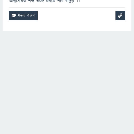
আন্ট্রাসনিক শব্দ তরঙ্গ শুনতে পায় বাদুড় ।।