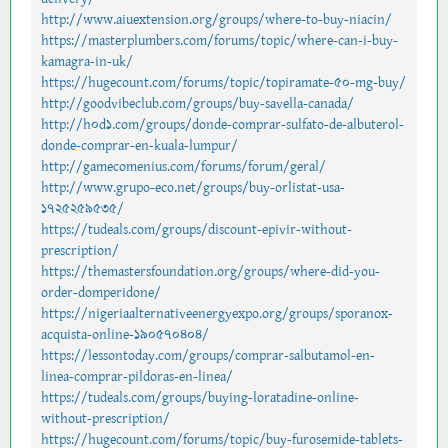
http://www.aiuextension.org/groups/where-to-buy-niacin/
https://masterplumbers.com/forums/topic/where-can-i-buy-
kamagra-in-uk/
https://hugecount.com/forums/topic/topiramate-50-mg-buy/
http://goodvibeclub.com/groups/buy-savella-canada/
http://h0d1.com/groups/donde-comprar-sulfato-de-albuterol-
donde-comprar-en-kuala-lumpur/
http://gamecomenius.com/forums/forum/geral/
http://www.grupo-eco.net/groups/buy-orlistat-usa-
1725259535/
https://tudeals.com/groups/discount-epivir-without-
prescription/
https://themastersfoundation.org/groups/where-did-you-
order-domperidone/
https://nigeriaalternativeenergyexpo.org/groups/sporanox-
acquista-online-190570404/
https://lessontoday.com/groups/comprar-salbutamol-en-
linea-comprar-pildoras-en-linea/
https://tudeals.com/groups/buying-loratadine-online-
without-prescription/
https://hugecount.com/forums/topic/buy-furosemide-tablets-