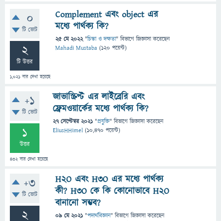
Complement এবং object এর
0
মধ্যে পার্থক্য কি?
টি ভোট
25 মে 2022
"
চিন্তা ও দক্ষতা
" বিভাগে
জিজ্ঞাসা
করেছেন
2
Mahadi Mustaba
(
120
পয়েন্ট)
টি উত্তর
1,021
বার দেখা হয়েছে
জাভাস্ক্রিপ্ট এর লাইব্রেরি এবং
+1
ফ্রেমওয়ার্কের মধ্যে পার্থক্য কি?
টি ভোট
27 সেপ্টেম্বর 2021
"
প্রযুক্তি
" বিভাগে
জিজ্ঞাসা
করেছেন
1
EliusHHimel
(
10,470
পয়েন্ট)
উত্তর
432
বার দেখা হয়েছে
H2O এবং H3O এর মধ্যে পার্থক্য
+3
কী? H3O কে কি কোনোভাবে H2O
টি ভোট
বানানো সম্ভব?
2
09 মে 2021
"
পদার্থবিজ্ঞান
" বিভাগে
জিজ্ঞাসা
করেছেন