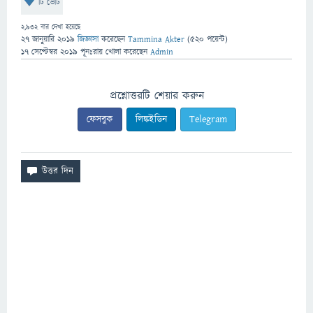
টি ভোট
2,932
বার দেখা হয়েছে
27 জানুয়ারি 2019
জিজ্ঞাসা
করেছেন
Tammina Akter
(
520
পয়েন্ট)
17 সেপ্টেম্বর 2019
পূনঃরায় খোলা
করেছেন
Admin
প্রশ্নোত্তরটি শেয়ার করুন
ফেসবুক
লিঙ্কইডিন
Telegram