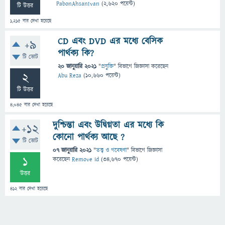
PabonAhsanIvan
(
2,620
পয়েন্ট)
টি উত্তর
1,215
বার দেখা হয়েছে
CD এবং DVD এর মধ্যে বেসিক
+9
পার্থক্য কি?
টি ভোট
20 জানুয়ারি 2021
"
প্রযুক্তি
" বিভাগে
জিজ্ঞাসা
করেছেন
2
Abu Reza
(
10,660
পয়েন্ট)
টি উত্তর
4,045
বার দেখা হয়েছে
দুশ্চিন্তা এবং উদ্বিগ্নতা এর মধ্যে কি
+12
কোনো পার্থক্য আছে ?
টি ভোট
07 জানুয়ারি 2021
"
তত্ত্ব ও গবেষণা
" বিভাগে
জিজ্ঞাসা
1
করেছেন
Remove id
(
34,670
পয়েন্ট)
উত্তর
412
বার দেখা হয়েছে