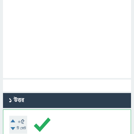
1
উত্তর
+5
টি ভোট