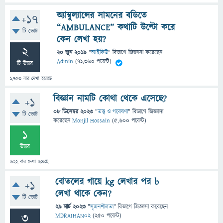
অ্যাম্বুল্যান্সের সামনের বডিতে
+17
“AMBULANCE” কথাটি উল্টো করে
টি ভোট
কেন লেখা হয়?
2
20 জুন 2019
"
আইকিউ
" বিভাগে
জিজ্ঞাসা
করেছেন
Admin
(
71,360
পয়েন্ট)
টি উত্তর
1,753
বার দেখা হয়েছে
বিজ্ঞান নামটি কোথা থেকে এসেছে?
+1
08 ডিসেম্বর 2023
"
তত্ত্ব ও গবেষণা
" বিভাগে
জিজ্ঞাসা
টি ভোট
করেছেন
Monjil Hossain
(
5,600
পয়েন্ট)
1
উত্তর
622
বার দেখা হয়েছে
বোতলের গায়ে kg লেখার পর b
+1
লেখা থাকে কেন?
টি ভোট
29 মার্চ 2023
"
সৃজনশীলতা
" বিভাগে
জিজ্ঞাসা
করেছেন
3
MDRAIHAN02
(
250
পয়েন্ট)