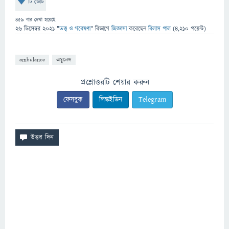
টি ভোট
459
বার দেখা হয়েছে
26 ডিসেম্বর 2021
"
তত্ত্ব ও গবেষণা
" বিভাগে
জিজ্ঞাসা
করেছেন
বিলাস পাল
(
4,210
পয়েন্ট)
ambulance
এম্বুলেন্স
প্রশ্নোত্তরটি শেয়ার করুন
ফেসবুক
লিঙ্কইডিন
Telegram