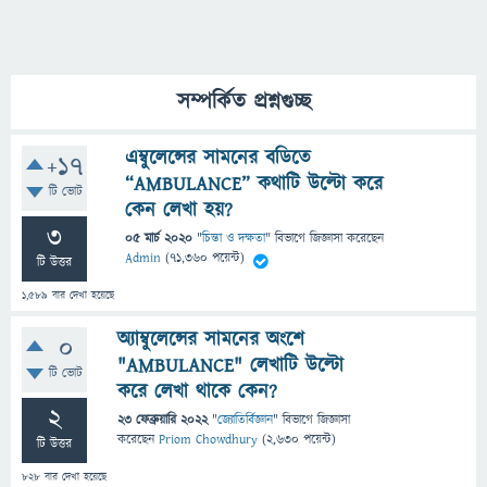
সম্পর্কিত প্রশ্নগুচ্ছ
এম্বুলেন্সের সামনের বডিতে
+17
“AMBULANCE” কথাটি উল্টো করে
টি ভোট
কেন লেখা হয়?
3
05 মার্চ 2020
"
চিন্তা ও দক্ষতা
" বিভাগে
জিজ্ঞাসা
করেছেন
Admin
(
71,360
পয়েন্ট)
টি উত্তর
1,589
বার দেখা হয়েছে
অ্যাম্বুলেন্সের সামনের অংশে
0
"AMBULANCE" লেখাটি উল্টো
টি ভোট
করে লেখা থাকে কেন?
2
23 ফেব্রুয়ারি 2022
"
জ্যোতির্বিজ্ঞান
" বিভাগে
জিজ্ঞাসা
করেছেন
Priom Chowdhury
(
2,630
পয়েন্ট)
টি উত্তর
828
বার দেখা হয়েছে