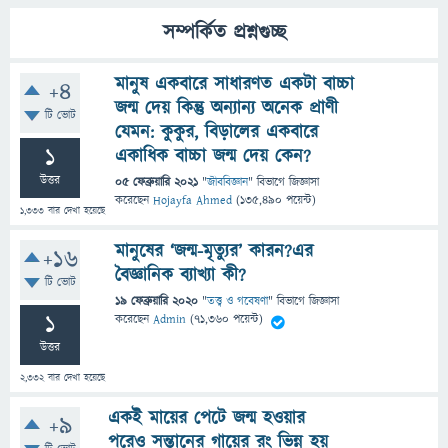
সম্পর্কিত প্রশ্নগুচ্ছ
মানুষ একবারে সাধারণত একটা বাচ্চা
+4
জন্ম দেয় কিন্তু অন্যান্য অনেক প্রাণী
টি ভোট
যেমন: কুকুর, বিড়ালের একবারে
1
একাধিক বাচ্চা জন্ম দেয় কেন?
উত্তর
05 ফেব্রুয়ারি 2021
"
জীববিজ্ঞান
" বিভাগে
জিজ্ঞাসা
করেছেন
Hojayfa Ahmed
(
135,490
পয়েন্ট)
1,333
বার দেখা হয়েছে
মানুষের ‘জন্ম-মৃত্যুর’ কারন?এর
+16
বৈজ্ঞানিক ব্যাখ্যা কী?
টি ভোট
19 ফেব্রুয়ারি 2020
"
তত্ত্ব ও গবেষণা
" বিভাগে
জিজ্ঞাসা
1
করেছেন
Admin
(
71,360
পয়েন্ট)
উত্তর
2,332
বার দেখা হয়েছে
একই মায়ের পেটে জন্ম হওয়ার
+9
পরেও সন্তানের গায়ের রং ভিন্ন হয়