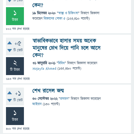
টি ভোট
কেন?
1
19 ডিসেম্বর 2020
"
স্বাস্থ্য ও চিকিৎসা
" বিভাগে
জিজ্ঞাসা
করেছেন
বিজ্ঞানের পোকা ৫
(
123,410
পয়েন্ট)
উত্তর
802
বার দেখা হয়েছে
স্বাভাবিকভাবে হাসার সময় অনেক
+5
মানুষের চোখ দিয়ে পানি চলে আসে
টি ভোট
কেন?
2
31 জানুয়ারি 2021
"
বিবিধ
" বিভাগে
জিজ্ঞাসা
করেছেন
Hojayfa Ahmed
(
135,490
পয়েন্ট)
টি উত্তর
693
বার দেখা হয়েছে
শেখ রাসেল জন্ম
+1
30 সেপ্টেম্বর 2022
"
রসায়ন
" বিভাগে
জিজ্ঞাসা
করেছেন
টি ভোট
আইয়ান
(
130
পয়েন্ট)
1
উত্তর
408
বার দেখা হয়েছে