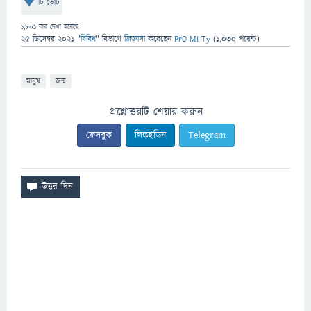
টি ভোট
1,801
বার দেখা হয়েছে
25 ডিসেম্বর 2021
"
বিবিধ
" বিভাগে
জিজ্ঞাসা
করেছেন
PrO Mi Ty
(
1,030
পয়েন্ট)
মানুষ
জন্ম
প্রশ্নোত্তরটি শেয়ার করুন
ফেসবুক
লিঙ্কইডিন
Telegram