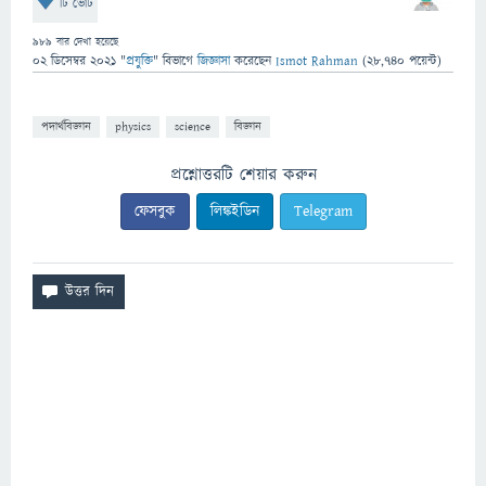
টি ভোট
989
বার দেখা হয়েছে
02 ডিসেম্বর 2021
"
প্রযুক্তি
" বিভাগে
জিজ্ঞাসা
করেছেন
Ismot Rahman
(
28,740
পয়েন্ট)
পদার্থবিজ্ঞান
physics
science
বিজ্ঞান
প্রশ্নোত্তরটি শেয়ার করুন
ফেসবুক
লিঙ্কইডিন
Telegram