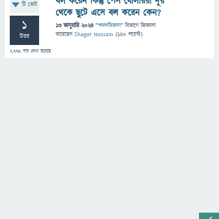
বল করেন কিন্তু পেস বোলাররা দূর
টি ভোট
থেকে ছুটে এসে বল করেন কেন?
1
13 জানুয়ারি 2024
"
পদার্থবিজ্ঞান
" বিভাগে
জিজ্ঞাসা
করেছেন
Shagor Hossain
(
120
পয়েন্ট)
উত্তর
2,779
বার দেখা হয়েছে