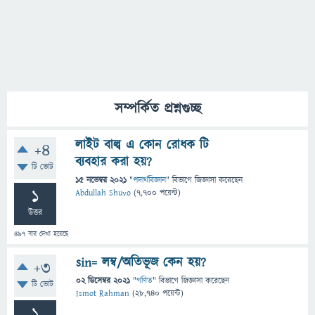
সম্পর্কিত প্রশ্নগুচ্ছ
লাইট বাল্ব এ কোন রোধক টি
+4
ব্যবহার করা হয়?
টি ভোট
15 নভেম্বর 2021
"
পদার্থবিজ্ঞান
" বিভাগে
জিজ্ঞাসা
করেছেন
1
Abdullah Shuvo
(
7,700
পয়েন্ট)
উত্তর
497
বার দেখা হয়েছে
sin= লম্ব/অতিভূজ কেন হয়?
+3
02 ডিসেম্বর 2021
"
গণিত
" বিভাগে
জিজ্ঞাসা
করেছেন
টি ভোট
Ismot Rahman
(
28,740
পয়েন্ট)
1