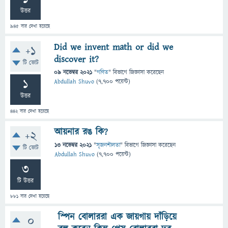
উত্তর
945
বার দেখা হয়েছে
Did we invent math or did we
+1
discover it?
টি ভোট
09 নভেম্বর 2021
"
গণিত
" বিভাগে
জিজ্ঞাসা
করেছেন
1
Abdullah Shuvo
(
7,700
পয়েন্ট)
উত্তর
442
বার দেখা হয়েছে
আয়নার রঙ কি?
+2
13 নভেম্বর 2021
"
সৃজনশীলতা
" বিভাগে
জিজ্ঞাসা
করেছেন
টি ভোট
Abdullah Shuvo
(
7,700
পয়েন্ট)
3
টি উত্তর
881
বার দেখা হয়েছে
স্পিন বোলাররা এক জায়গায় দাঁড়িয়ে
0