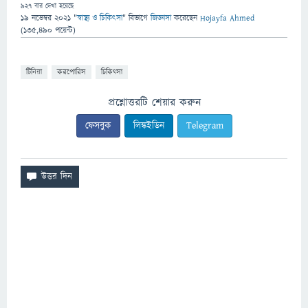
927
বার দেখা হয়েছে
19 নভেম্বর 2021
"
স্বাস্থ্য ও চিকিৎসা
" বিভাগে
জিজ্ঞাসা
করেছেন
Hojayfa Ahmed
(
135,490
পয়েন্ট)
টিনিয়া
করপোরিস
চিকিৎসা
প্রশ্নোত্তরটি শেয়ার করুন
ফেসবুক
লিঙ্কইডিন
Telegram