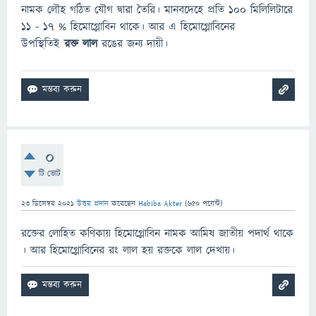
নামক লৌহ গঠিত যৌগ দ্বারা তৈরি। মানবদেহে প্রতি ১০০ মিলিলিটারে
১১ - ১৭ % হিমোগ্লোবিন থাকে। আর এ হিমোগ্লোবিনের
উপস্থিতিই
রক্ত লাল
রঙের জন্য দায়ী।
0
টি ভোট
23 ডিসেম্বর 2021
উত্তর প্রদান
করেছেন
Habiba Akter
(
650
পয়েন্ট)
রক্তের লোহিত কণিকায় হিমোগ্লোবিন নামক আমিষ জাতীয় পদার্থ থাকে
। আর হিমোগ্লোবিনের রং লাল হয় রক্তকে লাল দেখায়।