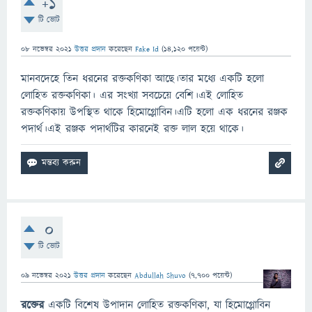
+1
টি ভোট
08 নভেম্বর 2021
উত্তর প্রদান
করেছেন
Fake Id
(
14,120
পয়েন্ট)
মানবদেহে তিন ধরনের রক্তকণিকা আছে।তার মধ্যে একটি হলো
লোহিত রক্তকণিকা। এর সংখ্যা সবচেয়ে বেশি।এই লোহিত
রক্তকণিকায় উপস্থিত থাকে হিমোগ্লোবিন।এটি হলো এক ধরনের রঞ্জক
পদার্থ।এই রঞ্জক পদার্থটির কারনেই রক্ত লাল হয়ে থাকে।
0
টি ভোট
09 নভেম্বর 2021
উত্তর প্রদান
করেছেন
Abdullah Shuvo
(
7,700
পয়েন্ট)
রক্তের
একটি বিশেষ উপাদান লোহিত রক্তকণিকা, যা হিমোগ্লোবিন