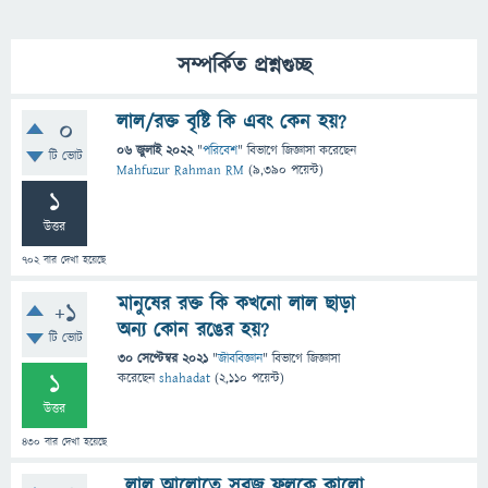
সম্পর্কিত প্রশ্নগুচ্ছ
লাল/রক্ত বৃষ্টি কি এবং কেন হয়?
0
06 জুলাই 2022
"
পরিবেশ
" বিভাগে
জিজ্ঞাসা
করেছেন
টি ভোট
Mahfuzur Rahman RM
(
9,390
পয়েন্ট)
1
উত্তর
702
বার দেখা হয়েছে
মানুষের রক্ত ​​কি কখনো লাল ছাড়া
+1
অন্য কোন রঙের হয়?
টি ভোট
30 সেপ্টেম্বর 2021
"
জীববিজ্ঞান
" বিভাগে
জিজ্ঞাসা
1
করেছেন
shahadat
(
2,110
পয়েন্ট)
উত্তর
430
বার দেখা হয়েছে
লাল আলোতে সবুজ ফুলকে কালো