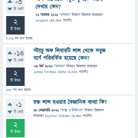
+3
দেখায় কেন?
টি ভোট
01 নভেম্বর 2021
"
রসায়ন
" বিভাগে
জিজ্ঞাসা
করেছেন
2
Anupom
(
15,280
পয়েন্ট)
টি উত্তর
5,276
বার দেখা হয়েছে
স্ট্যাচু অফ লিবারটি লাল থেকে সবুজ
+14
বর্ণে পরিবর্তিত হয়েছে কেন?
টি ভোট
09 মার্চ 2020
"
রসায়ন
" বিভাগে
জিজ্ঞাসা
করেছেন
2
Zaima Ferdous Neha
(
2,020
পয়েন্ট)
টি উত্তর
938
বার দেখা হয়েছে
রক্ত লাল হওয়ার বৈজ্ঞানিক ব্যখ্যা কি?
+1
28 ফেব্রুয়ারি 2022
"
স্বাস্থ্য ও চিকিৎসা
" বিভাগে
জিজ্ঞাসা
টি ভোট
করেছেন
Rayhan Shikder
(
9,310
পয়েন্ট)
2
টি উত্তর