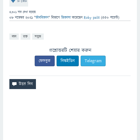
টি ভোট
4,301
বার দেখা হয়েছে
08 নভেম্বর 2021
"
জীববিজ্ঞান
" বিভাগে
জিজ্ঞাসা
করেছেন
Roky palit
(
550
পয়েন্ট)
লাল
রক্ত
সবুজ
প্রশ্নোত্তরটি শেয়ার করুন
ফেসবুক
লিঙ্কইডিন
Telegram