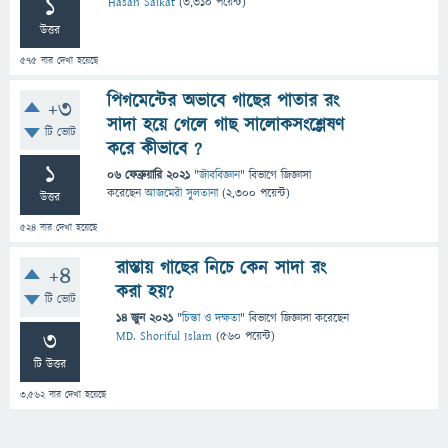
1
Hasan Saikat
(
3,310
পয়েন্ট)
উত্তর
575
বার দেখা হয়েছে
পিগমেন্টের অভাবে গাছের পাতার রং
+3
সাদা হয়ে গেলে গাছ সালোকসংশ্লেষণ
টি ভোট
করে কীভাবে ?
1
06 ফেব্রুয়ারি 2021
"
জীববিজ্ঞান
" বিভাগে
জিজ্ঞাসা
করেছেন
আজমেরী সুলতানা
(
2,300
পয়েন্ট)
উত্তর
524
বার দেখা হয়েছে
রাস্তায় গাছের নিচে কেন সাদা রং
+4
করা হয়?
টি ভোট
14 জুন 2021
"
চিন্তা ও দক্ষতা
" বিভাগে
জিজ্ঞাসা
করেছেন
3
MD. Shoriful Islam
(
560
পয়েন্ট)
টি উত্তর
3,562
বার দেখা হয়েছে