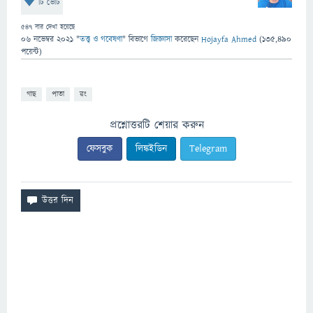
টি ভোট
547
বার দেখা হয়েছে
06 নভেম্বর 2021
"
তত্ত্ব ও গবেষণা
" বিভাগে
জিজ্ঞাসা
করেছেন
Hojayfa Ahmed
(
135,490
পয়েন্ট)
গাছ
পাতা
রং
প্রশ্নোত্তরটি শেয়ার করুন
ফেসবুক
লিঙ্কইডিন
Telegram