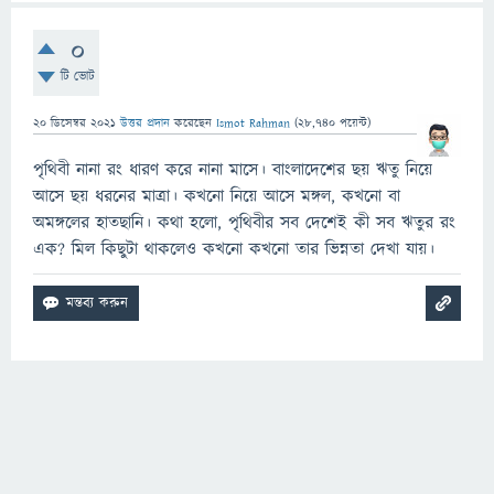
0
টি ভোট
20 ডিসেম্বর 2021
উত্তর প্রদান
করেছেন
Ismot Rahman
(
28,740
পয়েন্ট)
পৃথিবী নানা রং ধারণ করে নানা মাসে। বাংলাদেশের ছয় ঋতু নিয়ে
আসে ছয় ধরনের মাত্রা। কখনো নিয়ে আসে মঙ্গল, কখনো বা
অমঙ্গলের হাতছানি। কথা হলো, পৃথিবীর সব দেশেই কী সব ঋতুর রং
এক? মিল কিছুটা থাকলেও কখনো কখনো তার ভিন্নতা দেখা যায়।