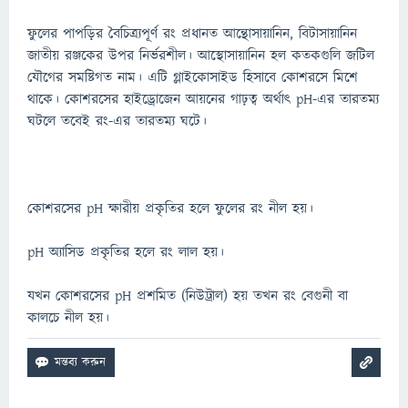
ফুলের পাপড়ির বৈচিত্র্যপূর্ণ রং প্রধানত আন্থোসায়ানিন, বিটাসায়ানিন
জাতীয় রঞ্জকের উপর নির্ভরশীল। আস্থোসায়ানিন হল কতকগুলি জটিল
যৌগের সমষ্টিগত নাম। এটি গ্লাইকোসাইড হিসাবে কোশরসে মিশে
থাকে। কোশরসের হাইড্রোজেন আয়নের গাঢ়ত্ব অর্থাৎ pH-এর তারতম্য
ঘটলে তবেই রং-এর তারতম্য ঘটে।
কোশরসের pH ক্ষারীয় প্রকৃতির হলে ফুলের রং নীল হয়।
pH অ্যাসিড প্রকৃতির হলে রং লাল হয়।
যখন কোশরসের pH প্রশমিত (নিউট্রাল) হয় তখন রং বেগুনী বা
কালচে নীল হয়।