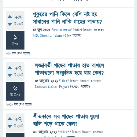
পুকুরের পানি কিসে বেশি নষ্ট হয়
+4
সাবানের পানি নাকি গাছের পাতায়?
টি ভোট
14 জুন 2021
"
চিন্তা ও দক্ষতা
" বিভাগে
জিজ্ঞাসা
করেছেন
1
MD. Shoriful Islam
(
560
পয়েন্ট)
উত্তর
615
বার দেখা হয়েছে
লজ্জাবতী গাছের পাতায় হাত রাখলে
+7
পাতাগুলো সংকুচিত হয়ে যায় কেন?
টি ভোট
15 জানুয়ারি 2021
"
বিবিধ
" বিভাগে
জিজ্ঞাসা
করেছেন
6
Samsun Nahar Priya
(
47,710
পয়েন্ট)
টি উত্তর
2,512
বার দেখা হয়েছে
শীতকালে সব গাছের পাতায় ধুলো
+7
বালি পড়ে থাকে কেন?
টি ভোট
06 জানুয়ারি 2021
"
পরিবেশ
" বিভাগে
জিজ্ঞাসা
করেছেন