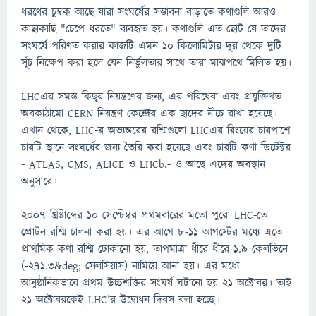
ধরণের চুম্বক আছে যারা সংঘর্ষের সম্ভাবনা বাড়াতে কণাগুলি আরও
কাছাকাছি "চেপে ধরতে" ব্যবহৃত হয়। কণাগুলি এত ছোট যে তাদের
সংঘর্ষে পরিণত করার কাজটি এমন ১০ কিলোমিটার দূর থেকে দুটি
সূঁচ নিক্ষেপ করা হলে যেন নির্ভুলতার সাথে তারা মাঝপথে মিলিত হয়।
LHCএর সমস্ত কিছুর নিয়ন্ত্রণের জন্য, এর পরিষেবা এবং প্রযুক্তিগত
অবকাঠামো CERN নিয়ন্ত্রণ কেন্দ্রের এক ছাদের নীচে রাখা হয়েছে।
এখান থেকে, LHC-র অভ্যন্তরের রশ্মিগুলো LHCএর রিংয়ের চারপাশে
চারটি স্থানে সংঘর্ষের জন্য তৈরি করা হয়েছে এবং চারটি কণা ডিটেক্টর
- ATLAS, CMS, ALICE ও LHCb.- ও আছে এদের অবস্থান
অনুসারে।
২০০৭ খ্রিষ্টাব্দের ১০ সেপ্টেম্বর প্রথমবারের মতো পুরো LHC-তে
প্রোটন রশ্মি চালনা করা হয়। এর আগে ৮-১১ আগস্টের মধ্যে এতে
প্রাথমিক কণা রশ্মি ঢোকানো হয়, তাপমাত্রা ধীরে ধীরে ১.৯ কেলভিনে
(-২৭১.৩&deg; সেলসিয়াস) নামিয়ে আনা হয়। এর মধ্যে
আনুষ্ঠানিকভাবে প্রথম উচ্চশক্তির সংঘর্ষ ঘটানো হয় ২১ অক্টোবর। তাই
২১ অক্টোবরকেই LHC'র উদ্বোধন দিবস বলা হচ্ছে।