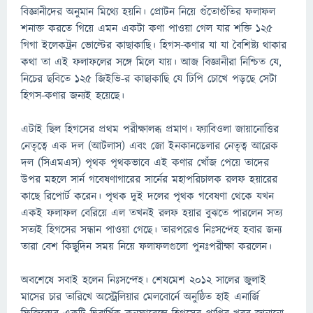
বিজ্ঞানীদের অনুমান মিথ্যে হয়নি। প্রোটন নিয়ে গুঁতোগুঁতির ফলাফল
শনাক্ত করতে গিয়ে এমন একটা কণা পাওয়া গেল যার শক্তি ১২৫
গিগা ইলেকট্রন ভোল্টের কাছাকাছি। হিগস-কণার যা যা বৈশিষ্ট্য থাকার
কথা তা এই ফলাফলের সঙ্গে মিলে যায়। আজ বিজ্ঞানীরা নিশ্চিত যে,
নিচের ছবিতে ১২৫ জিইভি-র কাছাকাছি যে ঢিপি চোখে পড়ছে সেটা
হিগস-কণার জন্যই হয়েছে।
এটাই ছিল হিগসের প্রথম পরীক্ষালব্ধ প্রমাণ। ফ্যাবিওলা জায়ানোত্তির
নেতৃত্বে এক দল (আটলাস) এবং জো ইনকানডেলার নেতৃত্ব আরেক
দল (সিএমএস) পৃথক পৃথকভাবে এই কণার খোঁজ পেয়ে তাদের
উপর মহলে সার্ন গবেষণাগারের সার্নের মহাপরিচালক রলফ হয়ারের
কাছে রিপোর্ট করেন। পৃথক দুই দলের পৃথক গবেষণা থেকে যখন
একই ফলাফল বেরিয়ে এল তখনই রলফ হয়ার বুঝতে পারলেন সত্য
সত্যই হিগসের সন্ধান পাওয়া গেছে। তারপরেও নিঃসন্দেহ হবার জন্য
তারা বেশ কিছুদিন সময় নিয়ে ফলাফলগুলো পুনঃপরীক্ষা করলেন।
অবশেষে সবাই হলেন নিঃসন্দেহ। শেষমেশ ২০১২ সালের জুলাই
মাসের চার তারিখে অস্ট্রেলিয়ার মেলবোর্নে অনুষ্ঠিত হাই এনার্জি