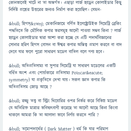
কোনভাবেই খাটে না তা অন্তর্গত। এছাড়া লার্জ হ্যাড্রন কোলাইডার কিছু
নির্দিষ্ট প্রশ্নের উত্তরের জন্যও নির্মাণ করা হয়েছিল। যেমন-
&bull; হিগস্&zwnj; মেকানিজামে বর্ণিত ইলেক্ট্রোউইক সিমেট্রি ব্রেকিং
পদ্ধতিতে কি মৌলিক কণার ভরসমূহ আদৌ পাওয়া সম্ভব কিনা ? লার্জ
হ্যাড্রন কোলাইডার দ্বারা আশা করা হচ্ছে যে এটি পদার্থবিজ্ঞানের
সোনার হরিণ হিগস বোসন বা ঈশ্বর কণার অস্তিত্ব প্রমাণ করবে বা বাদ
দেবে যার ফলে পুরো সাধারণ মডেল বাতিল বলে গণ্য হবে।
&bull; অতিপ্রতিসাম্য বা সুপার সিমেট্রি যা সাধারণ মডেলের একটি
বর্ধিত অংশ এবং পোয়াঁকারে প্রতিসাম্য Poincar&eacute;
symmetry) যা প্রকৃতিতে দেখা যায়। সকল জ্ঞাত কণার কি
অতিপ্রতিসম জোড় আছে ?
&bull; রজ্জু তত্ত্ব বা স্ট্রিং থিয়োরির ওপর নির্ভর করে বিভিন্ন মডেল
যে অতিরিক্ত মাত্রার ভবিষ্যৎবাণী করেছে তা আদৌ আছে কিনা কিংবা
থাকলে আমরা কি তা আলাদা ভাবে নির্ণয় করতে পারি ?
&bull; তমোপদার্থের ( Dark Matter ) ধর্ম কি যার পরিমাণ