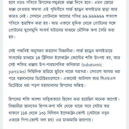
হলে প্রচণ্ড গতিতে হিগসের-সমুদ্রকে ধাক্কা দিতে হবে। এমন জোরে
ধাক্কা দেওয়ার ক্ষমতা এই পৃথিবীতে লার্জ হ্যাড্রন কলাইডার ছাড়া আর
কারও নেই। সেখানে প্রোটনকে আলোর গতির ৯৯.৯৯৯৯৯৯ শতাংশ
গতিতে ত্বরান্বিত করা হয়। আর এভাবে দুদিক থেকে প্রোটনের সঙ্গে
প্রোটনের মুখোমুখি সংঘর্ষ ঘটানোর মাধ্যমে মৌলিক কণা তৈরি করা
হয়।
সেই পদ্ধতিই অনুসরণ করলেন বিজ্ঞানীরা। লার্জ হ্যাড্রন কলাইডারে
সংঘর্ষের মাধ্যমে ১৪ ট্রিলিয়ন ইলেকট্রন ভোল্টের শক্তি উৎপন্ন হয়, আর
সেই শক্তির ধাক্কায় উপ-পারমাণবিক কণিকারা (subatomic
particles) দিগ্বিদিক হারিয়ে ছুটতে থাকে যত্রতত্র। সেগুলো আবার ধরা
পরে যন্ত্রদানবের ডিটেক্টরগুলোতে। এভাবেই আটলাস আর সিএমএস
ডিটেক্টরে ধরা পড়ল মহামান্যবর হিগসের অস্তিত্ব।
হিগসের শক্তি অবশ্য তাত্ত্বিকভাবে হিসেব করা হয়েছিল অনেক আগেই।
বিজ্ঞানীরা জানতেন হিগস-কণা যদি থেকে থাকে তবে সেটার ভর
থাকবে ১১৪ থেকে ১৩১ বিলিয়ন ইলেকট্রন-ভোল্ট (যেটাকে নতুন
এককে গিগা-ভোল্ট বলা হয়) এর মাঝামাঝি জায়গায়।