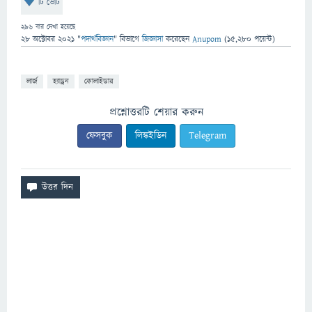
টি ভোট
296
বার দেখা হয়েছে
28 অক্টোবর 2021
"
পদার্থবিজ্ঞান
" বিভাগে
জিজ্ঞাসা
করেছেন
Anupom
(
15,280
পয়েন্ট)
লার্জ
হ্যাড্রন
কোলাইডার
প্রশ্নোত্তরটি শেয়ার করুন
ফেসবুক
লিঙ্কইডিন
Telegram