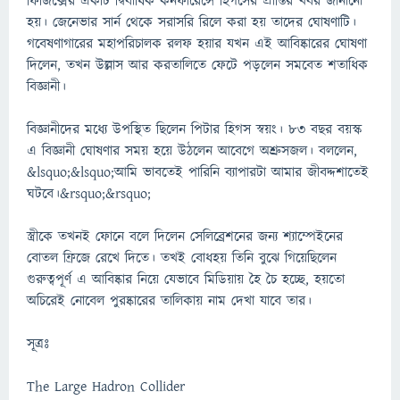
ফিজিক্সের একটি দ্বিবার্ষিক কনফারেন্সে হিগসের প্রাপ্তির খবর জানানো
হয়। জেনেভার সার্ন থেকে সরাসরি রিলে করা হয় তাদের ঘোষণাটি।
গবেষণাগারের মহাপরিচালক রলফ হয়ার যখন এই আবিষ্কারের ঘোষণা
দিলেন, তখন উল্লাস আর করতালিতে ফেটে পড়লেন সমবেত শতাধিক
বিজ্ঞানী।
বিজ্ঞানীদের মধ্যে উপস্থিত ছিলেন পিটার হিগস স্বয়ং। ৮৩ বছর বয়স্ক
এ বিজ্ঞানী ঘোষণার সময় হয়ে উঠলেন আবেগে অশ্রুসজল। বললেন,
&lsquo;&lsquo;আমি ভাবতেই পারিনি ব্যাপারটা আমার জীবদ্দশাতেই
ঘটবে।&rsquo;&rsquo;
স্ত্রীকে তখনই ফোনে বলে দিলেন সেলিব্রেশনের জন্য শ্যাম্পেইনের
বোতল ফ্রিজে রেখে দিতে। তখই বোধহয় তিনি বুঝে গিয়েছিলেন
গুরুত্বপূর্ণ এ আবিষ্কার নিয়ে যেভাবে মিডিয়ায় হৈ চৈ হচ্ছে, হয়তো
অচিরেই নোবেল পুরষ্কারের তালিকায় নাম দেখা যাবে তার।
সূত্রঃ
The Large Hadron Collider