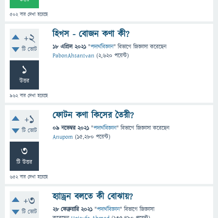
502
বার দেখা হয়েছে
হিগস - বোজন কণা কী?
+2
18 এপ্রিল 2021
"
পদার্থবিজ্ঞান
" বিভাগে
জিজ্ঞাসা
করেছেন
টি ভোট
PabonAhsanIvan
(
2,620
পয়েন্ট)
1
উত্তর
962
বার দেখা হয়েছে
ফোটন কণা কিসের তৈরী?
+1
09 নভেম্বর 2021
"
পদার্থবিজ্ঞান
" বিভাগে
জিজ্ঞাসা
করেছেন
টি ভোট
Anupom
(
15,280
পয়েন্ট)
3
টি উত্তর
652
বার দেখা হয়েছে
হ্যাড্রন বলতে কী বোঝায়?
+3
28 ফেব্রুয়ারি 2021
"
পদার্থবিজ্ঞান
" বিভাগে
জিজ্ঞাসা
টি ভোট