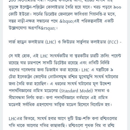
১০০ কিলোমিটার লম্বা। সার্নের কর্তাদের আশা, ২০৪০ নাগাদ এই
সুড়ঙ্গে ইলেক্ট্রন-পজ়িট্রন কোলাইডার তৈরি হয়ে যাবে। খরচ পড়বে ৯০০
কোটি ইউরো। সার্নের ডিরেক্টর জেনারেল ফাবিওয়া গিয়ানত্তি-র মতে,
বস্তুর নাড়ী-নক্ষত্র সন্ধানের পথে &lsquo;এই পরিকল্পনাটিই একটি
উল্লেখযোগ্য অগ্রগতি&rsquo;।
লার্জ হ্যাড্রন কলাইডার (LHC) ও ফিউচার সার্কুলার কলাইডার (FCC) -
সে যাই হোক, এই LHC সংঘর্ষকটির বা ত্বরকটির চারটি ক্রসিং পয়েন্ট
রয়েছে যার চারপাশে সাতটি ডিটেক্টর রয়েছে এবং প্রতিটি নির্দিষ্ট
ধরণের গবেষণার জন্য ডিজাইন করা হয়েছে। LHC এ যন্ত্রটিকে ৯
টেরা ইলেকট্রন ভোল্টের প্রোটনসমৃদ্ধ রশ্মির মুখোমুখি সংঘর্ষ ঘটানোর
জন্য তৈরি করা হয়েছিল। এ ধরনের সংঘর্ষ ঘটানোর মূল উদ্দেশ্য
পদার্থবিজ্ঞানের প্রমিত মডেলের (Standard Model) সত্যতা ও
সীমাবদ্ধতা নির্ণয় করা। কণা পদার্থবিজ্ঞানে বর্তমানে এই প্রমিত
মডেলই সর্বাধিক গ্রহণযোগ্য তাত্ত্বিক মডেল হিসেবে বিবেচিত হয়।
LHCএর ভিতরে, সংঘর্ষ হবার আগে দুটি উচ্চ-শক্তি কণা রশ্মিগুলোর
গতি থাকে আলোর গতির কাছাকাছি। রশ্মিগুলো পৃথক বিম বা রশ্মি