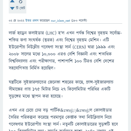
0
টি ভোট
02 মে 2022
উত্তর প্রদান
করেছেন
nur_islam_nxt
(
180
পয়েন্ট)
লার্জ হ্যাড্রন কলাইডার (LHC) হ'ল এখন পর্যন্ত বিশ্বের বৃহত্তম সর্বোচ্চ-
শক্তির কণা সংঘর্ষক (ত্বরক) এবং বিশ্বের বৃহত্তম মেশিন। এটি
ইউরোপীয় নিউক্লীয় গবেষণা সংস্থা সার্ন (CERN) দ্বারা ১৯৯৯ এবং
২০০৮ সালের মধ্যে ১০,০০০ এরও বেশি বিজ্ঞানী এবং শতাধিক
বিশ্ববিদ্যালয় এবং পরীক্ষাগার, পাশাপাশি ১০০ টিরও বেশি দেশের
সহযোগিতায় নির্মিত হয়েছিল।
যন্ত্রটিকে সুইজারল্যান্ডের জেনেভা শহরের কাছে, ফ্রান্স-সুইজারল্যান্ড
সীমান্তের প্রায় ১৭৫ মিটার নিচে ২৭ কিলোমিটার পরিধির একটি
সুড়ঙ্গের মধ্যে স্থাপন করা হয়েছে।
এখন এর চেয়ে ঢের বড় পার্টিক&zwnj;্&zwnj;ল কোলাইডার
তৈরির পরিকল্পনা করেছে পরমাণুর কেন্দ্রক তথা নিউক্লিয়াস নিয়ে
গবেষণার ইউরোপীয় সংস্থা সার্ন। নতুনটি কোলাইডারের সুড়ঙ্গটি হবে