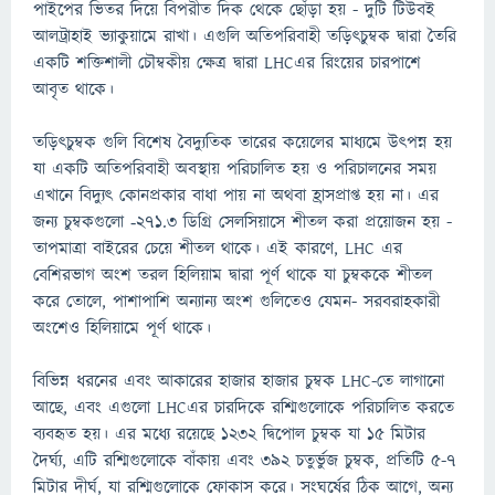
পাইপের ভিতর দিয়ে বিপরীত দিক থেকে ছোঁড়া হয় - দুটি টিউবই
আলট্রাহাই ভ্যাকুয়ামে রাখা। এগুলি অতিপরিবাহী তড়িৎচুম্বক দ্বারা তৈরি
একটি শক্তিশালী চৌম্বকীয় ক্ষেত্র দ্বারা LHCএর রিংয়ের চারপাশে
আবৃত থাকে।
তড়িৎচুম্বক গুলি বিশেষ বৈদ্যুতিক তারের কয়েলের মাধ্যমে উৎপন্ন হয়
যা একটি অতিপরিবাহী অবস্থায় পরিচালিত হয় ও পরিচালনের সময়
এখানে বিদ্যুৎ কোনপ্রকার বাধা পায় না অথবা হ্রাসপ্রাপ্ত হয় না। এর
জন্য চুম্বকগুলো ‑২৭১.৩ ডিগ্রি সেলসিয়াসে শীতল করা প্রয়োজন হয় -
তাপমাত্রা বাইরের চেয়ে শীতল থাকে। এই কারণে, LHC এর
বেশিরভাগ অংশ তরল হিলিয়াম দ্বারা পূর্ণ থাকে যা চুম্বককে শীতল
করে তোলে, পাশাপাশি অন্যান্য অংশ গুলিতেও যেমন- সরবরাহকারী
অংশেও হিলিয়ামে পূর্ণ থাকে।
বিভিন্ন ধরনের এবং আকারের হাজার হাজার চুম্বক LHC-তে লাগানো
আছে, এবং এগুলো LHCএর চারদিকে রশ্মিগুলোকে পরিচালিত করতে
ব্যবহৃত হয়। এর মধ্যে রয়েছে ১২৩২ দ্বিপোল চুম্বক যা ১৫ মিটার
দৈর্ঘ্য, এটি রশ্মিগুলোকে বাঁকায় এবং ৩৯২ চতুর্ভুজ চুম্বক, প্রতিটি ৫-৭
মিটার দীর্ঘ, যা রশ্মিগুলোকে ফোকাস করে। সংঘর্ষের ঠিক আগে, অন্য