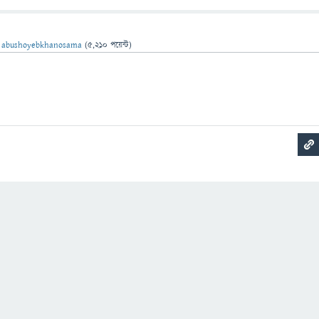
ন
abushoyebkhanosama
(
5,210
পয়েন্ট)