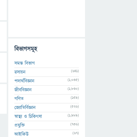
বিভাগসমূহ
সমস্ত বিভাগ
(641)
রসায়ন
(1,035)
পদার্থবিজ্ঞান
(1,830)
জীববিজ্ঞান
(159)
গণিত
(526)
জ্যোতির্বিজ্ঞান
(1,989)
স্বাস্থ্য ও চিকিৎসা
(736)
প্রযুক্তি
(67)
আইকিউ