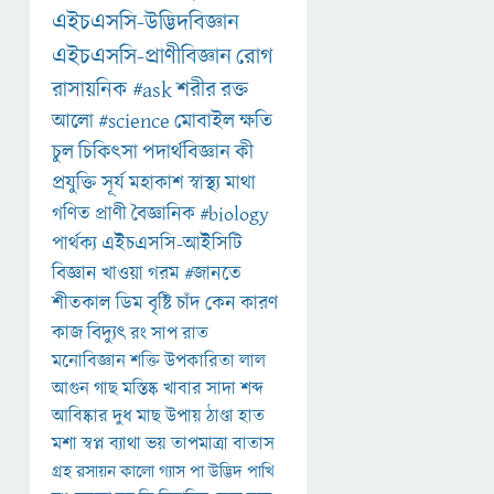
এইচএসসি-উদ্ভিদবিজ্ঞান
এইচএসসি-প্রাণীবিজ্ঞান
রোগ
রাসায়নিক
#ask
শরীর
রক্ত
আলো
#science
মোবাইল
ক্ষতি
চুল
চিকিৎসা
পদার্থবিজ্ঞান
কী
প্রযুক্তি
সূর্য
মহাকাশ
স্বাস্থ্য
মাথা
গণিত
প্রাণী
বৈজ্ঞানিক
#biology
পার্থক্য
এইচএসসি-আইসিটি
বিজ্ঞান
খাওয়া
গরম
#জানতে
শীতকাল
ডিম
বৃষ্টি
চাঁদ
কেন
কারণ
কাজ
বিদ্যুৎ
রং
সাপ
রাত
মনোবিজ্ঞান
শক্তি
উপকারিতা
লাল
আগুন
গাছ
মস্তিষ্ক
খাবার
সাদা
শব্দ
আবিষ্কার
দুধ
মাছ
উপায়
ঠাণ্ডা
হাত
মশা
স্বপ্ন
ব্যাথা
ভয়
তাপমাত্রা
বাতাস
গ্রহ
রসায়ন
কালো
গ্যাস
পা
উদ্ভিদ
পাখি