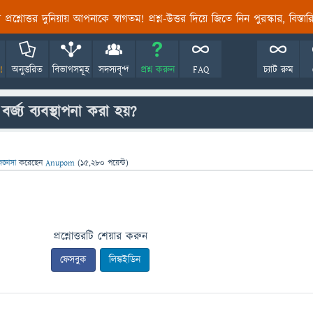
তির প্রশ্নোত্তর দুনিয়ায় আপনাকে স্বাগতম! প্রশ্ন-উত্তর দিয়ে জিতে নিন পুরস্কার, বিস্ত
!
অনুত্তরিত
বিভাগসমূহ
সদস্যবৃন্দ
প্রশ্ন করুন
FAQ
চ্যাট রুম
্জ্য ব্যবস্থাপনা করা হয়?
িজ্ঞাসা
করেছেন
Anupom
(
15,280
পয়েন্ট)
প্রশ্নোত্তরটি শেয়ার করুন
ফেসবুক
লিঙ্কইডিন