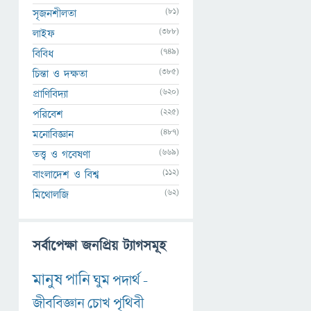
(81)
সৃজনশীলতা
(388)
লাইফ
(749)
বিবিধ
(385)
চিন্তা ও দক্ষতা
(620)
প্রাণিবিদ্যা
(225)
পরিবেশ
(487)
মনোবিজ্ঞান
(669)
তত্ত্ব ও গবেষণা
(112)
বাংলাদেশ ও বিশ্ব
(62)
মিথোলজি
সর্বাপেক্ষা জনপ্রিয় ট্যাগসমূহ
মানুষ
পানি
ঘুম
পদার্থ
-
জীববিজ্ঞান
চোখ
পৃথিবী