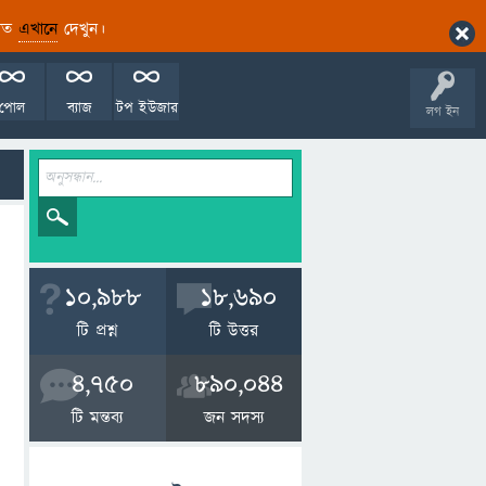
ারিত
এখানে
দেখুন।
পোল
ব্যাজ
টপ ইউজার
লগ ইন
10,988
18,690
টি প্রশ্ন
টি উত্তর
4,750
890,044
টি মন্তব্য
জন সদস্য