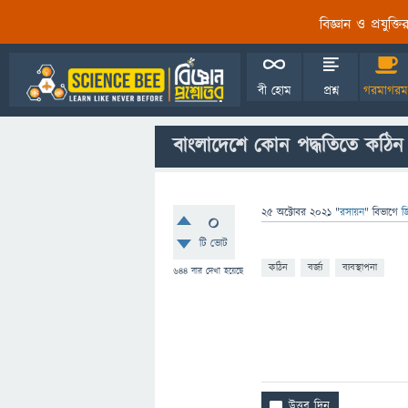
বিজ্ঞান ও প্রযুক্
বী হোম
প্রশ্ন
গরমাগরম
বাংলাদেশে কোন পদ্ধতিতে কঠিন বর
25 অক্টোবর 2021
"
রসায়ন
" বিভাগে
জ
0
টি ভোট
কঠিন
বর্জ্য
ব্যবস্থাপনা
644
বার দেখা হয়েছে