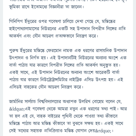
ভূমিকা রাখে ইতোমধ্যে বিজ্ঞানীরা তা জানেন।
গিনিপিগ ইঁদুরের ওপর গবেষণা চালিয়ে দেখা গেছে যে, মস্তিষ্কের
হাইপোথ্যালামাসের নিউরনের একটি সহ উপাদান বিপরীত লিঙ্গের প্রতি
আকর্ষণ এবং যৌন আচরণ প্রত্যক্ষভাবে নিয়ন্ত্রণ করে।
পুরুষ ইঁদুরের মস্তিষ্কে ফেরমোন নামক এক ধরণের রাসায়নিক উপাদান
উৎপাদন ও নির্গত হয়। এই উপাদানটিই নিউরনের অন্যান্য অংশে এক
বার্তা পাঠায় যার কারণে বিপরীত লিঙ্গের প্রতি আকর্ষণ অনুভুত হয়।
একই সাথে, এই উপাদান নিউরনের অন্যান্য অংশে আরেকটি বার্তা
পাঠায় যার কারণে নিউট্রোট্রান্সমিটার নাইট্রিক এসিড উৎপন্ন হয়। এই
এসিডই বাহকের যৌন আচরণ নিয়ন্ত্রণ করে।
জার্মানির সার্ল্যান্ড বিশ্ববিদ্যালয়ের অধ্যাপক উলরিখ বোহেম বলেন যে,
&ldquo;এই গবেষণা থেকে আমরা নতুন এক ধরণের তথ্য পাই। আর
তা হল এই যে, বাহক বাইরের পৃথিবী থেকে পাওয়া তথ্য কীভাবে
মস্তিষ্কে পাঠায় আর মস্তিষ্ক কীভাবে তা বুঝতে সক্ষম হয়। একই সাথে
সেই তথ্যের সহায়ক প্রতিক্রিয়াও মস্তিষ্ক যোগান দেয়&rdquo;।