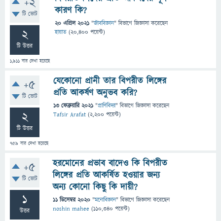
+2
কারণ কি?
টি ভোট
20 এপ্রিল 2021
"
জীববিজ্ঞান
" বিভাগে
জিজ্ঞাসা
করেছেন
2
হায়াত
(
20,400
পয়েন্ট)
টি উত্তর
1,911
বার দেখা হয়েছে
যেকোনো প্রানী তার বিপরীত লিঙ্গের
+5
প্রতি আকর্ষণ অনুভব করি?
টি ভোট
13 ফেব্রুয়ারি 2021
"
প্রাণিবিদ্যা
" বিভাগে
জিজ্ঞাসা
করেছেন
2
Tafsir Arafat
(
2,200
পয়েন্ট)
টি উত্তর
759
বার দেখা হয়েছে
হরমোনের প্রভাব বাদেও কি বিপরীত
+5
লিঙ্গের প্রতি আকর্ষিত হওয়ার জন্য
টি ভোট
অন্য কোনো কিছু কি দায়ী?
1
11 ডিসেম্বর 2020
"
মনোবিজ্ঞান
" বিভাগে
জিজ্ঞাসা
করেছেন
noshin mahee
(
110,340
পয়েন্ট)
উত্তর