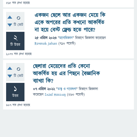
515
বার দেখা হয়েছে
একজন ছেলে আর একজন মেয়ে কি
0
একে অপরের প্রতি কখনো আকর্ষিত
টি ভোট
না হয়ে বেস্ট ফ্রেন্ড হতে পারে?
2
25 এপ্রিল 2023
"
মনোবিজ্ঞান
" বিভাগে
জিজ্ঞাসা
করেছেন
Rownok Jahan
(
710
পয়েন্ট)
টি উত্তর
1,077
বার দেখা হয়েছে
ছেলারা মেয়েদের প্রতি কেনো
0
আকর্ষিত হয় এর পিছনে বৈজ্ঞানিক
টি ভোট
ব্যাখ্যা কি?
1
07 এপ্রিল 2022
"
তত্ত্ব ও গবেষণা
" বিভাগে
জিজ্ঞাসা
করেছেন
Sʌzɩɗ Hossʌɩŋ
(
260
পয়েন্ট)
উত্তর
987
বার দেখা হয়েছে