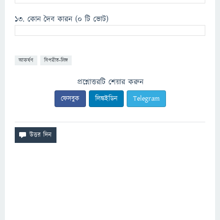
১৩. কোন দৈব কারন
(0 টি ভোট)
আকর্ষণ
বিপরীত-লিঙ্গ
প্রশ্নোত্তরটি শেয়ার করুন
ফেসবুক
লিঙ্কইডিন
Telegram