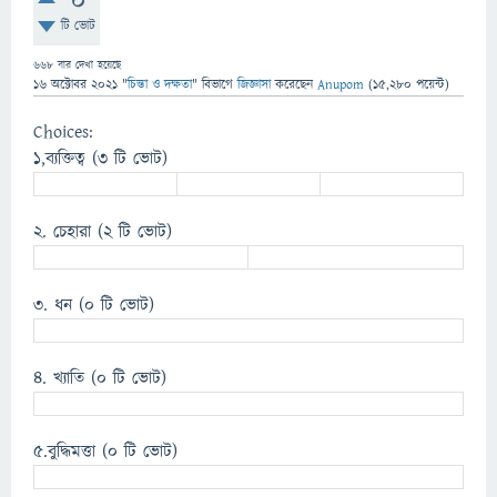
0
টি ভোট
668
বার দেখা হয়েছে
16 অক্টোবর 2021
"
চিন্তা ও দক্ষতা
" বিভাগে
জিজ্ঞাসা
করেছেন
Anupom
(
15,280
পয়েন্ট)
Choices:
১,ব্যক্তিত্ব
(3 টি ভোট)
২. চেহারা
(2 টি ভোট)
৩. ধন
(0 টি ভোট)
৪. খ্যাতি
(0 টি ভোট)
৫.বুদ্ধিমত্তা
(0 টি ভোট)